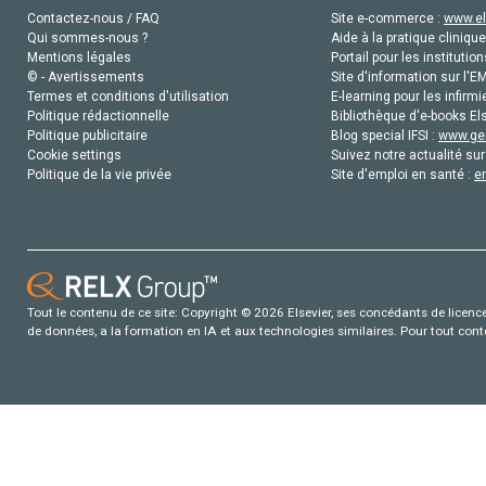
Contactez-nous / FAQ
Site e-commerce :
www.el
Qui sommes-nous ?
Aide à la pratique clinique
Mentions légales
Portail pour les institution
© - Avertissements
Site d'information sur l'E
Termes et conditions d'utilisation
E-learning pour les infirmi
Politique rédactionnelle
Bibliothèque d'e-books Els
Politique publicitaire
Blog special IFSI :
www.gen
Cookie settings
Suivez notre actualité sur
Politique de la vie privée
Site d'emploi en santé :
e
Tout le contenu de ce site: Copyright © 2026 Elsevier, ses concédants de licence e
de données, a la formation en IA et aux technologies similaires. Pour tout con