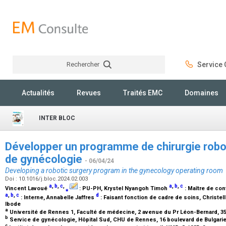
Rechercher
Service C
Rechercher
Actualités
Revues
Traités EMC
Domaines
INTER BLOC
Développer un programme de chirurgie robot
de gynécologie
- 06/04/24
Developing a robotic surgery program in the gynecology operating room
Doi : 10.1016/j.bloc.2024.02.003
a
,
b
,
c
,
a
,
b
,
c
Vincent Lavoué
⁎
:
PU-PH
, Krystel Nyangoh Timoh
:
Maître de con
a
,
b
,
c
d
:
Interne
, Annabelle Jaffres
:
Faisant fonction de cadre de soins
, Christel
Ibode
a
Université de Rennes 1, Faculté de médecine, 2 avenue du Pr Léon-Bernard, 
b
Service de gynécologie, Hôpital Sud, CHU de Rennes, 16 boulevard de Bulgarie
c