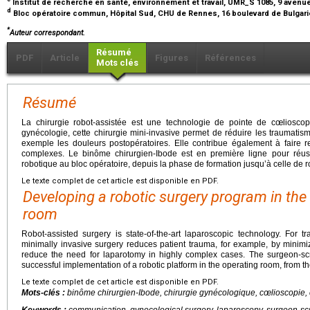
Institut de recherche en santé, environnement et travail, UMR_S 1085, 9 aven
d
Bloc opératoire commun, Hôpital Sud, CHU de Rennes, 16 boulevard de Bulgari
*
Auteur correspondant.
Résumé
PDF
Article
Figures
Références
Mots clés
Résumé
La chirurgie robot-assistée est une technologie de pointe de cœlioscop
gynécologie, cette chirurgie mini-invasive permet de réduire les traumatis
exemple les douleurs postopératoires. Elle contribue également à faire r
complexes. Le binôme chirurgien-Ibode est en première ligne pour réus
robotique au bloc opératoire, depuis la phase de formation jusqu’à celle de r
Le texte complet de cet article est disponible en PDF.
Developing a robotic surgery program in the
room
Robot-assisted surgery is state-of-the-art laparoscopic technology. For tra
minimally invasive surgery reduces patient trauma, for example, by minimiz
reduce the need for laparotomy in highly complex cases. The surgeon-scru
successful implementation of a robotic platform in the operating room, from th
Le texte complet de cet article est disponible en PDF.
Mots-clés :
binôme chirurgien-Ibode, chirurgie gynécologique, cœlioscopie,
Keywords :
communication, gynecological surgery, laparoscopy, surgeon-scrub