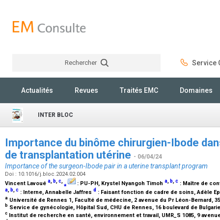
Rechercher
Service C
Rechercher
Actualités
Revues
Traités EMC
Domaines
INTER BLOC
Importance du binôme chirurgien-Ibode da
de transplantation utérine
- 06/04/24
Importance of the surgeon-Ibode pair in a uterine transplant program
Doi : 10.1016/j.bloc.2024.02.004
a
,
b
,
c
,
a
,
b
,
c
Vincent Lavoué
⁎
:
PU-PH
, Krystel Nyangoh Timoh
:
Maître de con
a
,
b
,
c
d
:
Interne
, Annabelle Jaffres
:
Faisant fonction de cadre de soins
, Adèle E
a
Université de Rennes 1, Faculté de médecine, 2 avenue du Pr Léon-Bernard, 
b
Service de gynécologie, Hôpital Sud, CHU de Rennes, 16 boulevard de Bulgarie
c
Institut de recherche en santé, environnement et travail, UMR_S 1085, 9 aven