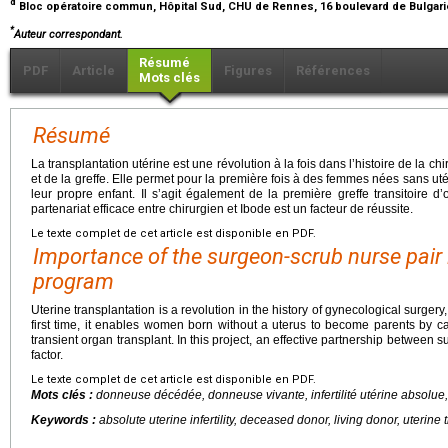
d
Bloc opératoire commun, Hôpital Sud, CHU de Rennes, 16 boulevard de Bulgari
*
Auteur correspondant.
Résumé
PDF
Article
Figures
Références
Mots clés
Résumé
La transplantation utérine est une révolution à la fois dans l’histoire de la c
et de la greffe. Elle permet pour la première fois à des femmes nées sans uté
leur propre enfant. Il s’agit également de la première greffe transitoire 
partenariat efficace entre chirurgien et Ibode est un facteur de réussite.
Le texte complet de cet article est disponible en PDF.
Importance of the surgeon-scrub nurse pair i
program
Uterine transplantation is a revolution in the history of gynecological surgery
first time, it enables women born without a uterus to become parents by carry
transient organ transplant. In this project, an effective partnership between
factor.
Le texte complet de cet article est disponible en PDF.
Mots clés :
donneuse décédée, donneuse vivante, infertilité utérine absolue,
Keywords :
absolute uterine infertility, deceased donor, living donor, uterine