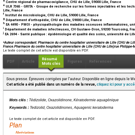
d
Centre régional de pharmacovigilance, CHU de Lille, 59000 Lille, France
e
ULR 7365 - GRITA - Groupe de recherche sur les formes injectables et les techn
Lille, France
f
Institut de microbiologie, CHU de Lille, 59000 Lille, France
g
Département d’orthopédie, CHU de Lille, 59000 Lille, France
h
EA 4490 - PMOI - physiopathologie des maladies osseuses inflammatoires, univer
i
Département de maladies infectieuses, CH Gustave-Dron, 59200 Tourcoing, Fr
j
EA 2694 - Santé publique : épidémiologie et qualité des soins, université de Lille
⁎
Auteur correspondant. Pharmacie du centre hospitalier universitaire de Lille (CHU de Lill
France.Pharmacie du centre hospitalier universitaire de Lille (CHU de Lille)rue Philipp
Le texte complet de cet article est disponible en PDF.
Résumé
PDF
Article
Figures
Références
Mots clés
Sous presse. Épreuves corrigées par l'auteur. Disponible en ligne depuis le 
Cet article a été publié dans un numéro de la revue,
cliquez ici pour y acc
Mots clés :
Tédizolide, Oxazolidinone, Kératodermie aquagénique
Keywords :
Tedizolid, Oxazolidinones, Aquagenic keratoderma
Le texte complet de cet article est disponible en PDF.
Plan
Abréviations