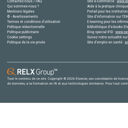
Contactez-nous / FAQ
Site e-commerce :
www.el
Qui sommes-nous ?
Aide à la pratique clinique
Mentions légales
Portail pour les institution
© - Avertissements
Site d'information sur l'E
Termes et conditions d'utilisation
E-learning pour les infirmi
Politique rédactionnelle
Bibliothèque d'e-books Els
Politique publicitaire
Blog special IFSI :
www.gen
Cookie settings
Suivez notre actualité sur
Politique de la vie privée
Site d'emploi en santé :
e
Tout le contenu de ce site: Copyright © 2026 Elsevier, ses concédants de licence e
de données, a la formation en IA et aux technologies similaires. Pour tout con