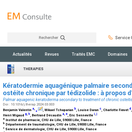
Rechercher
Service C
Rechercher
Actualités
Revues
Traités EMC
Domaines
THERAPIES
Kératodermie aquagénique palmaire seconda
ostéite chronique par tédizolide : à propos 
Palmar aquagenic keratoderma secondary to treatment of chronic osteitis 
Doi : 10.1016/j.therap.2024.03.003
a
,
b
c
d
Benjamin Valentin
⁎
, Mikael Tchaparian
, Louise Daran
, Charlotte Fievet
g
,
h
a
,
e
i
,
j
Henri Migaud
, Bertrand Décaudin
, Eric Senneville
a
Institut de pharmacie, CHU de Lille, 59000 Lille, France
b
Département de traumatologie, CHU de Lille, 59000 Lille, France
c
Service de dermatologie, CHU de Lille, 59000 Lille, France