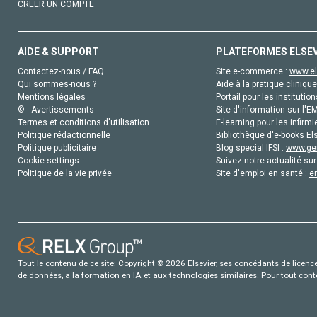
CRÉER UN COMPTE
AIDE & SUPPORT
PLATEFORMES ELSE
Contactez-nous / FAQ
Site e-commerce :
www.el
Qui sommes-nous ?
Aide à la pratique clinique
Mentions légales
Portail pour les institution
© - Avertissements
Site d'information sur l'E
Termes et conditions d'utilisation
E-learning pour les infirmi
Politique rédactionnelle
Bibliothèque d'e-books Els
Politique publicitaire
Blog special IFSI :
www.gen
Cookie settings
Suivez notre actualité sur
Politique de la vie privée
Site d'emploi en santé :
e
Tout le contenu de ce site: Copyright © 2026 Elsevier, ses concédants de licence e
de données, a la formation en IA et aux technologies similaires. Pour tout con