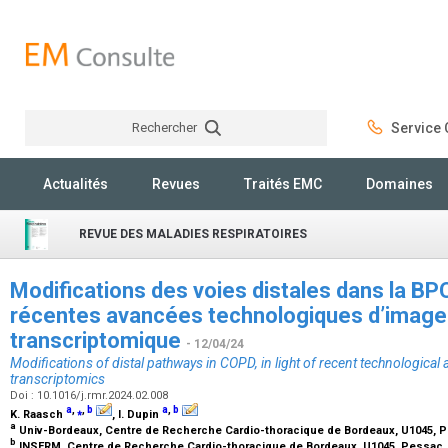
Rechercher
Service C
Rechercher
Actualités
Revues
Traités EMC
Domaines
REVUE DES MALADIES RESPIRATOIRES
Modifications des voies distales dans la BPC
récentes avancées technologiques d’imager
transcriptomique
- 12/04/24
Modifications of distal pathways in COPD, in light of recent technologica
transcriptomics
Doi : 10.1016/j.rmr.2024.02.008
a
,
⁎
,
b
a
,
b
K. Raasch
, I. Dupin
a
Univ-Bordeaux, Centre de Recherche Cardio-thoracique de Bordeaux, U1045, 
b
INSERM, Centre de Recherche Cardio-thoracique de Bordeaux, U1045, Pessac,