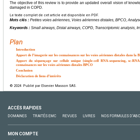
The objective of this review is to provide an updated overall vision of know
damaged in COPD.
Le texte complet de cet article est disponible en PDF.
Mots clés :
Petites voies aériennes, Voies aériennes distales, BPCO, Analys
Keywords :
Small airways, Distal airways, COPD, Transcriptomic analysis, I
Plan
Introduction
Apport de l’imagerie sur les connaissances sur les voies aériennes distales dans la
Apport du séquençage sur cellule unique (single-cell RNA-sequencing, sc-RNA-
connaissances sur les voies aériennes distales BPCO
Conclusion
Déclaration de liens d’intérêts
© 2024 Publié par Elsevier Masson SAS.
ACCÈS RAPIDES
DOMAINES
TRAITÉS EMC
REVUES
LIVRES
NOS FORMULES D'AB
MON COMPTE