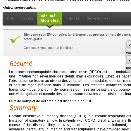
⁎
Auteur correspondant.
Résumé
PDF
Article
Figures
Références
Mots clés
Bienvenue sur EM-consulte, la référence des professionnels de santé.
Article gratuit.
c
Connectez-vous pour en bénéficier!
vo
Résumé
co
La bronchopneumopathie chronique obstructive (BPCO) est une maladie ch
une limitation non réversible des débits d’air expiratoires. Chez les pati
l’obstruction se trouve au niveau des voies aériennes distales, qui sont remo
et ceci de façon précoce dans la maladie. Les récentes avancées tech
transcriptomique, ont fourni de nouvelles données sur ce site clé du poumon.
une vision globale et récente des connaissances sur les voies distales et leu
Le texte complet de cet article est disponible en PDF.
Summary
Chronic obstructive pulmonary disease (COPD) is a chronic respiratory di
limitation of expiratory airflow. In patients with COPD, distal airways are th
course of the disease, they show signs of being remodeled, inflamed, an
advances, particularly in imaging and transcriptomics, have provided new i