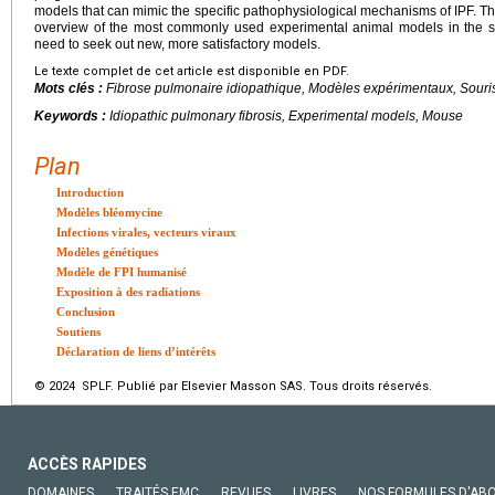
models that can mimic the specific pathophysiological mechanisms of IPF. The
overview of the most commonly used experimental animal models in the st
need to seek out new, more satisfactory models.
Le texte complet de cet article est disponible en PDF.
Mots clés :
Fibrose pulmonaire idiopathique, Modèles expérimentaux, Souri
Keywords :
Idiopathic pulmonary fibrosis, Experimental models, Mouse
Plan
Introduction
Modèles bléomycine
Infections virales, vecteurs viraux
Modèles génétiques
Modèle de FPI humanisé
Exposition à des radiations
Conclusion
Soutiens
Déclaration de liens d’intérêts
© 2024 SPLF. Publié par Elsevier Masson SAS. Tous droits réservés.
ACCÈS RAPIDES
DOMAINES
TRAITÉS EMC
REVUES
LIVRES
NOS FORMULES D'AB