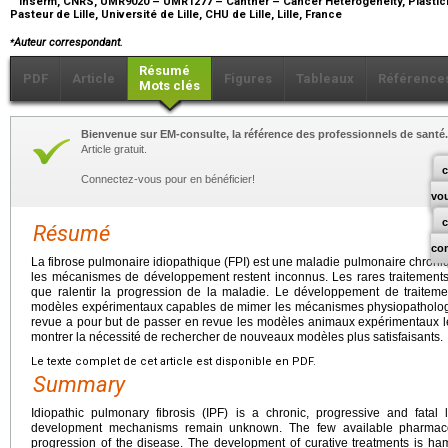
Inserm, CNRS, UMR9020 – UMR1277 – Canther – Cancer Heterogeneity, Plasticity
Pasteur de Lille, Université de Lille, CHU de Lille, Lille, France
⁎
Auteur correspondant.
Résumé
PDF
Article
Figures
Tableaux
Référence
Mots clés
Bienvenue sur EM-consulte, la référence des professionnels de santé.
Article gratuit.
c
Connectez-vous pour en bénéficier!
vo
Résumé
co
La fibrose pulmonaire idiopathique (FPI) est une maladie pulmonaire chronique
les mécanismes de développement restent inconnus. Les rares traitement
que ralentir la progression de la maladie. Le développement de traitemen
modèles expérimentaux capables de mimer les mécanismes physiopathologiq
revue a pour but de passer en revue les modèles animaux expérimentaux les 
montrer la nécessité de rechercher de nouveaux modèles plus satisfaisants.
Le texte complet de cet article est disponible en PDF.
Summary
Idiopathic pulmonary fibrosis (IPF) is a chronic, progressive and fata
development mechanisms remain unknown. The few available pharmacol
progression of the disease. The development of curative treatments is h