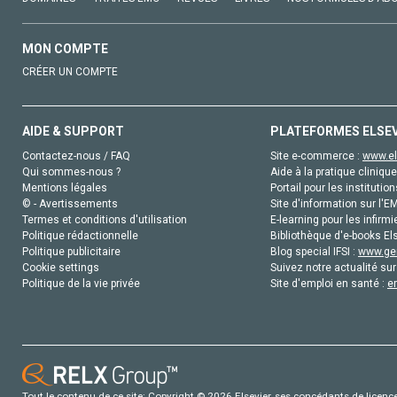
MON COMPTE
CRÉER UN COMPTE
AIDE & SUPPORT
PLATEFORMES ELSE
Contactez-nous / FAQ
Site e-commerce :
www.el
Qui sommes-nous ?
Aide à la pratique clinique
Mentions légales
Portail pour les institution
© - Avertissements
Site d'information sur l'E
Termes et conditions d'utilisation
E-learning pour les infirmi
Politique rédactionnelle
Bibliothèque d'e-books Els
Politique publicitaire
Blog special IFSI :
www.gen
Cookie settings
Suivez notre actualité sur
Politique de la vie privée
Site d'emploi en santé :
e
Tout le contenu de ce site: Copyright © 2026 Elsevier, ses concédants de licence e