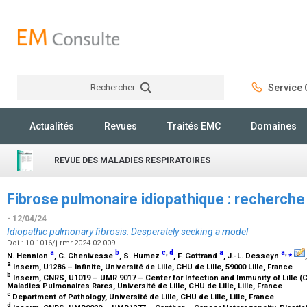
Rechercher
Service C
Rechercher
Actualités
Revues
Traités EMC
Domaines
REVUE DES MALADIES RESPIRATOIRES
Fibrose pulmonaire idiopathique : recherc
- 12/04/24
Idiopathic pulmonary fibrosis: Desperately seeking a model
Doi : 10.1016/j.rmr.2024.02.009
a
b
c
,
d
a
a
,
⁎
N. Hennion
, C. Chenivesse
, S. Humez
, F. Gottrand
, J.-L. Desseyn
a
Inserm, U1286 – Infinite, Université de Lille, CHU de Lille, 59000 Lille, France
b
Inserm, CNRS, U1019 – UMR 9017 – Center for Infection and Immunity of Lille (C
Maladies Pulmonaires Rares, Université de Lille, CHU de Lille, Lille, France
c
Department of Pathology, Université de Lille, CHU de Lille, Lille, France
d