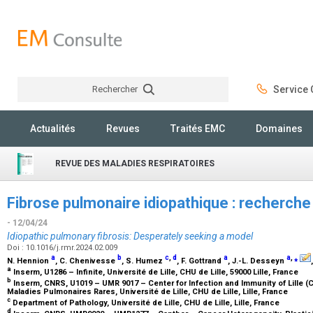
Rechercher
Service C
Rechercher
Actualités
Revues
Traités EMC
Domaines
REVUE DES MALADIES RESPIRATOIRES
Fibrose pulmonaire idiopathique : recherc
- 12/04/24
Idiopathic pulmonary fibrosis: Desperately seeking a model
Doi : 10.1016/j.rmr.2024.02.009
a
b
c
,
d
a
a
,
⁎
N. Hennion
, C. Chenivesse
, S. Humez
, F. Gottrand
, J.-L. Desseyn
a
Inserm, U1286 – Infinite, Université de Lille, CHU de Lille, 59000 Lille, France
b
Inserm, CNRS, U1019 – UMR 9017 – Center for Infection and Immunity of Lille (C
Maladies Pulmonaires Rares, Université de Lille, CHU de Lille, Lille, France
c
Department of Pathology, Université de Lille, CHU de Lille, Lille, France
d