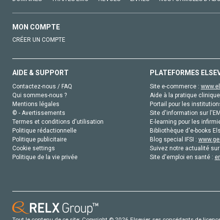
MON COMPTE
CRÉER UN COMPTE
AIDE & SUPPORT
PLATEFORMES ELSE
Contactez-nous / FAQ
Site e-commerce :
www.el
Qui sommes-nous ?
Aide à la pratique clinique
Mentions légales
Portail pour les institution
© - Avertissements
Site d'information sur l'E
Termes et conditions d'utilisation
E-learning pour les infirmi
Politique rédactionnelle
Bibliothèque d'e-books Els
Politique publicitaire
Blog special IFSI :
www.gen
Cookie settings
Suivez notre actualité sur
Politique de la vie privée
Site d'emploi en santé :
e
Tout le contenu de ce site: Copyright © 2026 Elsevier, ses concédants de licence e