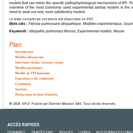
models that can mimic the specific pathophysiological mechanisms of IPF. The
overview of the most commonly used experimental animal models in the st
need to seek out new, more satisfactory models.
Le texte complet de cet article est disponible en PDF.
Mots clés :
Fibrose pulmonaire idiopathique, Modèles expérimentaux, Souri
Keywords :
Idiopathic pulmonary fibrosis, Experimental models, Mouse
Plan
Introduction
Modèles bléomycine
Infections virales, vecteurs viraux
Modèles génétiques
Modèle de FPI humanisé
Exposition à des radiations
Conclusion
Soutiens
Déclaration de liens d’intérêts
© 2024 SPLF. Publié par Elsevier Masson SAS. Tous droits réservés.
ACCÈS RAPIDES
DOMAINES
TRAITÉS EMC
REVUES
LIVRES
NOS FORMULES D'AB