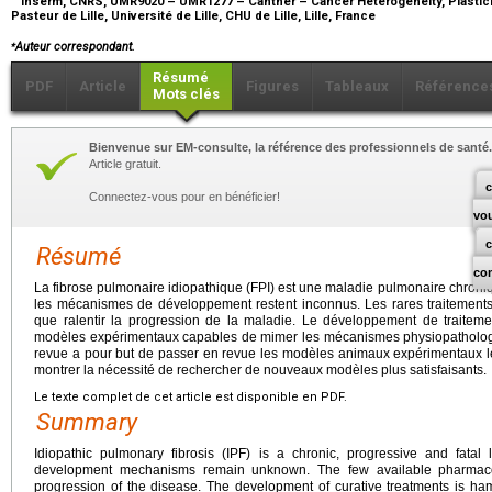
Inserm, CNRS, UMR9020 – UMR1277 – Canther – Cancer Heterogeneity, Plasticity
Pasteur de Lille, Université de Lille, CHU de Lille, Lille, France
⁎
Auteur correspondant.
Résumé
PDF
Article
Figures
Tableaux
Référence
Mots clés
Bienvenue sur EM-consulte, la référence des professionnels de santé.
Article gratuit.
c
Connectez-vous pour en bénéficier!
vo
Résumé
co
La fibrose pulmonaire idiopathique (FPI) est une maladie pulmonaire chronique
les mécanismes de développement restent inconnus. Les rares traitement
que ralentir la progression de la maladie. Le développement de traitemen
modèles expérimentaux capables de mimer les mécanismes physiopathologiq
revue a pour but de passer en revue les modèles animaux expérimentaux les 
montrer la nécessité de rechercher de nouveaux modèles plus satisfaisants.
Le texte complet de cet article est disponible en PDF.
Summary
Idiopathic pulmonary fibrosis (IPF) is a chronic, progressive and fata
development mechanisms remain unknown. The few available pharmacol
progression of the disease. The development of curative treatments is h