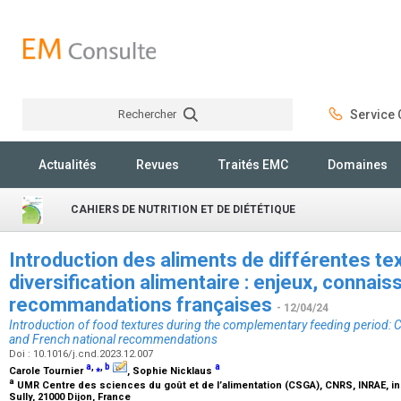
Rechercher
Service C
Rechercher
Actualités
Revues
Traités EMC
Domaines
CAHIERS DE NUTRITION ET DE DIÉTÉTIQUE
Introduction des aliments de différentes tex
diversification alimentaire : enjeux, connai
recommandations françaises
- 12/04/24
Introduction of food textures during the complementary feeding period: C
and French national recommendations
Doi : 10.1016/j.cnd.2023.12.007
a
,
⁎
,
b
a
Carole Tournier
, Sophie Nicklaus
a
UMR Centre des sciences du goût et de l’alimentation (CSGA), CNRS, INRAE, ins
Sully, 21000 Dijon, France