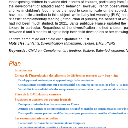
that exposing children to a varied diet in terms of textures, particularly from 
the development of adapted eating behavior. However, French observations
chunks in children's food, hence the need to communicate on the subject
have paid little attention to this subject, while baby-led weaning (BLW) h
“classic” complementary feeding (introduction of purees), the benefits of wh
had not been much studied. In 2021, Santé publique France updated the 
texture in particular. Regardless of the diversification method chosen, pa
between 6 and 8 months of age to help their child develop his or her chewing 
Le texte complet de cet article est disponible en PDF.
Mots clés :
Enfants, Diversification alimentaire, Texture, DME, PNNS
Keywords :
Children, Complementary feeding, Texture, Baby-led weaning, N
Plan
Introduction
Enjeux de l’introduction des aliments de différentes textures au « bon » âge
Développement anatomique et apprentissage de la mastication
Connaissances scientifiques sur l’acceptabilité des textures en fonction de l’âge (6–18 moi
Variabilité inter-individuelle des comportements alimentaires : pourquoi certains enfants
Place de la DME dans ce contexte
Pratiques et attentes des parents français
Pratiques d’introduction des morceaux en France
Attentes des parents et des professionnels de santé en matière de communication sur l’i
Dans quelle mesure peut-on modifier les pratiques parentales en matière d’introduction d
Les recommandations actuelles:
La nécessité de réviser les recommandations françaises
Les recommandations actuelles : décryptage des messages sur la texture