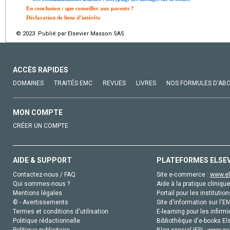
En conclusion : que conseiller aux parents ?
Déclaration de liens d’intérêts
© 2023 Publié par Elsevier Masson SAS.
ACCÈS RAPIDES
DOMAINES
TRAITÉS EMC
REVUES
LIVRES
NOS FORMULES D'AB
MON COMPTE
CRÉER UN COMPTE
AIDE & SUPPORT
PLATEFORMES ELSE
Contactez-nous / FAQ
Site e-commerce :
www.el
Qui sommes-nous ?
Aide à la pratique clinique
Mentions légales
Portail pour les institution
© - Avertissements
Site d'information sur l'E
Termes et conditions d'utilisation
E-learning pour les infirmi
Politique rédactionnelle
Bibliothèque d'e-books Els
Politique publicitaire
Blog special IFSI :
www.gen