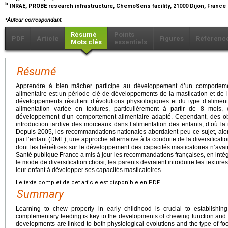
b
INRAE, PROBE research infrastructure, ChemoSens facility, 21000 Dijon, France
⁎
Auteur correspondant.
Résumé
Points
PDF
Article
Figures
Référenc
Mots clés
essentiels
Résumé
Apprendre à bien mâcher participe au développement d’un comportement
alimentaire est un période clé de développements de la mastication et de l
développements résultent d’évolutions physiologiques et du type d’alimen
alimentation variée en textures, particulièrement à partir de 8 mois
développement d’un comportement alimentaire adapté. Cependant, des ob
introduction tardive des morceaux dans l’alimentation des enfants, d’où la
Depuis 2005, les recommandations nationales abordaient peu ce sujet, alor
par l’enfant (DME), une approche alternative à la conduite de la diversificati
dont les bénéfices sur le développement des capacités masticatoires n’ava
Santé publique France a mis à jour les recommandations françaises, en intég
le mode de diversification choisi, les parents devraient introduire les textur
leur enfant à développer ses capacités masticatoires.
Le texte complet de cet article est disponible en PDF.
Summary
Learning to chew properly in early childhood is crucial to establishin
complementary feeding is key to the developments of chewing function and t
developments are linked to both physiological evolutions and the type of foo