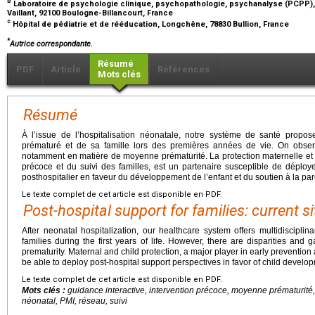
b
Laboratoire de psychologie clinique, psychopathologie, psychanalyse (PCPP), 
Vaillant, 92100 Boulogne-Billancourt, France
c
Hôpital de pédiatrie et de rééducation, Longchêne, 78830 Bullion, France
*
Autrice correspondante.
Résumé
PDF
Article
Références
Mots clés
Résumé
À l’issue de l’hospitalisation néonatale, notre système de santé propose 
prématuré et de sa famille lors des premières années de vie. On observ
notamment en matière de moyenne prématurité. La protection maternelle et i
précoce et du suivi des familles, est un partenaire susceptible de dépl
posthospitalier en faveur du développement de l’enfant et du soutien à la pare
Le texte complet de cet article est disponible en PDF.
Post-hospital support for families: current s
After neonatal hospitalization, our healthcare system offers multidiscipli
families during the first years of life. However, there are disparities and 
prematurity. Maternal and child protection, a major player in early prevention a
be able to deploy post-hospital support perspectives in favor of child develo
Le texte complet de cet article est disponible en PDF.
Mots clés :
guidance interactive, intervention précoce, moyenne prématurit
néonatal, PMI, réseau, suivi