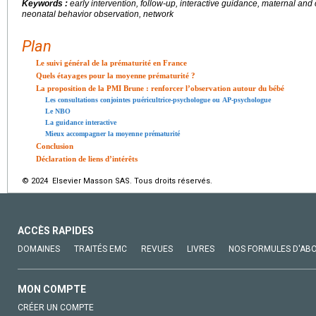
Keywords :
early intervention, follow-up, interactive guidance, maternal and
neonatal behavior observation, network
Plan
Le suivi général de la prématurité en France
Quels étayages pour la moyenne prématurité ?
La proposition de la PMI Brune : renforcer l’observation autour du bébé
Les consultations conjointes puéricultrice-psychologue ou AP-psychologue
Le NBO
La guidance interactive
Mieux accompagner la moyenne prématurité
Conclusion
Déclaration de liens d’intérêts
© 2024 Elsevier Masson SAS. Tous droits réservés.
ACCÈS RAPIDES
DOMAINES
TRAITÉS EMC
REVUES
LIVRES
NOS FORMULES D'AB
MON COMPTE
CRÉER UN COMPTE