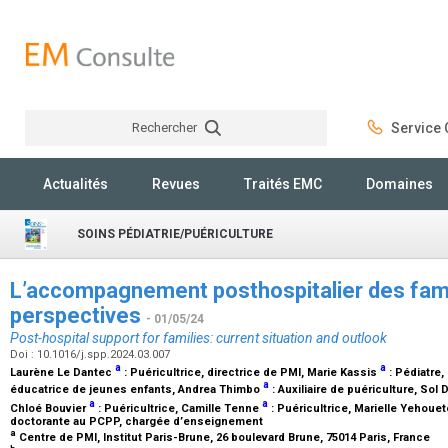
Rechercher
Service C
Rechercher
Actualités
Revues
Traités EMC
Domaines
SOINS PÉDIATRIE/PUÉRICULTURE
L’accompagnement posthospitalier des famill
perspectives
- 01/05/24
Post-hospital support for families: current situation and outlook
Doi : 10.1016/j.spp.2024.03.007
a
a
Laurène Le Dantec
:
Puéricultrice, directrice de PMI
, Marie Kassis
:
Pédiatre
,
a
éducatrice de jeunes enfants
, Andrea Thimbo
:
Auxiliaire de puériculture
, Sol 
a
a
Chloé Bouvier
:
Puéricultrice
, Camille Tenne
:
Puéricultrice
, Marielle Yehou
doctorante au PCPP, chargée d’enseignement
a
Centre de PMI, Institut Paris-Brune, 26 boulevard Brune, 75014 Paris, France