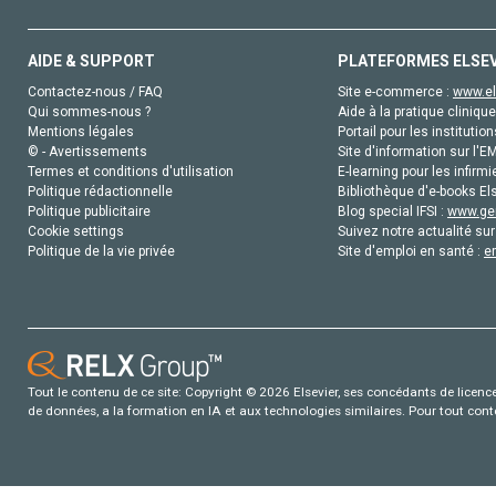
AIDE & SUPPORT
PLATEFORMES ELSE
Contactez-nous / FAQ
Site e-commerce :
www.el
Qui sommes-nous ?
Aide à la pratique clinique
Mentions légales
Portail pour les institution
© - Avertissements
Site d'information sur l'E
Termes et conditions d'utilisation
E-learning pour les infirmi
Politique rédactionnelle
Bibliothèque d'e-books Els
Politique publicitaire
Blog special IFSI :
www.gen
Cookie settings
Suivez notre actualité sur
Politique de la vie privée
Site d'emploi en santé :
e
Tout le contenu de ce site: Copyright © 2026 Elsevier, ses concédants de licence e
de données, a la formation en IA et aux technologies similaires. Pour tout con