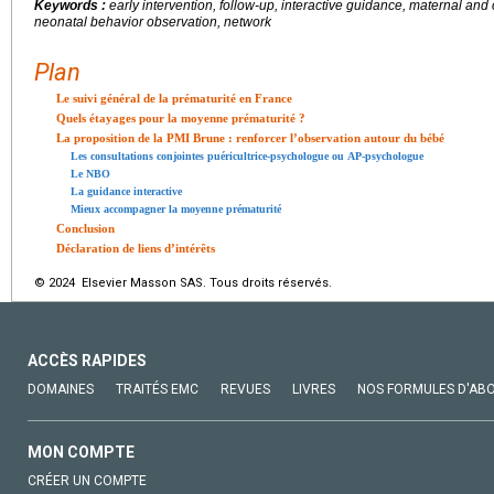
Keywords :
early intervention, follow-up, interactive guidance, maternal and
neonatal behavior observation, network
Plan
Le suivi général de la prématurité en France
Quels étayages pour la moyenne prématurité ?
La proposition de la PMI Brune : renforcer l’observation autour du bébé
Les consultations conjointes puéricultrice-psychologue ou AP-psychologue
Le NBO
La guidance interactive
Mieux accompagner la moyenne prématurité
Conclusion
Déclaration de liens d’intérêts
© 2024 Elsevier Masson SAS. Tous droits réservés.
ACCÈS RAPIDES
DOMAINES
TRAITÉS EMC
REVUES
LIVRES
NOS FORMULES D'AB
MON COMPTE
CRÉER UN COMPTE