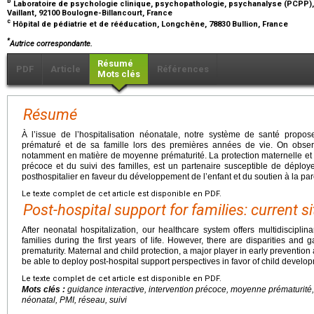
b
Laboratoire de psychologie clinique, psychopathologie, psychanalyse (PCPP), 
Vaillant, 92100 Boulogne-Billancourt, France
c
Hôpital de pédiatrie et de rééducation, Longchêne, 78830 Bullion, France
*
Autrice correspondante.
Résumé
PDF
Article
Références
Mots clés
Résumé
À l’issue de l’hospitalisation néonatale, notre système de santé propose 
prématuré et de sa famille lors des premières années de vie. On observ
notamment en matière de moyenne prématurité. La protection maternelle et i
précoce et du suivi des familles, est un partenaire susceptible de dépl
posthospitalier en faveur du développement de l’enfant et du soutien à la pare
Le texte complet de cet article est disponible en PDF.
Post-hospital support for families: current s
After neonatal hospitalization, our healthcare system offers multidiscipli
families during the first years of life. However, there are disparities and 
prematurity. Maternal and child protection, a major player in early prevention a
be able to deploy post-hospital support perspectives in favor of child develo
Le texte complet de cet article est disponible en PDF.
Mots clés :
guidance interactive, intervention précoce, moyenne prématurit
néonatal, PMI, réseau, suivi