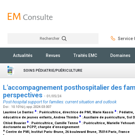
Rechercher
Service C
Rechercher
Actualités
Revues
Traités EMC
Domaines
SOINS PÉDIATRIE/PUÉRICULTURE
L’accompagnement posthospitalier des famill
perspectives
- 01/05/24
Post-hospital support for families: current situation and outlook
Doi : 10.1016/j.spp.2024.03.007
a
a
Laurène Le Dantec
:
Puéricultrice, directrice de PMI
, Marie Kassis
:
Pédiatre
,
a
éducatrice de jeunes enfants
, Andrea Thimbo
:
Auxiliaire de puériculture
, Sol 
a
a
Chloé Bouvier
:
Puéricultrice
, Camille Tenne
:
Puéricultrice
, Marielle Yehou
doctorante au PCPP, chargée d’enseignement
a
Centre de PMI, Institut Paris-Brune, 26 boulevard Brune, 75014 Paris, France