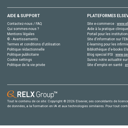
AIDE & SUPPORT
PLATEFORMES ELSE
Contactez-nous / FAQ
Site e-commerce :
www.el
Qui sommes-nous ?
Aide à la pratique clinique
Mentions légales
Portail pour les institution
© - Avertissements
Site d'information sur l'E
Termes et conditions d'utilisation
E-learning pour les infirmi
Politique rédactionnelle
Bibliothèque d'e-books Els
Politique publicitaire
Blog special IFSI :
www.gen
Cookie settings
Suivez notre actualité sur
Politique de la vie privée
Site d'emploi en santé :
e
Tout le contenu de ce site: Copyright © 2026 Elsevier, ses concédants de licence e
de données, a la formation en IA et aux technologies similaires. Pour tout con