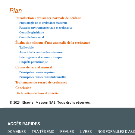
Plan
Introduction : croissance normale de l'enfant
Physiologie de la croissance staturale
Facteurs environnementaux et croissance
Contrôle génétique
Contrôle hormonal
Évaluation clinique d'une anomalie de la croissance
Taille cible
Aspect de la courbe de croissance
Interrogatoire et examen clinique
Enquête paraclinique
Causes de retard statural
Principales causes acquises
Principales causes constitutionnelles
Traitements du retard de croissance
Conclusion
Déclaration de liens d'intérêts
© 2024 Elsevier Masson SAS. Tous droits réservés.
ACCÈS RAPIDES
DOMAINES
TRAITÉS EMC
REVUES
LIVRES
NOS FORMULES D'AB