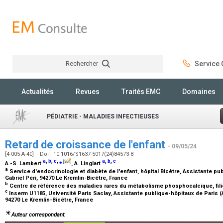
Rechercher
Service C
Rechercher
Actualités
Revues
Traités EMC
Domaines
PÉDIATRIE - MALADIES INFECTIEUSES
Retard de croissance de l'enfant
- 09/05/24
[4-005-A-40] - Doi : 10.1016/S1637-5017(24)84573-8
a
,
b
,
c
,
⁎
a
,
b
,
c
A.-S. Lambert
, A. Linglart
a
Service d'endocrinologie et diabète de l'enfant, hôpital Bicêtre, Assistante pu
Gabriel Péri, 94270 Le Kremlin-Bicêtre, France
b
Centre de référence des maladies rares du métabolisme phosphocalcique, fi
c
Inserm U1185, Université Paris Saclay, Assistante publique-hôpitaux de Paris (AP
94270 Le Kremlin-Bicêtre, France
Auteur correspondant.