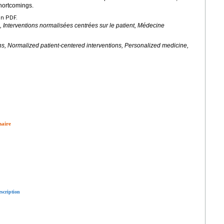
shortcomings.
en PDF.
Interventions normalisées centrées sur le patient, Médecine
s, Normalized patient-centered interventions, Personalized medicine,
naire
escription