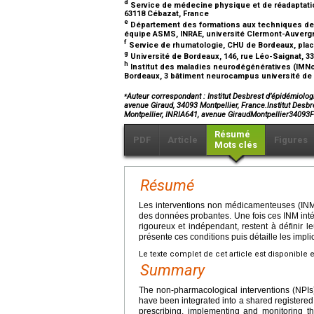
d
Service de médecine physique et de réadaptatio
63118 Cébazat, France
e
Département des formations aux techniques de 
équipe ASMS, INRAE, université Clermont-Auverg
f
Service de rhumatologie, CHU de Bordeaux, pla
g
Université de Bordeaux, 146, rue Léo-Saignat, 3
h
Institut des maladies neurodégénératives (IMNc)
Bordeaux, 3 bâtiment neurocampus université de 
⁎
Auteur correspondant : Institut Desbrest d’épidémiolog
avenue Giraud, 34093 Montpellier, France.Institut Desb
Montpellier, INRIA641, avenue GiraudMontpellier34093
Résumé
PDF
Article
Figures
Mots clés
Résumé
Les interventions non médicamenteuses (INM)
des données probantes. Une fois ces INM inté
rigoureux et indépendant, restent à définir le
présente ces conditions puis détaille les impl
Le texte complet de cet article est disponible 
Summary
The non-pharmacological interventions (NPIs
have been integrated into a shared registered
prescribing, implementing and monitoring th