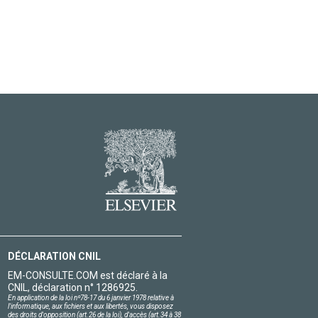
DÉCLARATION CNIL
EM-CONSULTE.COM est déclaré à la
CNIL, déclaration n° 1286925.
En application de la loi nº78-17 du 6 janvier 1978 relative à
l'informatique, aux fichiers et aux libertés, vous disposez
des droits d'opposition (art.26 de la loi), d'accès (art.34 à 38