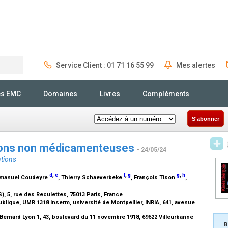
Service Client : 01 71 16 55 99
Mes alertes
Rechercher
és EMC
Domaines
Livres
Compléments
S'abonner
tions non médicamenteuses
- 24/05/24
ntions
d
,
e
f
,
g
g
,
h
mmanuel Coudeyre
, Thierry Schaeverbeke
, François Tison
,
, 5, rue des Reculettes, 75013 Paris, France
blique, UMR 1318 Inserm, université de Montpellier, INRIA, 641, avenue
ernard Lyon 1, 43, boulevard du 11 novembre 1918, 69622 Villeurbanne
B