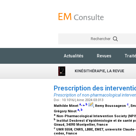
Rechercher
Actualités
Revues
Trait
KINÉSITHÉRAPIE, LA REVUE
Prescription des interven
Prescription of non-pharmacological interve
Doi : 10.1016/j.kine.2024.03.013
a
,
⁎
,
b
c
Mathilde Minet
, Remy Boussageon
, E
a
,
b
Grégory Ninot
a
Non-Pharmacological Intervention Society (NPIS)
b
Institut Desbrest d’épidémiologie et de santé pu
Giraud, 34093 Montpellier, France
c
UMR 5558, CNRS, LBBE, EMET, université Claude-B
cedex, France