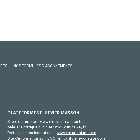
VRES
NOS FORMULES D'ABONNEMENTS
PLATEFORMES ELSEVIER MASSON
Site e-commerce :
www.elsevier-masson.fr
Aide à la pratique clinique :
www.clinicalkey.fr
Portail pour les institutions :
www.em-premium.com
Site d'information sur l'EMC :
emc-info.em-consulte.com