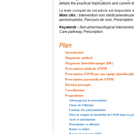
details the practical implications and current 
Le texte complet de cet article est disponible 
Mots clés :
Intervention non médicamenteuse, 
personnalisée, Parcours de soin, Prescription
Keywords :
Non-pharmacological intervention
Care pathway, Prescription
Plan
Introduction
Diagnostic médical
Diagnostic kinésithérapique (DK)
Prescription médicale d’INM
Prescription d’INM par une équipe pluridiscipli
Prescription paramédicale d’INM
Décision partagée
Coordination
Propositions
Adressage par le prescripteur
Choix de l’effecteur
Fardeau des polytraitements
Prise en compte de faisabilité de l’INM dans la pr
Accès et substitution
Prescripteur vs effecteur
Bonus vs malus
Reconnaissance des INM