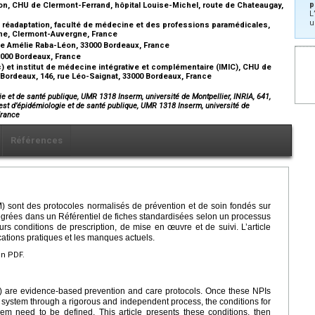
p
n, CHU de Clermont-Ferrand, hôpital Louise-Michel, route de Chateaugay,
L
u
réadaptation, faculté de médecine et des professions paramédicales,
ne, Clermont-Auvergne, France
ce Amélie Raba-Léon, 33000 Bordeaux, France
3000 Bordeaux, France
 et institut de médecine intégrative et complémentaire (IMIC), CHU de
Bordeaux, 146, rue Léo-Saignat, 33000 Bordeaux, France
ie et de santé publique, UMR 1318 Inserm, université de Montpellier, INRIA, 641,
rest d’épidémiologie et de santé publique, UMR 1318 Inserm, université de
France
Références
 sont des protocoles normalisés de prévention et de soin fondés sur
grées dans un Référentiel de fiches standardisées selon un processus
urs conditions de prescription, de mise en œuvre et de suivi. L’article
ications pratiques et les manques actuels.
en PDF.
) are evidence-based prevention and care protocols. Once these NPIs
 system through a rigorous and independent process, the conditions for
em need to be defined. This article presents these conditions, then