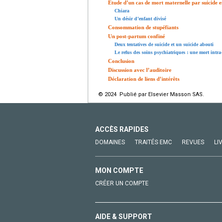
Étude d’un cas de mort maternelle par suicide 
Chiara
Un désir d’enfant divisé
Consommation de stupéfiants
Un post-partum confiné
Deux tentatives de suicide et un suicide abouti
Le refus des soins psychiatriques : une mort intr
Conclusion
Discussion avec l’auditoire
Déclaration de liens d’intérêts
© 2024 Publié par Elsevier Masson SAS.
ACCÈS RAPIDES
DOMAINES
TRAITÉS EMC
REVUES
LI
MON COMPTE
CRÉER UN COMPTE
AIDE & SUPPORT