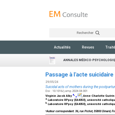
Rechercher
Actualités
Revues
Trait
ANNALES MÉDICO-PSYCHOLOGI
Passage à l’acte suicidair
29/05/24
Suicidal acts of mothers during the postpart
Doi : 10.1016/j.amp.2024.04.001
a
,
Virginie Jacob Alby
⁎
, Anne-Charlotte Guéri
a
Laboratoire RPpsy (EA4050), université catholiq
b
Laboratoire RPpsy (EA4050), université catholiq
⁎
Auteur correspondant. 36, rue Pichot, 35800 Dinard, 