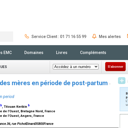
Service Client : 01 71 16 55 99
Mes alertes
Rechercher
és EMC
Domaines
Livres
Compléments
QUES
S'abonner
e des mères en période de post-partum
-
B
um period
p
L
u
b
b
n
, Titouan Keribin
ue de l’Ouest, Bretagne Nord, France
ue de l’Ouest, Angers, France
France.36, rue PichotDinard35800France