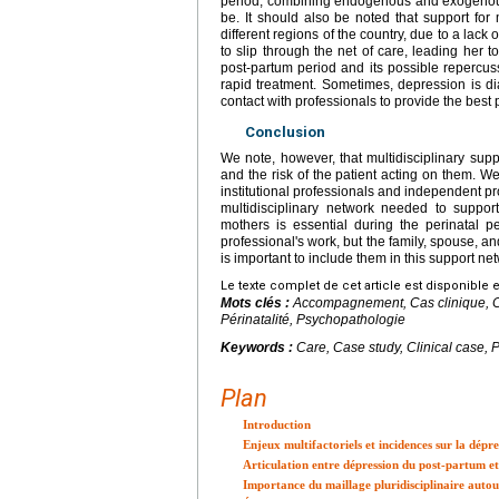
period, combining endogenous and exogenous f
be. It should also be noted that support for
different regions of the country, due to a lack 
to slip through the net of care, leading her t
post-partum period and its possible repercus
rapid treatment. Sometimes, depression is d
contact with professionals to provide the best 
Conclusion
We note, however, that multidisciplinary sup
and the risk of the patient acting on them
institutional professionals and independent prof
multidisciplinary network needed to suppor
mothers is essential during the perinatal 
professional's work, but the family, spouse, an
is important to include them in this support ne
Le texte complet de cet article est disponible 
Mots clés :
Accompagnement, Cas clinique, C
Périnatalité, Psychopathologie
Keywords :
Care, Case study, Clinical case, 
Plan
Introduction
Enjeux multifactoriels et incidences sur la dép
Articulation entre dépression du post-partum et 
Importance du maillage pluridisciplinaire autou