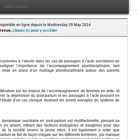
Références
 Disponible en ligne depuis le Wednesday 29 May 2024
 revue,
cliquez ici pour y accéder
 mécanismes à l’œuvre dans les cas de passages à l’acte suicidaires en
ouligner l’importance de l’accompagnement pluridisciplinaire, tant
 mise en place d’un maillage pluridisciplinaire autour des parents
ittérature sur les enjeux de l’accompagnement de femmes en ante- et
ner la dépression du post-partum et les passages à l’acte pouvant en
’étude d’un cas clinique illustrant les points aveugles du système de
 dynamique suicidaire en post-partum est multifactorielle, prenant sa
ien en amont, mêlant des facteurs endogènes et exogènes pour des
de la société envers la jeune mère. Il est également à noter que
tum se fait de façon inégale sur les différents territoires, par manque