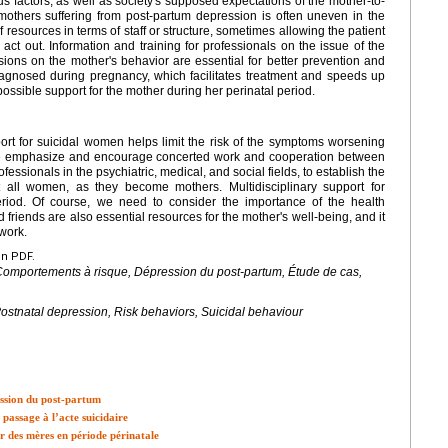
actors, as well as society's supposed expectations of the mother-to-
 mothers suffering from post-partum depression is often uneven in the
of resources in terms of staff or structure, sometimes allowing the patient
o act out. Information and training for professionals on the issue of the
sions on the mother's behavior are essential for better prevention and
iagnosed during pregnancy, which facilitates treatment and speeds up
possible support for the mother during her perinatal period.
port for suicidal women helps limit the risk of the symptoms worsening
. We emphasize and encourage concerted work and cooperation between
essionals in the psychiatric, medical, and social fields, to establish the
t all women, as they become mothers. Multidisciplinary support for
period. Of course, we need to consider the importance of the health
d friends are also essential resources for the mother's well-being, and it
twork.
en PDF.
omportements à risque, Dépression du post-partum, Étude de cas,
Postnatal depression, Risk behaviors, Suicidal behaviour
ression du post-partum
passage à l’acte suicidaire
r des mères en période périnatale