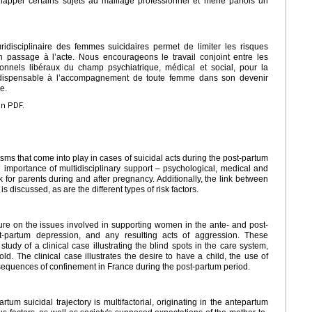
chapper certains sujets au maillage professionnel et mène parfois un
isciplinaire des femmes suicidaires permet de limiter les risques
n passage à l’acte. Nous encourageons le travail conjoint entre les
sionnels libéraux du champ psychiatrique, médical et social, pour la
e indispensable à l’accompagnement de toute femme dans son devenir
e.
en PDF.
sms that come into play in cases of suicidal acts during the post-partum
e importance of multidisciplinary support – psychological, medical and
k for parents during and after pregnancy. Additionally, the link between
 discussed, as are the different types of risk factors.
ture on the issues involved in supporting women in the ante- and post-
t-partum depression, and any resulting acts of aggression. These
udy of a clinical case illustrating the blind spots in the care system,
ld. The clinical case illustrates the desire to have a child, the use of
sequences of confinement in France during the post-partum period.
rtum suicidal trajectory is multifactorial, originating in the antepartum