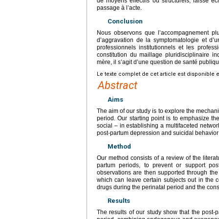
de moyens effectifs ou structurels, laisse é
passage à l’acte.
Conclusion
Nous observons que l’accompagnement plurid
d’aggravation de la symptomatologie et d’u
professionnels institutionnels et les profes
constitution du maillage pluridisciplinair
mère, il s’agit d’une question de santé publiqu
Le texte complet de cet article est disponible 
Abstract
Aims
The aim of our study is to explore the mechani
period. Our starting point is to emphasize th
social – in establishing a multifaceted networ
post-partum depression and suicidal behavior is
Method
Our method consists of a review of the litera
partum periods, to prevent or support pos
observations are then supported through the st
which can leave certain subjects out in the co
drugs during the perinatal period and the con
Results
The results of our study show that the post-pa