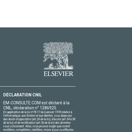
DÉCLARATION CNIL
EM-CONSULTE.COM est déclaré à la
CNIL, déclaration n° 1286925.
En application de la loi nº78-17 du 6 janvier 1978 relative à
l'informatique, aux fichiers et aux libertés, vous disposez
des droits d'opposition (art.26 de la loi), d'accès (art.34 à 38
de la loi), et de rectification (art.36 de la loi) des données
vous concernant. Ainsi, vous pouvez exiger que soient
rectifiées, complétées, clarifiées, mises à jour ou effacées