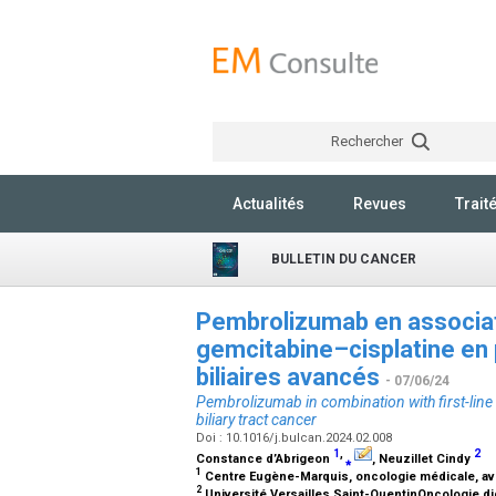
Rechercher
Actualités
Revues
Trait
BULLETIN DU CANCER
Pembrolizumab en associat
gemcitabine–cisplatine en 
biliaires avancés
- 07/06/24
Pembrolizumab in combination with first-lin
biliary tract cancer
Doi : 10.1016/j.bulcan.2024.02.008
1
,
2
Constance d’Abrigeon
⁎
, Neuzillet Cindy
1
Centre Eugène-Marquis, oncologie médicale, ave
2
Université Versailles Saint-QuentinOncologie dige