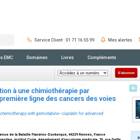
Service Client : 01 71 16 55 99
Mes alertes
Rechercher
és EMC
Domaines
Livres
Compléments
S'abonner
ion à une chimiothérapie par
première ligne des cancers des voies
e chemotherapy with gemcitabine–cisplatin for advanced
nue de la Bataille Flandres-Dunkerque, 44229 Rennes, France
B
stive, institut Curie, département d’oncologie médicale, 35, rue Dailly,