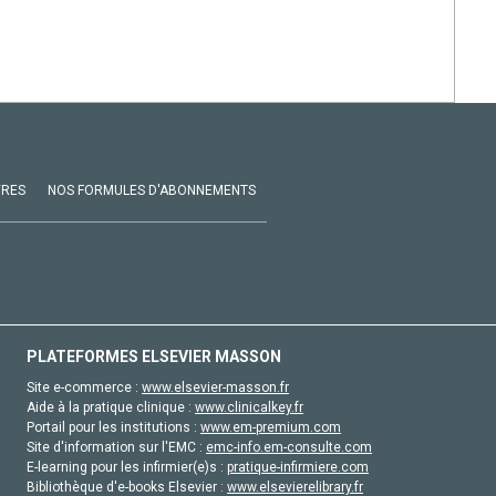
VRES
NOS FORMULES D'ABONNEMENTS
PLATEFORMES ELSEVIER MASSON
Site e-commerce :
www.elsevier-masson.fr
Aide à la pratique clinique :
www.clinicalkey.fr
Portail pour les institutions :
www.em-premium.com
Site d'information sur l'EMC :
emc-info.em-consulte.com
E-learning pour les infirmier(e)s :
pratique-infirmiere.com
Bibliothèque d'e-books Elsevier :
www.elsevierelibrary.fr