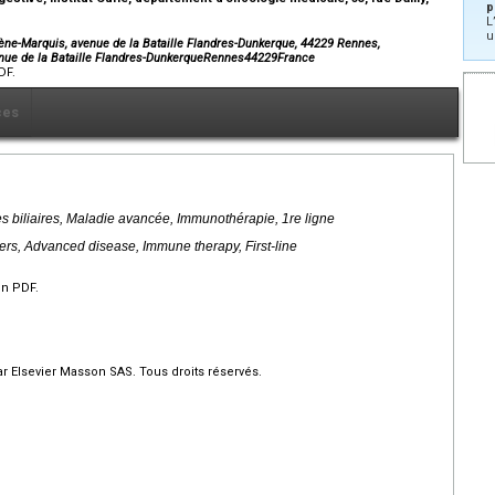
p
L
u
ène-Marquis, avenue de la Bataille Flandres-Dunkerque, 44229 Rennes,
nue de la Bataille Flandres-DunkerqueRennes44229France
DF.
ces
 biliaires, Maladie avancée, Immunothérapie, 1re ligne
ers, Advanced disease, Immune therapy, First-line
en PDF.
r Elsevier Masson SAS. Tous droits réservés.