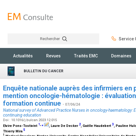
Rechercher
Service C
Rechercher
Actualités
Revues
Traités EMC
Domaines
BULLETIN DU CANCER
Enquête nationale auprès des infirmiers en
mention oncologie-hématologie : évaluation d
formation continue
- 07/06/24
National survey of Advanced Practice Nurses in oncology-haematology: Ev
continuing education
Doi : 10.1016/j.bulcan.2023.12.015
1
,
⁎
2
3
Elvire Pons-Tostivint
, Laure De Decker
, Gaëlle Haudebert
, Pauline Hul
5
Thierry Mira
1
Medical Oncology, Nantes University, Centre Hospitalier Universitaire de Nant