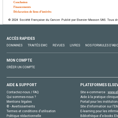
Conclusion
Financements
Déclaration de liens d’intérêts
© 2024 Société Française du Cancer. Publié par Elsevier Masson SAS. Tous dro
ACCÈS RAPIDES
DOMAINES
TRAITÉS EMC
REVUES
LIVRES
NOS FORMULES D'AB
MON COMPTE
CRÉER UN COMPTE
AIDE & SUPPORT
PLATEFORMES ELSE
Contactez-nous / FAQ
Site e-commerce :
www.el
Qui sommes-nous ?
Aide à la pratique clinique
Mentions légales
Portail pour les institution
© - Avertissements
Site d'information sur l'E
Termes et conditions d'utilisation
E-learning pour les infirmi
Politique rédactionnelle
Bibliothèque d'e-books Els