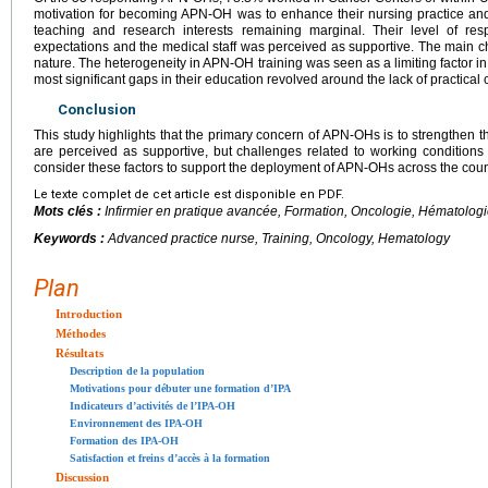
motivation for becoming APN-OH was to enhance their nursing practice an
teaching and research interests remaining marginal. Their level of respo
expectations and the medical staff was perceived as supportive. The main ch
nature. The heterogeneity in APN-OH training was seen as a limiting factor in 
most significant gaps in their education revolved around the lack of practical 
Conclusion
This study highlights that the primary concern of APN-OHs is to strengthen th
are perceived as supportive, but challenges related to working conditions a
consider these factors to support the deployment of APN-OHs across the cou
Le texte complet de cet article est disponible en PDF.
Mots clés :
Infirmier en pratique avancée, Formation, Oncologie, Hématolog
Keywords :
Advanced practice nurse, Training, Oncology, Hematology
Plan
Introduction
Méthodes
Résultats
Description de la population
Motivations pour débuter une formation d’IPA
Indicateurs d’activités de l’IPA-OH
Environnement des IPA-OH
Formation des IPA-OH
Satisfaction et freins d’accès à la formation
Discussion