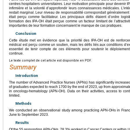
centres hospitaliers universitaires. Leur motivation principale pour devenir IPA
infirmière et la volonté d’approfondir leurs connaissances médicales. L’int
restait marginal. Leur niveau de responsabilité correspondait généralement 
était perçu comme facilitateur. Les principaux défis étaient d’ordre logis
formation des IPA-OH était perçue comme un facteur limitant de l’attractivi
importantes de leur formation concernaient le manque de cas pratiques.
Conclusion
Cette étude met en évidence que la priorité des IPA-OH est de renforcer
médical est perçu comme un soutien, mais les défis liés aux conditions d’exer
essentiel de tenir compte de ces éléments pour soutenir le déploiement
continue.
Le texte complet de cet article est disponible en PDF.
Summary
Introduction
The number of Advanced Practice Nurses (APNs) has significantly increase
of graduates expected to reach 1700 by the end of 2023, up from approximatel
in oncology-hematology (APN-OH). Data on their activities, access to con
limited.
Methods
We conducted an observational study among practicing APN-OHs in France
June to September 2023.
Results
Of the 55 responding APN-OHs, 78.3% worked in Cancer Centers or within Uni