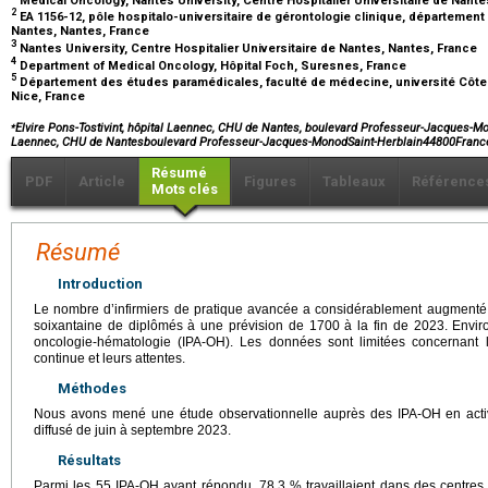
2
EA 1156-12, pôle hospitalo-universitaire de gérontologie clinique, département
Nantes, Nantes, France
3
Nantes University, Centre Hospitalier Universitaire de Nantes, Nantes, France
4
Department of Medical Oncology, Hôpital Foch, Suresnes, France
5
Département des études paramédicales, faculté de médecine, université Côte-
Nice, France
⁎
Elvire Pons-Tostivint, hôpital Laennec, CHU de Nantes, boulevard Professeur-Jacques-Mo
Laennec, CHU de Nantesboulevard Professeur-Jacques-MonodSaint-Herblain44800Franc
Résumé
PDF
Article
Figures
Tableaux
Référence
Mots clés
Résumé
Introduction
Le nombre d’infirmiers de pratique avancée a considérablement augmenté
soixantaine de diplômés à une prévision de 1700 à la fin de 2023. Envir
oncologie-hématologie (IPA-OH). Les données sont limitées concernant le
continue et leurs attentes.
Méthodes
Nous avons mené une étude observationnelle auprès des IPA-OH en activ
diffusé de juin à septembre 2023.
Résultats
Parmi les 55 IPA-OH ayant répondu, 78,3 % travaillaient dans des centres 