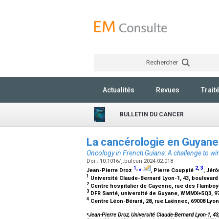
Rechercher
Actualités
Revues
Trait
BULLETIN DU CANCER
La cancérologie en Guyane 
Oncology in French Guiana: A challenge to wi
Doi : 10.1016/j.bulcan.2024.02.018
1
,
⁎
2
,
3
Jean-Pierre Droz
, Pierre Couppié
, Jér
1
Université Claude-Bernard Lyon-1, 43, boulevar
2
Centre hospitalier de Cayenne, rue des Flambo
3
DFR Santé, université de Guyane, WMMX+5Q3, 9
4
Centre Léon-Bérard, 28, rue Laënnec, 69008 Lyo
⁎
Jean-Pierre Droz, Université Claude-Bernard Lyon-1, 4