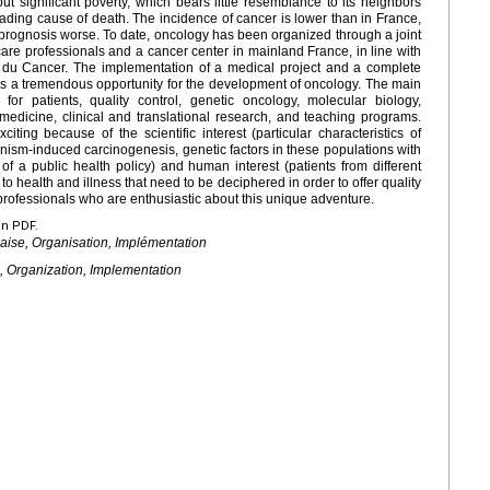
ut significant poverty, which bears little resemblance to its neighbors
ading cause of death. The incidence of cancer is lower than in France,
rognosis worse. To date, oncology has been organized through a joint
care professionals and a cancer center in mainland France, in line with
l du Cancer. The implementation of a medical project and a complete
is a tremendous opportunity for the development of oncology. The main
for patients, quality control, genetic oncology, molecular biology,
edicine, clinical and translational research, and teaching programs.
ting because of the scientific interest (particular characteristics of
ganism-induced carcinogenesis, genetic factors in these populations with
of a public health policy) and human interest (patients from different
to health and illness that need to be deciphered in order to offer quality
 professionals who are enthusiastic about this unique adventure.
en PDF.
aise, Organisation, Implémentation
, Organization, Implementation