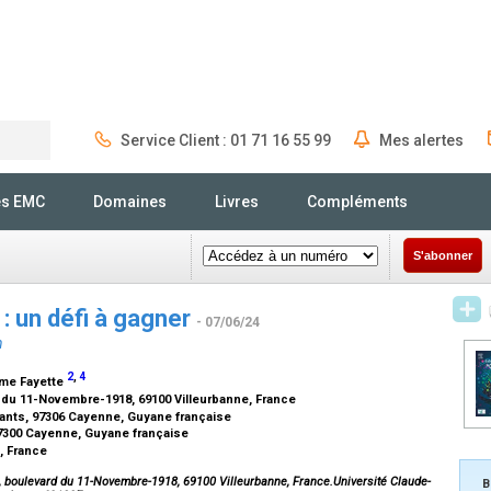
Service Client : 01 71 16 55 99
Mes alertes
Rechercher
és EMC
Domaines
Livres
Compléments
S'abonner
: un défi à gagner
- 07/06/24
n
2
,
4
ôme Fayette
d du 11-Novembre-1918, 69100 Villeurbanne, France
yants, 97306 Cayenne, Guyane française
7300 Cayenne, Guyane française
n, France
3, boulevard du 11-Novembre-1918, 69100 Villeurbanne, France.Université Claude-
B