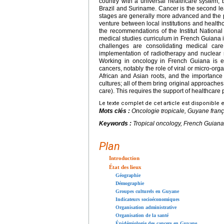
country with a universal healthcare system, b
Brazil and Suriname. Cancer is the second le
stages are generally more advanced and the p
venture between local institutions and health
the recommendations of the Institut Nationa
medical studies curriculum in French Guiana 
challenges are consolidating medical care 
implementation of radiotherapy and nuclear m
Working in oncology in French Guiana is exci
cancers, notably the role of viral or micro-or
African and Asian roots, and the importance 
cultures; all of them bring original approaches 
care). This requires the support of healthcare
Le texte complet de cet article est disponible 
Mots clés :
Oncologie tropicale, Guyane franç
Keywords :
Tropical oncology, French Guiana
Plan
Introduction
État des lieux
Géographie
Démographie
Groupes culturels en Guyane
Indicateurs socioéconomiques
Organisation administrative
Organisation de la santé
Épidémiologie des cancers en Guyane