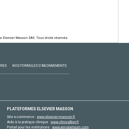
r Elsevier Masson SAS. Tous droits réservés.
VRES
NOS FORMULES D'ABONNEMENTS
PLATEFORMES ELSEVIER MASSON
Site e-commerce :
www.elsevier-masson.fr
Aide à la pratique clinique :
www.clinicalkey.fr
Portail pour les institutions :
www.em-premium.com