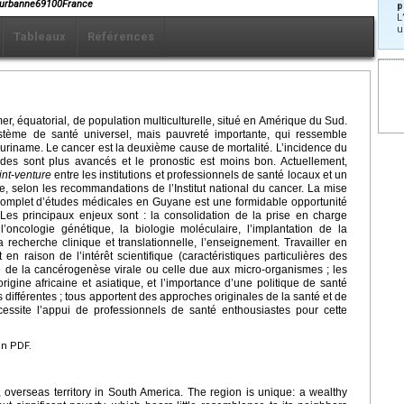
leurbanne69100France
p
L
u
Tableaux
Références
mer, équatorial, de population multiculturelle, situé en Amérique du Sud.
système de santé universel, mais pauvreté importante, qui ressemble
 Suriname. Le cancer est la deuxième cause de mortalité. L’incidence du
ades sont plus avancés et le pronostic est moins bon. Actuellement,
int-venture
entre les institutions et professionnels de santé locaux et un
 selon les recommandations de l’Institut national du cancer. La mise
 complet d’études médicales en Guyane est une formidable opportunité
Les principaux enjeux sont : la consolidation de la prise en charge
l’oncologie génétique, la biologie moléculaire, l’implantation de la
 recherche clinique et translationnelle, l’enseignement. Travailler en
 raison de l’intérêt scientifique (caractéristiques particulières des
e de la cancérogenèse virale ou celle due aux micro-organismes ; les
igine africaine et asiatique, et l’importance d’une politique de santé
s différentes ; tous apportent des approches originales de la santé et de
ssite l’appui de professionnels de santé enthousiastes pour cette
en PDF.
, overseas territory in South America. The region is unique: a wealthy