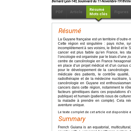
Bernard Lyon-143, boulevard du 11-Novembre-1918Vil
Résumé
PDF
Article
Figures
Mots clés
Résumé
La Guyane française est un territoire d’outre-
Cette région est singulière : pays riche, 
incomplètement à ses voisins, le Brésil et le
cancer est plus faible qu’en France, les st
l’oncologie est organisée par le biais d’une
jo
centre de cancérologie en France hexagonale,
en place d’un projet médical et d’un cursus
pour le développement de la cancérologie. 
médicale des patients, le contrôle qualité, 
radiothérapie et de la médecine nucléaire, la
cancérologie en Guyane est enthousiasmant en
cancers dans cette région, notamment le rôl
facteurs génétiques dans ces populations d’or
publique) et humain (patients issus de culture
la maladie à prendre en compte). Cela néce
aventure unique.
Le texte complet de cet article est disponible 
Summary
French Guiana is an equatorial, multicultural