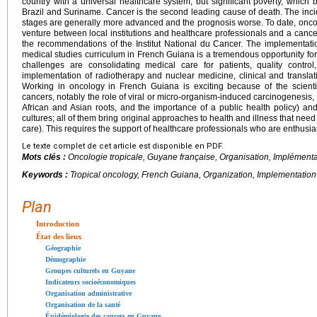
country with a universal healthcare system, but significant poverty, which b
Brazil and Suriname. Cancer is the second leading cause of death. The inci
stages are generally more advanced and the prognosis worse. To date, onco
venture between local institutions and healthcare professionals and a cancer
the recommendations of the Institut National du Cancer. The implementati
medical studies curriculum in French Guiana is a tremendous opportunity fo
challenges are consolidating medical care for patients, quality control
implementation of radiotherapy and nuclear medicine, clinical and transla
Working in oncology in French Guiana is exciting because of the scientific
cancers, notably the role of viral or micro-organism-induced carcinogenesis, 
African and Asian roots, and the importance of a public health policy) and
cultures; all of them bring original approaches to health and illness that need 
care). This requires the support of healthcare professionals who are enthusia
Le texte complet de cet article est disponible en PDF.
Mots clés :
Oncologie tropicale, Guyane française, Organisation, Implémenta
Keywords :
Tropical oncology, French Guiana, Organization, Implementation
Plan
Introduction
État des lieux
Géographie
Démographie
Groupes culturels en Guyane
Indicateurs socioéconomiques
Organisation administrative
Organisation de la santé
Épidémiologie des cancers en Guyane