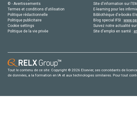
© - Avertissements
Site d'information sur l'E
Termes et conditions d'utilisation
E-learning pour les infirmi
Politique rédactionnelle
Bibliothèque d'e-books Els
Politique publicitaire
Blog special IFSI :
www.gen
Cookie settings
Suivez notre actualité sur
Politique de la vie privée
Site d'emploi en santé :
e
Tout le contenu de ce site: Copyright © 2026 Elsevier, ses concédants de licence e
de données, a la formation en IA et aux technologies similaires. Pour tout con