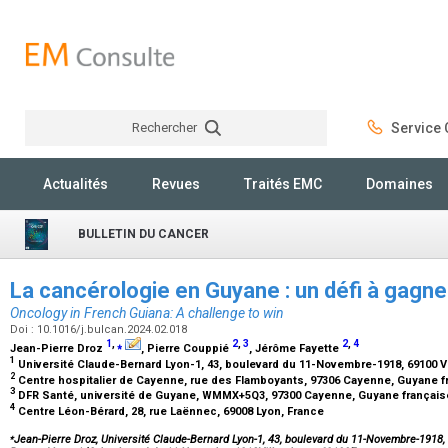
Rechercher
Service C
Rechercher
Actualités
Revues
Traités EMC
Domaines
BULLETIN DU CANCER
La cancérologie en Guyane : un défi à gagn
Oncology in French Guiana: A challenge to win
Doi : 10.1016/j.bulcan.2024.02.018
1
,
⁎
2
,
3
2
,
4
Jean-Pierre Droz
, Pierre Couppié
, Jérôme Fayette
1
Université Claude-Bernard Lyon-1, 43, boulevard du 11-Novembre-1918, 69100 V
2
Centre hospitalier de Cayenne, rue des Flamboyants, 97306 Cayenne, Guyane 
3
DFR Santé, université de Guyane, WMMX+5Q3, 97300 Cayenne, Guyane françai
4
Centre Léon-Bérard, 28, rue Laënnec, 69008 Lyon, France
⁎
Jean-Pierre Droz, Université Claude-Bernard Lyon-1, 43, boulevard du 11-Novembre-1918,