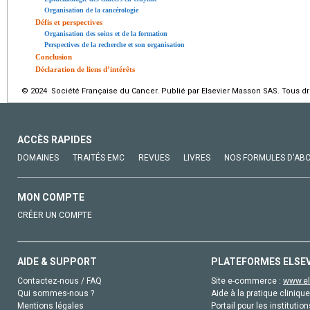
Organisation de la cancérologie
Défis et perspectives
Organisation des soins et de la formation
Perspectives de la recherche et son organisation
Conclusion
Déclaration de liens d’intérêts
© 2024 Société Française du Cancer. Publié par Elsevier Masson SAS. Tous dro
ACCÈS RAPIDES
DOMAINES
TRAITÉS EMC
REVUES
LIVRES
NOS FORMULES D'AB
MON COMPTE
CRÉER UN COMPTE
AIDE & SUPPORT
PLATEFORMES ELSE
Contactez-nous / FAQ
Site e-commerce :
www.el
Qui sommes-nous ?
Aide à la pratique clinique
Mentions légales
Portail pour les institution