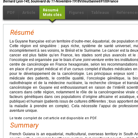
Bernard Lyon-143, boulevard du 11-Novembre-1918Villeurbanne69100France
Résumé
PDF
Article
Figures
Tableaux
Référence
Mots clés
Résumé
La Guyane française est un territoire d’outre-mer, équatorial, de population m
Cette région est singulière : pays riche, système de santé universel, m
incomplètement à ses voisins, le Brésil et le Suriname. Le cancer est la deu
cancer est plus faible qu’en France, les stades sont plus avancés et le 
l’oncologie est organisée par le biais d’une
joint-venture
entre les institutio
centre de cancérologie en France hexagonale, selon les recommandations de
en place d’un projet médical et d’un cursus complet d’études médicales e
pour le développement de la cancérologie. Les principaux enjeux sont : 
médicale des patients, le contrôle qualité, l’oncologie génétique, la bio
radiothérapie et de la médecine nucléaire, la recherche clinique et transla
cancérologie en Guyane est enthousiasmant en raison de l’intérêt scientifi
cancers dans cette région, notamment le rôle de la cancérogenèse virale 
facteurs génétiques dans ces populations d’origine africaine et asiatique, 
publique) et humain (patients issus de cultures différentes ; tous apportent d
la maladie à prendre en compte). Cela nécessite l’appui de professionn
aventure unique.
Le texte complet de cet article est disponible en PDF.
Summary
French Guiana is an equatorial, multicultural, overseas territory in South 