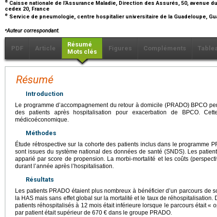
d
Caisse nationale de l’Assurance Maladie, Direction des Assurés, 50, avenue d
cedex 20, France
e
Service de pneumologie, centre hospitalier universitaire de la Guadeloupe, G
⁎
Auteur correspondant.
Résumé
PDF
Article
Figures
Compléments
Table
Mots clés
Résumé
Introduction
Le programme d’accompagnement du retour à domicile (PRADO) BPCO perme
des patients après hospitalisation pour exacerbation de BPCO. Cett
médicoéconomique.
Méthodes
Étude rétrospective sur la cohorte des patients inclus dans le programme
sont issues du système national des données de santé (SNDS). Les patien
apparié par score de propension. La morbi-mortalité et les coûts (perspec
durant l’année après l’hospitalisation.
Résultats
Les patients PRADO étaient plus nombreux à bénéficier d’un parcours de
la HAS mais sans effet global sur la mortalité et le taux de réhospitalisatio
patients réhospitalisés à 12 mois était inférieure lorsque le parcours était «
par patient était supérieur de 670 € dans le groupe PRADO.