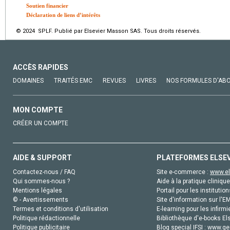
Soutien financier
Déclaration de liens d’intérêts
© 2024 SPLF. Publié par Elsevier Masson SAS. Tous droits réservés.
ACCÈS RAPIDES
DOMAINES
TRAITÉS EMC
REVUES
LIVRES
NOS FORMULES D'AB
MON COMPTE
CRÉER UN COMPTE
AIDE & SUPPORT
PLATEFORMES ELSE
Contactez-nous / FAQ
Site e-commerce :
www.el
Qui sommes-nous ?
Aide à la pratique clinique
Mentions légales
Portail pour les institution
© - Avertissements
Site d'information sur l'E
Termes et conditions d'utilisation
E-learning pour les infirmi
Politique rédactionnelle
Bibliothèque d'e-books Els
Politique publicitaire
Blog special IFSI :
www.gen