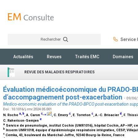
Rechercher
Service C
Rechercher
Actualités
Revues
Traités EMC
Domaines
REVUE DES MALADIES RESPIRATOIRES
Évaluation médicoéconomique du PRADO-
d’accompagnement post-exacerbation
- 09/06
Medico-economic evaluation of the PRADO-BPCO post-exacerbation sup
Doi : 10.1016/j.rmr.2024.05.001
a
,
b
c
,
⁎
c
c
d
N. Roche
, A. Caron
, C. Emery
, E. Torreton
, A.-C. Brisacier
, F. Thiss
e
C. Raherison-Semjen
a
Service de pneumologie, institut Cochin (UMR1016), hôpital Cochin, AP–HP, cent
b
Inserm UMR1018, équipe d’épidémiologie respiratoire intégrative, CESP, Villejui
c
Cemka, 43, boulevard du Maréchal-Joffre, 92340 Bourg-la-Reine, France