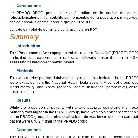
Conclusions
Le PRADO BPCO permet une amélioration de la qualité du parcour
réhospitalisations ni la mortalité sur l’ensemble de la population, mais ave
cas de parcours optimal dans le groupe PRADO.
Le texte complet de cet article est disponible en PDF.
Summary
Introduction
The “Programme d’Accompagnement du retour à Domicile” (PRADO) COPD
dedicated to organizing care pathways following hospitalization for C
assessing its medico-economic impact.
Methods
This was a retrospective database study of patients included in the P
were extracted from the National Health Data System. A control group was
Morbi-mortality and costs (national health insurance perspective) we
hospitalization.
Results
While the proportion of patients with a care pathway complying with re
Authority was higher in the PRADO group, there was no significant effect on 
In the PRADO group, the rehospitalization rate was lower when the care pa
patient were 670 € higher in the PRADO group.
Conclusions
The PRADO COPD improves quality of care but without decreasing rehos