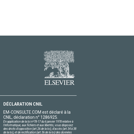
DÉCLARATION CNIL
EM-CONSULTE.COM est déclaré à la
CNIL, déclaration n° 1286925.
En application de la loi nº78-17 du 6 janvier 1978 relative à
l'informatique, aux fichiers et aux libertés, vous disposez
des droits d'opposition (art.26 de la loi), d'accès (art.34 à 38
de la loi), et de rectification (art.36 de la loi) des données