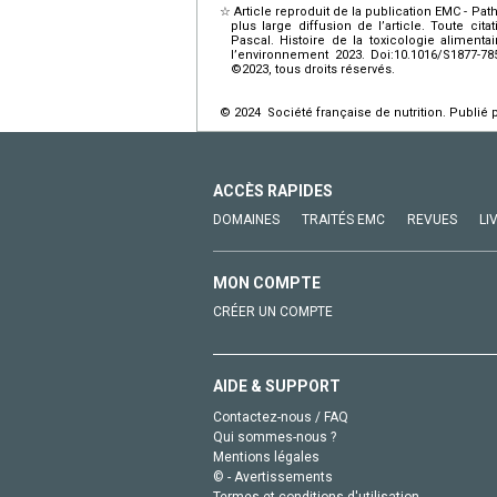
☆
Article reproduit de la publication EMC - Pa
plus large diffusion de l’article. Toute cit
Pascal. Histoire de la toxicologie alimenta
l’environnement 2023. Doi:10.1016/S1877-78
©2023, tous droits réservés.
© 2024 Société française de nutrition. Publié 
ACCÈS RAPIDES
DOMAINES
TRAITÉS EMC
REVUES
LI
MON COMPTE
CRÉER UN COMPTE
AIDE & SUPPORT
Contactez-nous / FAQ
Qui sommes-nous ?
Mentions légales
© - Avertissements
Termes et conditions d'utilisation