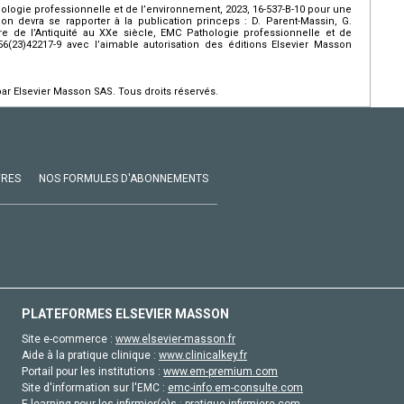
thologie professionnelle et de l’environnement, 2023, 16-537-B-10 pour une
ation devra se rapporter à la publication princeps : D. Parent-Massin, G.
ire de l’Antiquité au XXe siècle, EMC Pathologie professionnelle et de
56(23)42217-9 avec l’aimable autorisation des éditions Elsevier Masson
par Elsevier Masson SAS. Tous droits réservés.
VRES
NOS FORMULES D'ABONNEMENTS
PLATEFORMES ELSEVIER MASSON
Site e-commerce :
www.elsevier-masson.fr
Aide à la pratique clinique :
www.clinicalkey.fr
Portail pour les institutions :
www.em-premium.com
Site d'information sur l'EMC :
emc-info.em-consulte.com
E-learning pour les infirmier(e)s :
pratique-infirmiere.com