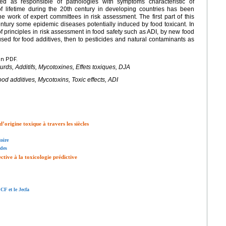
red as responsible of pathologies with symptoms characteristic of
of lifetime during the 20th century in developing countries has been
e work of expert committees in risk assessment. The first part of this
entury some epidemic diseases potentially induced by food toxicant. In
of principles in risk assessment in food safety such as ADI, by new food
used for food additives, then to pesticides and natural contaminants as
en PDF.
urds, Additifs, Mycotoxines, Effets toxiques, DJA
od additives, Mycotoxins, Toxic effects, ADI
origine toxique à travers les siècles
oire
ïdes
ective à la toxicologie prédictive
CF et le Jecfa