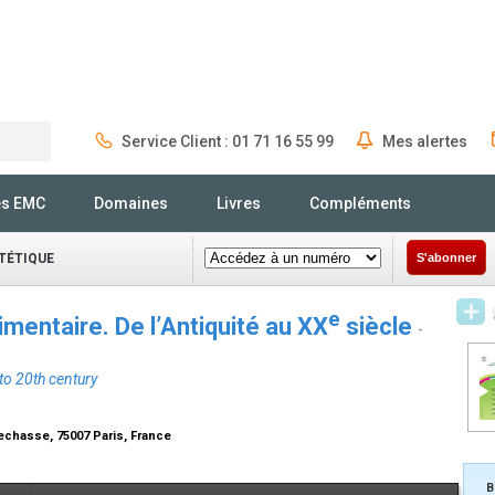
Service Client : 01 71 16 55 99
Mes alertes
Rechercher
és EMC
Domaines
Livres
Compléments
ÉTÉTIQUE
S'abonner
e
limentaire. De l’Antiquité au XX
siècle
-
to 20th century
lechasse, 75007 Paris, France
B