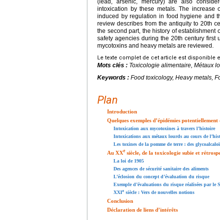
(lead, arsenic, mercury) are also conside
intoxication by these metals. The increase 
induced by regulation in food hygiene and th
review describes from the antiquity to 20th c
the second part, the history of establishment 
safety agencies during the 20th century first 
mycotoxins and heavy metals are reviewed.
Le texte complet de cet article est disponible 
Mots clés :
Toxicologie alimentaire, Métaux lo
Keywords :
Food toxicology, Heavy metals, Fo
Plan
Introduction
Quelques exemples d’épidémies potentiellement d’
Intoxication aux mycotoxines à travers l’histoire
Intoxications aux métaux lourds au cours de l’hist
Les toxines de la pomme de terre : des glycoalcalo
e
Au XX
siècle, de la toxicologie subie et rétrosp
La loi de 1905
Des agences de sécurité sanitaire des aliments
L’éclosion du concept d’évaluation du risque
Exemple d’évaluations du risque réalisées par le S
e
XXI
siècle : Vers de nouvelles notions
Conclusion
Déclaration de liens d’intérêts