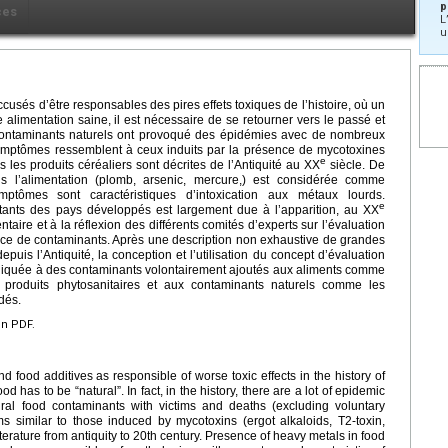
p
ces
L
u
accusés d’être responsables des pires effets toxiques de l’histoire, où un
 alimentation saine, il est nécessaire de se retourner vers le passé et
 contaminants naturels ont provoqué des épidémies avec de nombreux
symptômes ressemblent à ceux induits par la présence de mycotoxines
e
 les produits céréaliers sont décrites de l’Antiquité au XX
siècle. De
l’alimentation (plomb, arsenic, mercure,) est considérée comme
ptômes sont caractéristiques d’intoxication aux métaux lourds.
e
tants des pays développés est largement due à l’apparition, au XX
taire et à la réflexion des différents comités d’experts sur l’évaluation
ce de contaminants. Après une description non exhaustive de grandes
puis l’Antiquité, la conception et l’utilisation du concept d’évaluation
liquée à des contaminants volontairement ajoutés aux aliments comme
x produits phytosanitaires et aux contaminants naturels comme les
dés.
en PDF.
nd food additives as responsible of worse toxic effects in the history of
od has to be “natural”. In fact, in the history, there are a lot of epidemic
al food contaminants with victims and deaths (excluding voluntary
 similar to those induced by mycotoxins (ergot alkaloids, T2-toxin,
terature from antiquity to 20th century. Presence of heavy metals in food