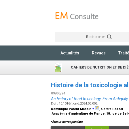
Rechercher
Actualités
Revues
Trait
CAHIERS DE NUTRITION ET DE DI
Histoire de la toxicologie a
09/06/24
An history of food toxicology: From Antiquity 
Doi : 10.1016/j.cnd.2024.03.002
⁎
Dominique Parent Massin
, Gérard Pascal
Académie d’agriculture de France, 18, rue de Bel
⁎
Auteur correspondant.