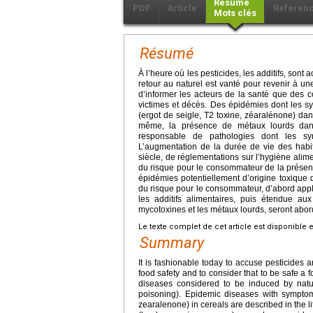
Résumé
PDF
Article
Référen
Mots clés
Résumé
À l’heure où les pesticides, les additifs, sont 
retour au naturel est vanté pour revenir à une
d’informer les acteurs de la santé que des
victimes et décès. Des épidémies dont les 
(ergot de seigle, T2 toxine, zéaralénone) dans
même, la présence de métaux lourds dans 
responsable de pathologies dont les sym
L’augmentation de la durée de vie des habi
siècle, de réglementations sur l’hygiène alimen
du risque pour le consommateur de la présen
épidémies potentiellement d’origine toxique de
du risque pour le consommateur, d’abord app
les additifs alimentaires, puis étendue au
mycotoxines et les métaux lourds, seront abor
Le texte complet de cet article est disponible 
Summary
It is fashionable today to accuse pesticides a
food safety and to consider that to be safe a fo
diseases considered to be induced by natur
poisoning). Epidemic diseases with symptoms
zearalenone) in cereals are described in the li