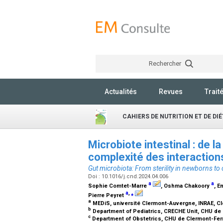
Rechercher
Actualités
Revues
Trait
CAHIERS DE NUTRITION ET DE DI
Microbiote intestinal : de l
complexité des interaction
Gut microbiota: From sterility in newborns to 
Doi : 10.1016/j.cnd.2024.04.006
a
a
Sophie Comtet-Marre
, Oshma Chakoory
, 
a
,
⁎
Pierre Peyret
a
MEDiS, université Clermont-Auvergne, INRAE, C
b
Department of Pediatrics, CRECHE Unit, CHU de 
c
Department of Obstetrics, CHU de Clermont-Fer