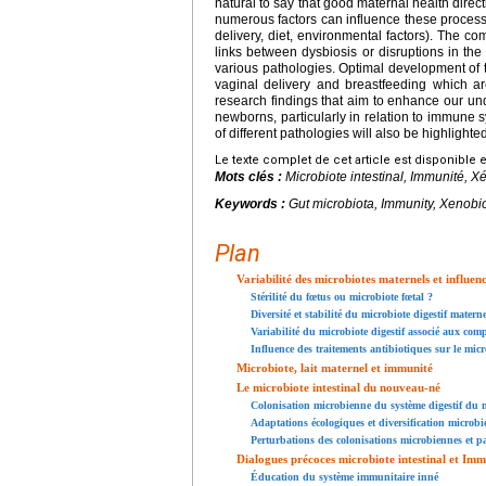
natural to say that good maternal health direc
numerous factors can influence these processes
delivery, diet, environmental factors). The co
links between dysbiosis or disruptions in th
various pathologies. Optimal development of t
vaginal delivery and breastfeeding which ar
research findings that aim to enhance our un
newborns, particularly in relation to immune s
of different pathologies will also be highlighted
Le texte complet de cet article est disponible 
Mots clés :
Microbiote intestinal, Immunité, Xé
Keywords :
Gut microbiota, Immunity, Xenobioti
Plan
Variabilité des microbiotes maternels et influen
Stérilité du fœtus ou microbiote fœtal ?
Diversité et stabilité du microbiote digestif materne
Variabilité du microbiote digestif associé aux comp
Influence des traitements antibiotiques sur le micr
Microbiote, lait maternel et immunité
Le microbiote intestinal du nouveau-né
Colonisation microbienne du système digestif du
Adaptations écologiques et diversification microb
Perturbations des colonisations microbiennes et p
Dialogues précoces microbiote intestinal et Imm
Éducation du système immunitaire inné