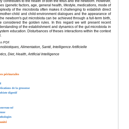
tly contributes to the health of both the fetus and the newborn. However,
 (genetic factors, age, general health, lifestyle, medications, mode of
mplexity of the microbiota often makes it challenging to establish direct
e mother-child and child-environment dialogues and the appearance of
he newborn's gut microbiota can be achieved through a full-term birth,
e considered the golden rules. In this regard we will present recent
derstanding of the establishment and dynamics of the gut microbiota in
ystem education. Disturbances of theses interactions within the context
.
en PDF.
nobiotiques, Alimentation, Santé, Intelligence Artificielle
cs, Diet, Health, Artificial Intelligence
ces périnatales
l
lications de la grossesse
obiote digestif
 nouveau-né
ienne
athologies
unité