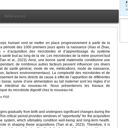
p
L
u
Références
corps humain vont se mettre en place progressivement à partir de la
a période des 1000 premiers jours après la naissance (Xiao et Zhao,
és » d’acquisition des microbiotes et d’apprentissage du système
la santé tout au long de la vie. Les microbiotes de la mère pourront tout
(Tian et al., 2023). Ainsi, une bonne santé maternelle conditionne une
endant, de nombreux autres facteurs peuvent influencer ces divers
état de santé général, mode de vie, médications, mode de naissance,
on, facteurs environnementaux). La complexité des microbiotes et de
lissement de liens directs de cause à effet de l’apparition de différentes
basse, suivie d’une alimentation au lait maternel sont les règles d’or
te intestinal du nouveau-né. Nous présenterons les travaux de
que du microbiote digestif chez le nouveau-né.
en PDF.
gins gradually from birth and undergoes significant changes during the
This critical period provides windows of “opportunity” for the acquisition
e system, which ultimately condition well-being and long-term health.
ole in shaping these acquisitions (Tian et al., 2023). Therefore, it is