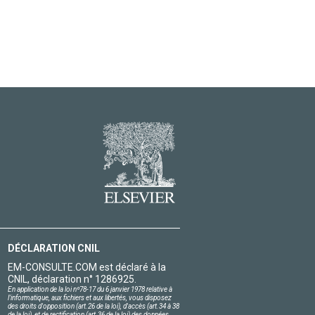
DÉCLARATION CNIL
EM-CONSULTE.COM est déclaré à la
CNIL, déclaration n° 1286925.
En application de la loi nº78-17 du 6 janvier 1978 relative à
l'informatique, aux fichiers et aux libertés, vous disposez
des droits d'opposition (art.26 de la loi), d'accès (art.34 à 38
de la loi), et de rectification (art.36 de la loi) des données