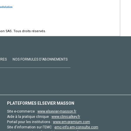
modulation
on SAS. Tous droits réservés.
VRES
NOS FORMULES D'ABONNEMENTS
PLATEFORMES ELSEVIER MASSON
Site e-commerce :
www.elsevier-masson.fr
Aide à la pratique clinique :
www.clinicalkey.fr
Portail pour les institutions :
www.em-premium.com
Site d'information sur l'EMC :
emc-info.em-consulte.com