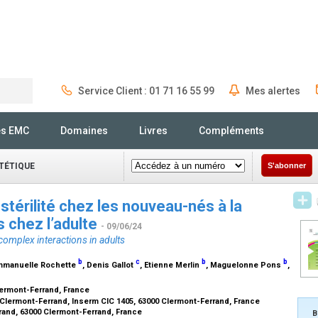
Service Client : 01 71 16 55 99
Mes alertes
Rechercher
és EMC
Domaines
Livres
Compléments
ÉTÉTIQUE
S'abonner
a stérilité chez les nouveau-nés à la
s chez l’adulte
- 09/06/24
complex interactions in adults
b
c
b
b
Emmanuelle Rochette
, Denis Gallot
, Etienne Merlin
, Maguelonne Pons
,
lermont-Ferrand, France
Clermont-Ferrand, Inserm CIC 1405, 63000 Clermont-Ferrand, France
rand, 63000 Clermont-Ferrand, France
B