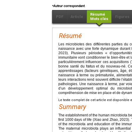
⁎
Auteur correspondant.
Résumé
PDF
Article
Figures
Mots clés
Résumé
Les microbiotes des différentes parties du 
naissance avec une forte dynamique durant l
2023). Plusieurs périodes « d’opportunit
immunitaire vont conditionner le bien-être et 
particulièrement influencer ces acquisitions 
bonne santé du fœtus et du nouveau-né. Cep
apprentissages (facteurs génétiques, âge, 
naissance à terme ou prématurée, alimentati
leurs interactions rend souvent difficile l’étab
pathologies. Une naissance à terme, par voie 
d’un développement optimal du microbio
compréhension de mise en place et de dynami
Le texte complet de cet article est disponible 
Summary
The establishment of the human microbiota be
first 1000 days of life (Xiao and Zhao, 2023). 
of the microbiota and education of the immun
The maternal microbiota plays an influential r