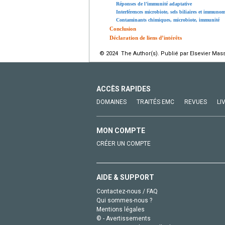
Réponses de l’immunité adaptative
Interférences microbiote, sels biliaires et immuno
Contaminants chimiques, microbiote, immunité
Conclusion
Déclaration de liens d’intérêts
© 2024 The Author(s). Publié par Elsevier Mass
ACCÈS RAPIDES
DOMAINES
TRAITÉS EMC
REVUES
LI
MON COMPTE
CRÉER UN COMPTE
AIDE & SUPPORT
Contactez-nous / FAQ
Qui sommes-nous ?
Mentions légales
© - Avertissements