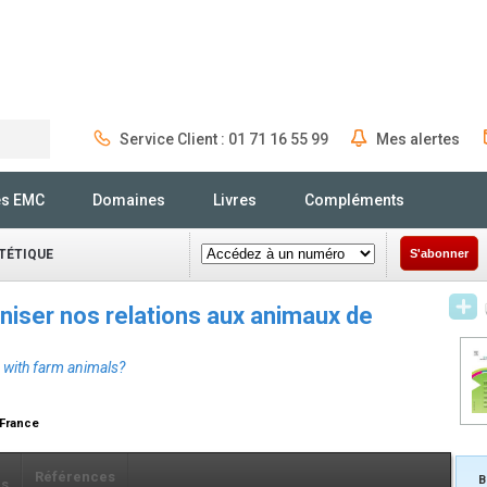
Service Client : 01 71 16 55 99
Mes alertes
Rechercher
és EMC
Domaines
Livres
Compléments
ÉTÉTIQUE
S'abonner
niser nos relations aux animaux de
 with farm animals?
, France
Références
B
ls