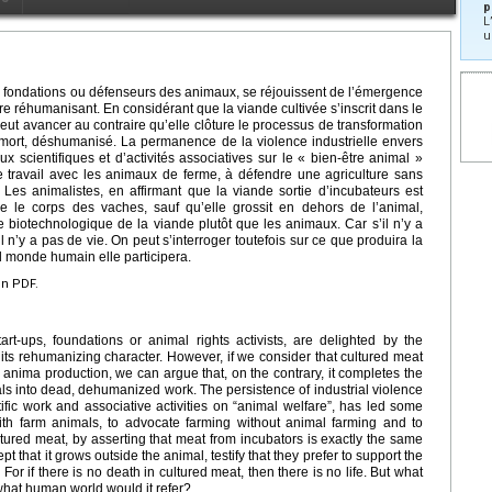
p
L
u
p, fondations ou défenseurs des animaux, se réjouissent de l’émergence
ère réhumanisant. En considérant que la viande cultivée s’inscrit dans le
n peut avancer au contraire qu’elle clôture le processus de transformation
l mort, déshumanisé. La permanence de la violence industrielle envers
x scientifiques et d’activités associatives sur le « bien-être animal »
de travail avec les animaux de ferme, à défendre une agriculture sans
e. Les animalistes, en affirmant que la viande sortie d’incubateurs est
 le corps des vaches, sauf qu’elle grossit en dehors de l’animal,
ie biotechnologique de la viande plutôt que les animaux. Car s’il n’y a
l n’y a pas de vie. On peut s’interroger toutefois sur ce que produira la
el monde humain elle participera.
en PDF.
rt-ups, foundations or animal rights activists, are delighted by the
ts rehumanizing character. However, if we consider that cultured meat
ial anima production, we can argue that, on the contrary, it completes the
als into dead, dehumanized work. The persistence of industrial violence
tific work and associative activities on “animal welfare”, has led some
with farm animals, to advocate farming without animal farming and to
ltured meat, by asserting that meat from incubators is exactly the same
 that it grows outside the animal, testify that they prefer to support the
For if there is no death in cultured meat, then there is no life. But what
what human world would it refer?