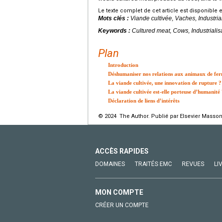
Le texte complet de cet article est disponible 
Mots clés :
Viande cultivée, Vaches, Industria
Keywords :
Cultured meat, Cows, Industrialis
Plan
Introduction
Déshumaniser nos relations aux animaux de fe
La viande cultivée, une innovation de rupture ?
La viande cultivée est-elle porteuse d’humanité
Déclaration de liens d’intérêts
© 2024 The Author. Publié par Elsevier Masson
ACCÈS RAPIDES
DOMAINES
TRAITÉS EMC
REVUES
LI
MON COMPTE
CRÉER UN COMPTE