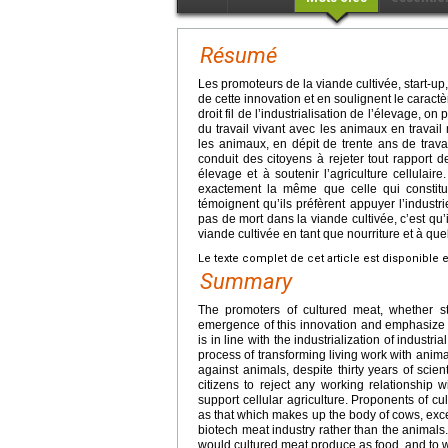
Résumé
Les promoteurs de la viande cultivée, start-u
de cette innovation et en soulignent le caract
droit fil de l’industrialisation de l’élevage, o
du travail vivant avec les animaux en travai
les animaux, en dépit de trente ans de travau
conduit des citoyens à rejeter tout rapport 
élevage et à soutenir l’agriculture cellulair
exactement la même que celle qui constitue
témoignent qu’ils préfèrent appuyer l’industr
pas de mort dans la viande cultivée, c’est qu’i
viande cultivée en tant que nourriture et à qu
Le texte complet de cet article est disponible 
Summary
The promoters of cultured meat, whether sta
emergence of this innovation and emphasize i
is in line with the industrialization of industr
process of transforming living work with anim
against animals, despite thirty years of scien
citizens to reject any working relationship 
support cellular agriculture. Proponents of cu
as that which makes up the body of cows, except
biotech meat industry rather than the animals. 
would cultured meat produce as food, and to 