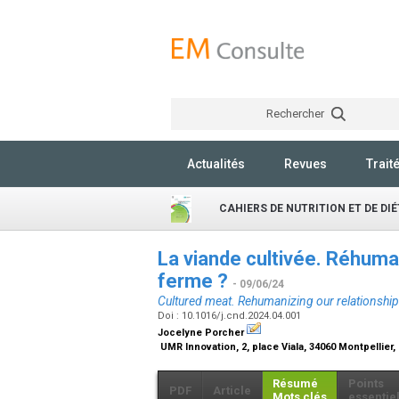
Rechercher
Actualités
Revues
Trait
CAHIERS DE NUTRITION ET DE DI
La viande cultivée. Réhuma
ferme ?
- 09/06/24
Cultured meat. Rehumanizing our relationship
Doi : 10.1016/j.cnd.2024.04.001
Jocelyne Porcher
UMR Innovation, 2, place Viala, 34060 Montpellier
Résumé
Points
PDF
Article
Mots clés
essentie