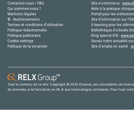
Contactez-nous / FAQ
Site e-commerce :
www.el
Qui sommes-nous ?
Aide à la pratique clinique
Mentions légales
Portail pour les institution
© - Avertissements
Site d'information sur l'E
Termes et conditions d'utilisation
E-learning pour les infirmi
Politique rédactionnelle
Bibliothèque d'e-books Els
Politique publicitaire
Blog special IFSI :
www.gen
Cookie settings
Suivez notre actualité sur
Politique de la vie privée
Site d'emploi en santé :
e
Tout le contenu de ce site: Copyright © 2026 Elsevier, ses concédants de licence e
de données, a la formation en IA et aux technologies similaires. Pour tout con