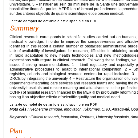
universitaire. 5 – Instituer au sein du ministère de la Santé une gouvern
hospitalière financée par les MERRI en réformant profondément la procédur
sur des critères objectifs de qualité scientifique et de besoin médical.
Le texte complet de cet article est disponible en PDF.
Summary
Clinical research corresponds to scientific studies carried out on humans,
medical knowledge. In order to improve the competitiveness and attractiv
identified in this report a certain number of obstacles: administrative burd
lack of availability of investigators for research, difficulties in obtaining acad
in rapid adaptation to new health technologies and new methodologies, i
expectations with regard to clinical research. Following these findings, we 
issued 5 strong recommendations: 1 – Limit regulatory and especially po
administrative procedures to adapt to international competition. 2 – Str
registries, cohorts and biological resource centers for rapid inclusion.
DRCIs by integrating the university. 4 – Restructure the organization of unive
departments integrating care services and research teams and having the me
university hospitals and restore meaning and attractiveness to the professio
COHR) of hospital research financed by the MERRI by profoundly reforming t
basing it on objective criteria of scientific quality and medical need.
Le texte complet de cet article est disponible en PDF.
Mots clés :
Recherche clinique, Innovation, Réformes, CHU, Attractivité, G
Keywords :
Clinical research, Innovation, Reforms, University hospitals, At
Plan