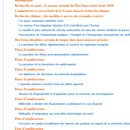
Introduction
Recherche en santé ; le sursaut attendu du Plan Innovation Santé 2030
Compétitivité et attractivité de la France dans la recherche clinique
Recherche clinique : des modèles à succès, des exemples à suivre
Les plans nationaux maladies rares
Les centres d’investigation clinique (CIC) labellisés par l’Inserm
Le modèle le plus attractif du côté des industriels est celui des centres labellisés de phas
Structuration de l’hématologie maligne : l’exemple de l’Intergroupe francophone du my
Des freins identifiés, certains de longue date mais toujours présents
La question des délais réglementaires et l’arrivée du règlement européen
Pistes d’amélioration
La question des délais post-autorisations réglementaires
Pistes d’amélioration
La question de la fourniture des médicaments
Pistes d’amélioration
Les faiblesses des directions de recherche hospitalières
Pistes d’amélioration
Capacités réduites à inclure dans les délais impartis
Pistes d’amélioration
Absence de disponibilité et d’appétence pour la recherche des investigateurs
Pistes d’amélioration
Difficultés à obtenir des financements académiques et à en disposer
Pistes d’amélioration
Difficultés d’adaptation aux nouvelles technologies de santé
Piste d’amélioration
Une prise en compte insuffisante des attentes des patients au regard de la recherche clini
Piste d’amélioration