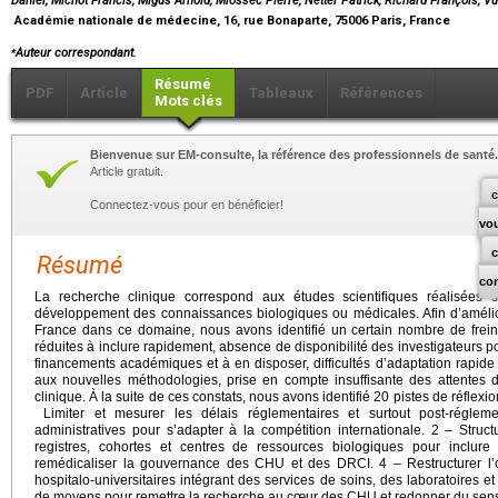
Daniel, Michot Francis, Migus Arnold, Miossec Pierre, Netter Patrick, Richard François, V
Académie nationale de médecine, 16, rue Bonaparte, 75006 Paris, France
⁎
Auteur correspondant.
Résumé
PDF
Article
Tableaux
Références
Mots clés
Bienvenue sur EM-consulte, la référence des professionnels de santé.
Article gratuit.
c
Connectez-vous pour en bénéficier!
vo
Résumé
co
La recherche clinique correspond aux études scientifiques réalisée
développement des connaissances biologiques ou médicales. Afin d’améliorer 
France dans ce domaine, nous avons identifié un certain nombre de freins
réduites à inclure rapidement, absence de disponibilité des investigateurs pou
financements académiques et à en disposer, difficultés d’adaptation rapide
aux nouvelles méthodologies, prise en compte insuffisante des attentes 
clinique. À la suite de ces constats, nous avons identifié 20 pistes de réflex
Limiter et mesurer les délais réglementaires et surtout post-régleme
administratives pour s’adapter à la compétition internationale. 2 – Struct
registres, cohortes et centres de ressources biologiques pour inclure 
remédicaliser la gouvernance des CHU et des DRCI. 4 – Restructurer l
hospitalo-universitaires intégrant des services de soins, des laboratoires 
de moyens pour remettre la recherche au cœur des CHU et redonner du sens et 