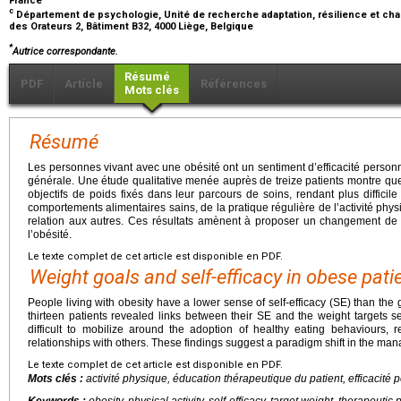
France
c
Département de psychologie, Unité de recherche adaptation, résilience et cha
des Orateurs 2, Bâtiment B32, 4000 Liège, Belgique
*
Autrice correspondante.
Résumé
PDF
Article
Références
Mots clés
Résumé
Les personnes vivant avec une obésité ont un sentiment d’efficacité personn
générale. Une étude qualitative menée auprès de treize patients montre que 
objectifs de poids fixés dans leur parcours de soins, rendant plus difficile
comportements alimentaires sains, de la pratique régulière de l’activité phys
relation aux autres. Ces résultats amènent à proposer un changement de
l’obésité.
Le texte complet de cet article est disponible en PDF.
Weight goals and self-efficacy in obese pati
People living with obesity have a lower sense of self-efficacy (SE) than the g
thirteen patients revealed links between their SE and the weight targets s
difficult to mobilize around the adoption of healthy eating behaviours, re
relationships with others. These findings suggest a paradigm shift in the man
Le texte complet de cet article est disponible en PDF.
Mots clés :
activité physique, éducation thérapeutique du patient, efficacité p