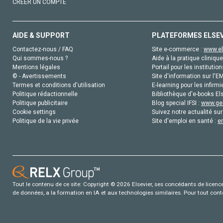
CRÉER UN COMPTE
AIDE & SUPPORT
PLATEFORMES ELSE
Contactez-nous / FAQ
Site e-commerce :
www.el
Qui sommes-nous ?
Aide à la pratique clinique
Mentions légales
Portail pour les institution
© - Avertissements
Site d'information sur l'E
Termes et conditions d'utilisation
E-learning pour les infirmi
Politique rédactionnelle
Bibliothèque d'e-books Els
Politique publicitaire
Blog special IFSI :
www.gen
Cookie settings
Suivez notre actualité sur
Politique de la vie privée
Site d'emploi en santé :
e
Tout le contenu de ce site: Copyright © 2026 Elsevier, ses concédants de licence e
de données, a la formation en IA et aux technologies similaires. Pour tout con