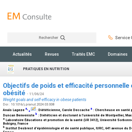
Rechercher
Service C
Rechercher
Actualités
Revues
Traités EMC
Domaines
PRATIQUES EN NUTRITION
Objectifs de poids et efficacité personnelle
obésité
- 11/06/24
Weight goals and self-efficacy in obese patients
Doi : 10.1016/j.pranut.2024.03.008
a
,
a
Anaïs Lageze
⁎
:
Diététicienne
, Carole Deccache
:
Chercheuse en santé p
b
Duncan Benveniste
:
Diététicien et doctorant à l’université de Montpellier
, Ma
a
Laboratoire Éducations et promotion de la santé (UR 3412), Université Sorbonn
Bobigny, France
b
Institut Desbrest d’épidémiologie et de santé publique, IURC, 641 avenue du D