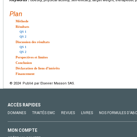
Keywords :
obesity, physical activity, self-efficacy, target weight, therapeutic
Plan
Méthode
Résultats
QS 1
QS 2
Discussion des résultats
QS 1
QS 2
Perspectives et limites
Conclusion
Déclaration de liens d’intérêts
Financement
© 2024 Publié par Elsevier Masson SAS.
ACCÈS RAPIDES
DOMAINES
TRAITÉS EMC
REVUES
LIVRES
NOS FORMULES D'AB
MON COMPTE