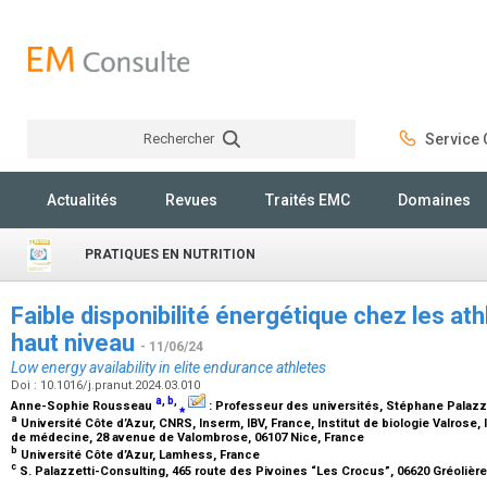
Rechercher
Service C
Rechercher
Actualités
Revues
Traités EMC
Domaines
PRATIQUES EN NUTRITION
Faible disponibilité énergétique chez les at
haut niveau
- 11/06/24
Low energy availability in elite endurance athletes
Doi : 10.1016/j.pranut.2024.03.010
a
,
b
,
Anne-Sophie Rousseau
⁎
:
Professeur des universités
, Stéphane Palazz
a
Université Côte d’Azur, CNRS, Inserm, IBV, France, Institut de biologie Valros
de médecine, 28 avenue de Valombrose, 06107 Nice, France
b
Université Côte d’Azur, Lamhess, France
c
S. Palazzetti-Consulting, 465 route des Pivoines “Les Crocus”, 06620 Gréolièr