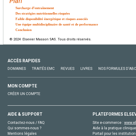
Plan
Surcharge d’entraînement
Des stratégies nutritionnelles risquées
Faible disponibilité énergétique et risques associés
Une équipe multidisciplinaire de santé et de performance
Conclusion
© 2024 Elsevier Masson SAS. Tous droits réservés.
ACCÈS RAPIDES
DOMAINES
TRAITÉS EMC
REVUES
LIVRES
NOS FORMULES D'AB
MON COMPTE
CRÉER UN COMPTE
AIDE & SUPPORT
PLATEFORMES ELSE
Contactez-nous / FAQ
Site e-commerce :
www.el
Qui sommes-nous ?
Aide à la pratique clinique
Mentions légales
Portail pour les institution