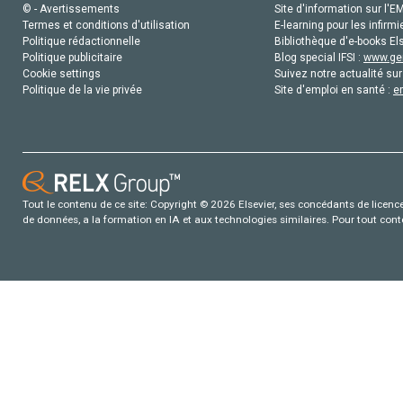
© - Avertissements
Site d'information sur l'E
Termes et conditions d'utilisation
E-learning pour les infirmi
Politique rédactionnelle
Bibliothèque d'e-books Els
Politique publicitaire
Blog special IFSI :
www.gen
Cookie settings
Suivez notre actualité sur
Politique de la vie privée
Site d'emploi en santé :
e
Tout le contenu de ce site: Copyright © 2026 Elsevier, ses concédants de licence e
de données, a la formation en IA et aux technologies similaires. Pour tout con