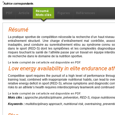
*
Autrice correspondante.
Résumé
PDF
Article
Figures
Références
Mots clés
Résumé
La pratique sportive de compétition nécessite la recherche d’un haut niveau
entraînement structuré. Une charge d’entraînement mal contrôlée, assoc
inadaptés, peut conduire au surentraînement et/ou au syndrome connu sous
dans le sport (RED-S) dont les symptômes et les complexités diagnostique
risques touchant la santé de l’athlète passe par un travail en équipe interdis
de recherche dans le domaine de la nutrition sportive.
Le texte complet de cet article est disponible en PDF.
Low energy availability in elite endurance at
Competitive sport requires the pursuit of a high level of performance through
training load, combined with inappropriate nutritional habits, can lead to o
relative energy deficit in sport (RED-S), whose symptoms and diagnostic comp
risks to an athlete’s health requires interdisciplinary teamwork and continued r
Le texte complet de cet article est disponible en PDF.
Mots clés :
approche pluridisciplinaire, prévention, RED-S, risque nutritionne
Keywords :
multidisciplinary approach, nutritional risk, overtraining, prevent