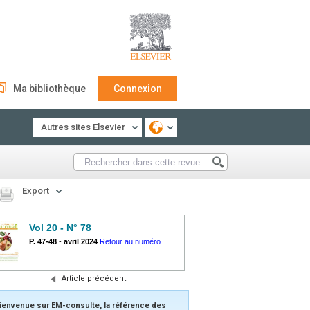
Ma bibliothèque
Connexion
Autres sites Elsevier
Export
Vol 20 - N° 78
P. 47-48
-
avril 2024
Retour au numéro
Article précédent
ienvenue sur EM-consulte, la référence des