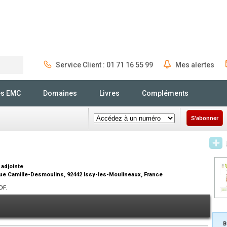
Service Client : 01 71 16 55 99
Mes alertes
Rechercher
és EMC
Domaines
Livres
Compléments
S'abonner
 adjointe
 rue Camille-Desmoulins, 92442 Issy-les-Moulineaux, France
DF.
B