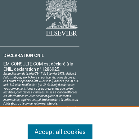
DÉCLARATION CNIL
EM-CONSULTE.COM est déclaré à la
CNIL, déclaration n° 1286925.
En application de la loi nº78-17 du 6 janvier 1978 relative à
l'informatique, aux fichiers et aux libertés, vous disposez
des droits d'opposition (art.26 de la loi), d'accès (art.34 à 38
de la loi), et de rectification (art.36 de la loi) des données
vous concernant. Ainsi, vous pouvez exiger que soient
rectifiées, complétées, clarifiées, mises à jour ou effacées
les informations vous concernant qui sont inexactes,
incomplètes, équivoques, périmées ou dont la collecte ou
l'utilisation ou la conservation est interdite.
Les informations personnelles concernant les visiteurs de
notre site, y compris leur identité, sont confidentielles.
Le responsable du site s'engage sur l'honneur à respecter
les conditions légales de confidentialité applicables en
France et à ne pas divulguer ces informations à des tiers.
Accept all cookies