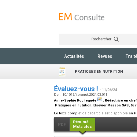
Rechercher
Actualités
Revues
Trait
PRATIQUES EN NUTRITION
Évaluez-vous !
- 11/06/24
Doi : 10.1016/j.pranut.2024.03.011
Anne-Sophie Rochegude
:
Rédactrice en chef
Pratiques en nutrition, Elsevier Masson SAS, 65
Le texte complet de cet article est disponible en P
Résumé
PDF
Mots clés