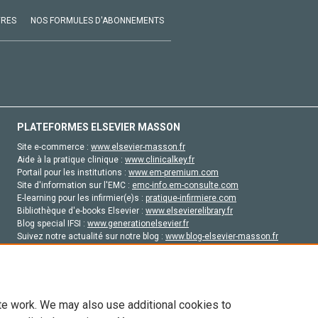
VRES
NOS FORMULES D'ABONNEMENTS
PLATEFORMES ELSEVIER MASSON
Site e-commerce :
www.elsevier-masson.fr
Aide à la pratique clinique :
www.clinicalkey.fr
Portail pour les institutions :
www.em-premium.com
Site d'information sur l'EMC :
emc-info.em-consulte.com
E-learning pour les infirmier(e)s :
pratique-infirmiere.com
Bibliothèque d'e-books Elsevier :
www.elsevierelibrary.fr
Blog special IFSI :
www.generationelsevier.fr
Suivez notre actualité sur notre blog :
www.blog-elsevier-masson.fr
Site d'emploi en santé :
emploisante.com
te work. We may also use additional cookies to