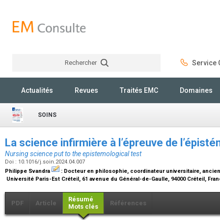
Rechercher
Service C
Rechercher
Actualités
Revues
Traités EMC
Domaines
SOINS
La science infirmière à l’épreuve de l’épist
Nursing science put to the epistemological test
Doi : 10.1016/j.soin.2024.04.007
Philippe Svandra
:
Docteur en philosophie, coordinateur universitaire, ancie
Université Paris-Est Créteil, 61 avenue du Général-de-Gaulle, 94000 Créteil, Fra
Résumé
PDF
Article
Références
Mots clés