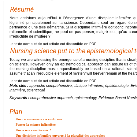
Résumé
Nous assistons aujourd’hui à l’émergence d’une discipline infirmière 
légitimité principalement sur la science. Cependant, seul un regard épi
pertinence d’une telle démarche. Si la discipline infirmière doit donc inco
rationnelle et scientifique, ne peut-on pas penser, malgré tout, qu’au c
irréductible de mystère ?
Le texte complet de cet article est disponible en PDF.
Nursing science put to the epistemological t
Today, we are witnessing the emergence of a nursing discipline that is clearly
on science. However, only an epistemological approach can assure us of t
the nursing discipline must unquestionably be based on a rational, scien
assume that an irreducible element of mystery will forever remain at the heart
Le texte complet de cet article est disponible en PDF.
Mots clés :
approche compréhensive, clinique infirmière, épistémologie, Ev
infirmière, scientificité
Keywords :
comprehensive approach, epistemology, Evidence-Based Nursing, 
Plan
Une reconnaissance à confirmer
Penser la science infirmière
Une science en devenir ?
Une discipline infirmière ouverte à la pluralité des approches