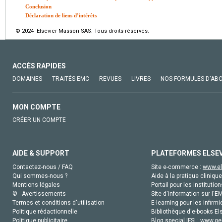
Conclusion
Déclaration de liens d’intérêts
© 2024 Elsevier Masson SAS. Tous droits réservés.
ACCÈS RAPIDES
DOMAINES
TRAITÉS EMC
REVUES
LIVRES
NOS FORMULES D'AB
MON COMPTE
CRÉER UN COMPTE
AIDE & SUPPORT
PLATEFORMES ELSE
Contactez-nous / FAQ
Site e-commerce :
www.el
Qui sommes-nous ?
Aide à la pratique clinique
Mentions légales
Portail pour les institution
© - Avertissements
Site d'information sur l'E
Termes et conditions d'utilisation
E-learning pour les infirmi
Politique rédactionnelle
Bibliothèque d'e-books Els
Politique publicitaire
Blog special IFSI :
www.gen