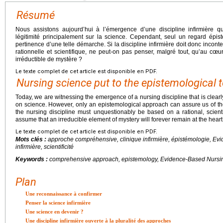
Résumé
Nous assistons aujourd’hui à l’émergence d’une discipline infirmière 
légitimité principalement sur la science. Cependant, seul un regard épi
pertinence d’une telle démarche. Si la discipline infirmière doit donc inco
rationnelle et scientifique, ne peut-on pas penser, malgré tout, qu’au c
irréductible de mystère ?
Le texte complet de cet article est disponible en PDF.
Nursing science put to the epistemological t
Today, we are witnessing the emergence of a nursing discipline that is clearly
on science. However, only an epistemological approach can assure us of t
the nursing discipline must unquestionably be based on a rational, scien
assume that an irreducible element of mystery will forever remain at the heart
Le texte complet de cet article est disponible en PDF.
Mots clés :
approche compréhensive, clinique infirmière, épistémologie, Ev
infirmière, scientificité
Keywords :
comprehensive approach, epistemology, Evidence-Based Nursing, 
Plan
Une reconnaissance à confirmer
Penser la science infirmière
Une science en devenir ?
Une discipline infirmière ouverte à la pluralité des approches