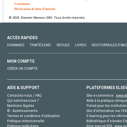
Conclusion
Déclaration de liens d’intérêts
© 2024 Elsevier Masson SAS. Tous droits réservés.
ACCÈS RAPIDES
DOMAINES
TRAITÉS EMC
REVUES
LIVRES
NOS FORMULES D'AB
MON COMPTE
CRÉER UN COMPTE
AIDE & SUPPORT
PLATEFORMES ELSE
Contactez-nous / FAQ
Site e-commerce :
www.el
Qui sommes-nous ?
Aide à la pratique clinique
Mentions légales
Portail pour les institution
© - Avertissements
Site d'information sur l'E
Termes et conditions d'utilisation
E-learning pour les infirmi
Politique rédactionnelle
Bibliothèque d'e-books Els
Politique publicitaire
Blog special IFSI :
www.gen