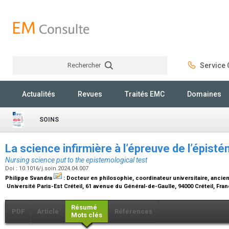
Rechercher
Service C
Rechercher
Actualités
Revues
Traités EMC
Domaines
SOINS
La science infirmière à l’épreuve de l’épist
Nursing science put to the epistemological test
Doi : 10.1016/j.soin.2024.04.007
Philippe Svandra
:
Docteur en philosophie, coordinateur universitaire, ancie
Université Paris-Est Créteil, 61 avenue du Général-de-Gaulle, 94000 Créteil, Fra
Résumé
PDF
Article
Références
Mots clés