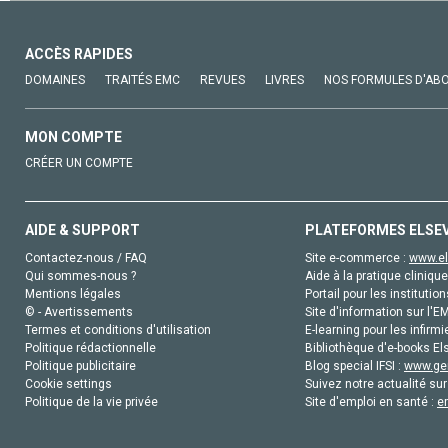
ACCÈS RAPIDES
DOMAINES
TRAITÉS EMC
REVUES
LIVRES
NOS FORMULES D'AB
MON COMPTE
CRÉER UN COMPTE
AIDE & SUPPORT
PLATEFORMES ELSE
Contactez-nous / FAQ
Site e-commerce :
www.el
Qui sommes-nous ?
Aide à la pratique clinique
Mentions légales
Portail pour les institution
© - Avertissements
Site d'information sur l'E
Termes et conditions d'utilisation
E-learning pour les infirmi
Politique rédactionnelle
Bibliothèque d'e-books Els
Politique publicitaire
Blog special IFSI :
www.gen
Cookie settings
Suivez notre actualité sur
Politique de la vie privée
Site d'emploi en santé :
e