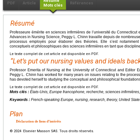
Résumé
PDF
Article
Références
Mots clés
Résumé
Professeure émérite en sciences infirmières de l’université du Connecticut e
Advances in Nursing Science, Peggy L. Chinn travaille depuis de nombreuses
processus employés pour élaborer des théories. Elle s’est notammen
conceptuels et philosophiques des sciences infirmières en tant que discipline 
Le texte complet de cet article est disponible en PDF.
“Let’s put our nursing values and ideals back
Professor Emerita of Nursing at the University of Connecticut and Editor 
Peggy L. Chinn has worked for many years on issues relating to the processes
has devoted herself to studying the conceptual and philosophical foundations o
Le texte complet de cet article est disponible en PDF.
Mots clés :
États-Unis, Europe francophone, recherche, sciences infirmières,
Keywords :
French-speaking Europe, nursing, research, theory, United State
Plan
Déclaration de liens d’intérêts
© 2024 Elsevier Masson SAS. Tous droits réservés.