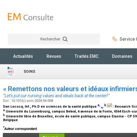
Rechercher
Service C
Rechercher
Actualités
Revues
Traités EMC
Domaines
SOINS
« Remettons nos valeurs et idéaux infirmiers
“Let’s put our nursing values and ideals back at the center!”
Doi : 10.1016/j.soin.2024.04.008
a
,
b
Dan Lecocq,
Inf., Ph.D en sciences de la santé publique
⁎
,
:
Research Sci
a
Université du Luxembourg, campus Belval, 6 avenue de la Fonte, 4364 Esch-su
b
Université libre de Bruxelles, école de santé publique, campus Erasme - CP 592
Belgique
*
Auteur correspondant.