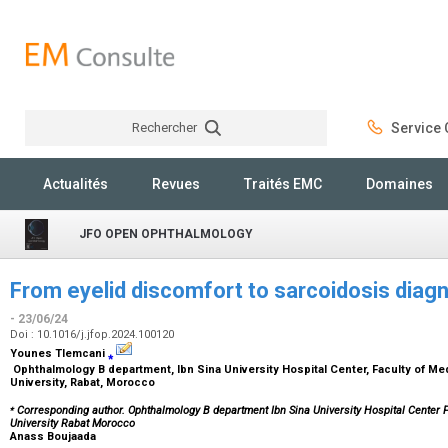
Rechercher
Service C
Rechercher
Actualités
Revues
Traités EMC
Domaines
JFO OPEN OPHTHALMOLOGY
From eyelid discomfort to sarcoidosis diagno
- 23/06/24
Doi : 10.1016/j.jfop.2024.100120
Younes Tlemcani
⁎
Ophthalmology B department, Ibn Sina University Hospital Center, Faculty of 
University, Rabat, Morocco
⁎
Corresponding author. Ophthalmology B department Ibn Sina University Hospital Cente
University Rabat Morocco
Anass Boujaada