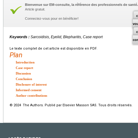
Bienvenue sur EM-consulte, la référence des professionnels de santé.
Article gratuit.
c
Connectez-vous pour en bénéficier!
vo
Keywords :
Sarcoidisis, Eyelid, Blepharitis, Case report
co
Le texte complet de cet article est disponible en PDF.
Plan
Introduction
Case report
Discussion
Conclusion
Disclosure of interest
Informed consent
Author contributions
© 2024 The Authors. Publié par Elsevier Masson SAS. Tous droits réservés.