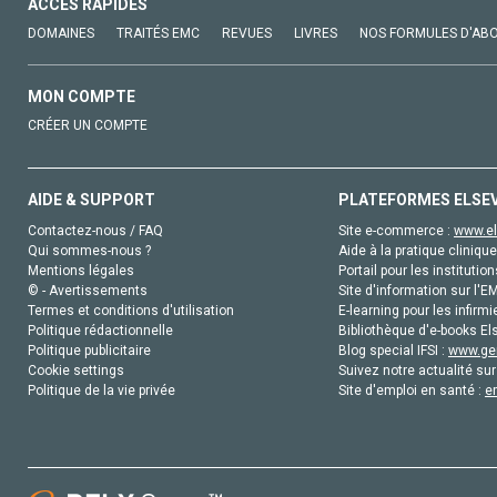
ACCÈS RAPIDES
DOMAINES
TRAITÉS EMC
REVUES
LIVRES
NOS FORMULES D'AB
MON COMPTE
CRÉER UN COMPTE
AIDE & SUPPORT
PLATEFORMES ELSE
Contactez-nous / FAQ
Site e-commerce :
www.el
Qui sommes-nous ?
Aide à la pratique clinique
Mentions légales
Portail pour les institution
© - Avertissements
Site d'information sur l'E
Termes et conditions d'utilisation
E-learning pour les infirmi
Politique rédactionnelle
Bibliothèque d'e-books Els
Politique publicitaire
Blog special IFSI :
www.gen
Cookie settings
Suivez notre actualité sur
Politique de la vie privée
Site d'emploi en santé :
e