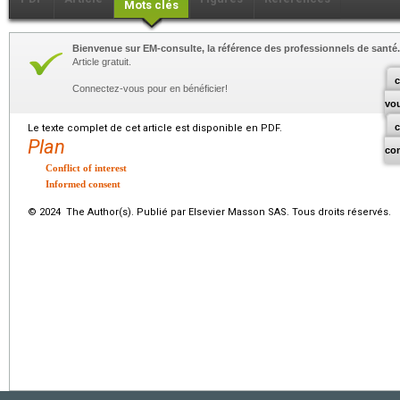
Mots clés
Bienvenue sur EM-consulte, la référence des professionnels de santé.
Article gratuit.
c
Connectez-vous pour en bénéficier!
vo
Le texte complet de cet article est disponible en PDF.
Plan
co
Conflict of interest
Informed consent
© 2024 The Author(s). Publié par Elsevier Masson SAS. Tous droits réservés.