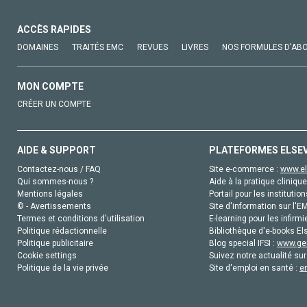
ACCÈS RAPIDES
DOMAINES
TRAITÉS EMC
REVUES
LIVRES
NOS FORMULES D'AB
MON COMPTE
CRÉER UN COMPTE
AIDE & SUPPORT
PLATEFORMES ELSE
Contactez-nous / FAQ
Site e-commerce :
www.el
Qui sommes-nous ?
Aide à la pratique clinique
Mentions légales
Portail pour les institution
© - Avertissements
Site d'information sur l'E
Termes et conditions d'utilisation
E-learning pour les infirmi
Politique rédactionnelle
Bibliothèque d'e-books Els
Politique publicitaire
Blog special IFSI :
www.gen
Cookie settings
Suivez notre actualité sur
Politique de la vie privée
Site d'emploi en santé :
e