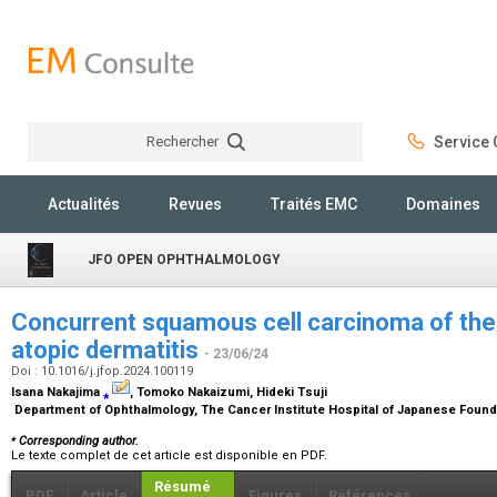
Rechercher
Service C
Rechercher
Actualités
Revues
Traités EMC
Domaines
JFO OPEN OPHTHALMOLOGY
Concurrent squamous cell carcinoma of the
atopic dermatitis
- 23/06/24
Doi : 10.1016/j.jfop.2024.100119
Isana Nakajima
⁎
, Tomoko Nakaizumi, Hideki Tsuji
Department of Ophthalmology, The Cancer Institute Hospital of Japanese Found
⁎
Corresponding author.
Le texte complet de cet article est disponible en PDF.
Résumé
PDF
Article
Figures
Références