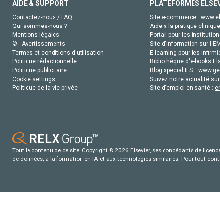
AIDE & SUPPORT
PLATEFORMES ELSE
Contactez-nous / FAQ
Site e-commerce :
www.el
Qui sommes-nous ?
Aide à la pratique clinique
Mentions légales
Portail pour les institution
© - Avertissements
Site d'information sur l'E
Termes et conditions d'utilisation
E-learning pour les infirmi
Politique rédactionnelle
Bibliothèque d'e-books Els
Politique publicitaire
Blog special IFSI :
www.gen
Cookie settings
Suivez notre actualité sur
Politique de la vie privée
Site d'emploi en santé :
e
Tout le contenu de ce site: Copyright © 2026 Elsevier, ses concédants de licence e
de données, a la formation en IA et aux technologies similaires. Pour tout con