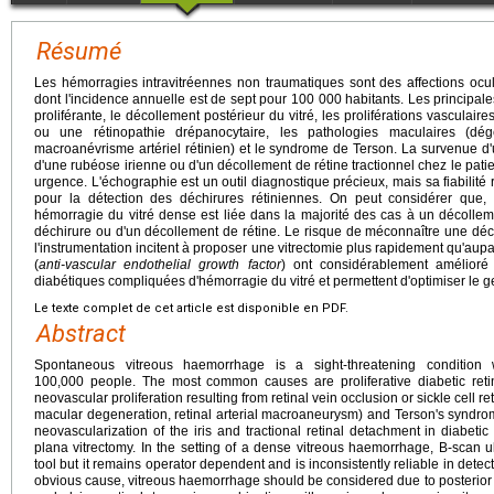
Résumé
Les hémorragies intravitréennes non traumatiques sont des affections ocul
dont l'incidence annuelle est de sept pour 100 000 habitants. Les principale
proliférante, le décollement postérieur du vitré, les proliférations vascula
ou une rétinopathie drépanocytaire, les pathologies maculaires (dé
macroanévrisme artériel rétinien) et le syndrome de Terson. La survenue d'
d'une rubéose irienne ou d'un décollement de rétine tractionnel chez le pati
urgence. L'échographie est un outil diagnostique précieux, mais sa fiabili
pour la détection des déchirures rétiniennes. On peut considérer que
hémorragie du vitré dense est liée dans la majorité des cas à un décollem
déchirure ou d'un décollement de rétine. Le risque de méconnaître une déch
l'instrumentation incitent à proposer une vitrectomie plus rapidement qu'aup
(
anti-vascular endothelial growth factor
) ont considérablement amélioré
diabétiques compliquées d'hémorragie du vitré et permettent d'optimiser le 
Le texte complet de cet article est disponible en PDF.
Abstract
Spontaneous vitreous haemorrhage is a sight-threatening condition
100,000 people. The most common causes are proliferative diabetic retin
neovascular proliferation resulting from retinal vein occlusion or sickle cell 
macular degeneration, retinal arterial macroaneurysm) and Terson's syndr
neovascularization of the iris and tractional retinal detachment in diabetic
plana vitrectomy. In the setting of a dense vitreous haemorrhage, B-scan u
tool but it remains operator dependent and is inconsistently reliable in detect
obvious cause, vitreous haemorrhage should be considered due to posterior 