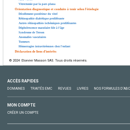
Vitrectomie par la pars plana
Orientation diagnostique et conduite à tenir selon l'étiologie
Décollement postérieur du vitré
Rétinopathie diabétique proliférante
Autres rétinopathies ischémiques proliférantes
Dégénérescence maculaire liée à l'âge
Syndrome de Terson
Anomalies vasculaires
Tumeurs
Hémorragies intravitréennes chez l'enfant
Déclaration de liens d'intérêts
© 2024 Elsevier Masson SAS. Tous droits réservés.
ACCÈS RAPIDES
DOMAINES
TRAITÉS EMC
REVUES
LIVRES
NOS FORMULES D'AB
MON COMPTE
CRÉER UN COMPTE