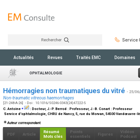
Rechercher
Service C
Rechercher
Actualités
Revues
Traités EMC
Domaines
OPHTALMOLOGIE
Hémorragies non traumatiques du vitré
- 25/06
Non-traumatic vitreous haemorrhages
[21-248-A-26] - Doi : 10.1016/S0246-0343(24)47222-5
⁎
C. Antoine
:
Docteur
, J.-P. Berrod :
Professeur
, J.-B. Conart :
Professeur
Service d'ophtalmologie, CHRU de Nancy, 5, rue du Morvan, 54500 Vandœuvre-l
Auteur correspondant.
Résumé
Points
Vidéos
PDF
Article
Figures
Mots clés
essentiels
Podcast