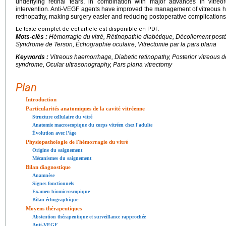
underlying retinal tears, in combination with major advances in vitreore
intervention. Anti-VEGF agents have improved the management of vitreous ha
retinopathy, making surgery easier and reducing postoperative complications
Le texte complet de cet article est disponible en PDF.
Mots-clés :
Hémorragie du vitré, Rétinopathie diabétique, Décollement postér
Syndrome de Terson, Échographie oculaire, Vitrectomie par la pars plana
Keywords :
Vitreous haemorrhage, Diabetic retinopathy, Posterior vitreous d
syndrome, Ocular ultrasonography, Pars plana vitrectomy
Plan
Introduction
Particularités anatomiques de la cavité vitréenne
Structure cellulaire du vitré
Anatomie macroscopique du corps vitréen chez l'adulte
Évolution avec l'âge
Physiopathologie de l'hémorragie du vitré
Origine du saignement
Mécanismes du saignement
Bilan diagnostique
Anamnèse
Signes fonctionnels
Examen biomicroscopique
Bilan échographique
Moyens thérapeutiques
Abstention thérapeutique et surveillance rapprochée
Anti-VEGF