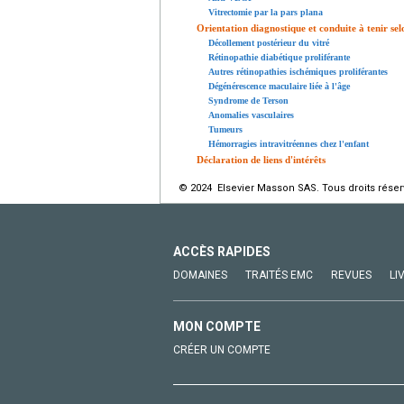
Vitrectomie par la pars plana
Orientation diagnostique et conduite à tenir selo
Décollement postérieur du vitré
Rétinopathie diabétique proliférante
Autres rétinopathies ischémiques proliférantes
Dégénérescence maculaire liée à l'âge
Syndrome de Terson
Anomalies vasculaires
Tumeurs
Hémorragies intravitréennes chez l'enfant
Déclaration de liens d'intérêts
© 2024 Elsevier Masson SAS. Tous droits réser
ACCÈS RAPIDES
DOMAINES
TRAITÉS EMC
REVUES
LI
MON COMPTE
CRÉER UN COMPTE