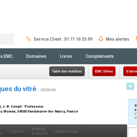
Service Client : 01 71 16 55 99
Mes alertes
Rechercher
és EMC
Domaines
Livres
Compléments
Table des matières
EMC Démo
S'abon
ues du vitré
- 25/06/24
B
r
, J.-B. Conart :
Professeur
p
 du Morvan, 54500 Vandœuvre-lès-Nancy, France
L
u
Vidéos
Figures
Références
ls
Podcast