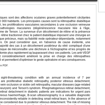
ques sont des affections oculaires graves potentiellement cécitantes
0 000 habitants. Les principales causes sont la rétinopathie diabétique
ré, les proliférations vasculaires secondaires à une occlusion veineuse
pathologies maculaires (dégénérescence maculaire liée à l'âge,
rome de Terson. La survenue d'un décollement de rétine et la présence
rétine tractionnel chez le patient diabétique imposent une chirurgie en
ique précieux, mais sa fiabilité reste opérateur-dépendante, notamment
nes. On peut considérer que, en l'absence de cause évidente, une
ajorité des cas à un décollement postérieur du vitré compliqué d'une
risque de méconnaître une déchirure à l'échographie et les progrès de
rectomie plus rapidement qu'auparavant chez ces patients. Les anti-VEGF
t considérablement amélioré la prise en charge des rétinopathies
 et permettent d'optimiser le geste opératoire et ses conséquences.
en PDF.
sight-threatening condition with an annual incidence of 7 per
 proliferative diabetic retinopathy, posterior vitreous detachment,
l vein occlusion or sickle cell retinopathy, macular diseases (age-related
oaneurysm) and Terson's syndrom. Rhegmatogenous retinal detachment,
retinal detachment in diabetic patients are indications for urgent pars
vitreous haemorrhage, B-scan ultrasonography is a valuable diagnostic
nconsistently reliable in detecting small retinal tears. In the absence of
e considered due to posterior vitreous detachment. The risk of missing