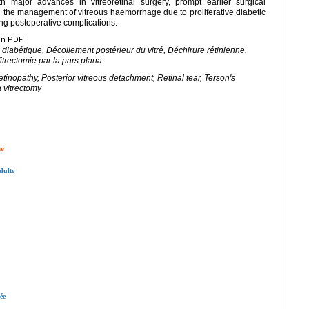
th major advances in vitreoretinal surgery, prompt earlier surgical
 the management of vitreous haemorrhage due to proliferative diabetic
ng postoperative complications.
en PDF.
 diabétique, Décollement postérieur du vitré, Déchirure rétinienne,
trectomie par la pars plana
tinopathy, Posterior vitreous detachment, Retinal tear, Terson's
 vitrectomy
ne
dulte
ée