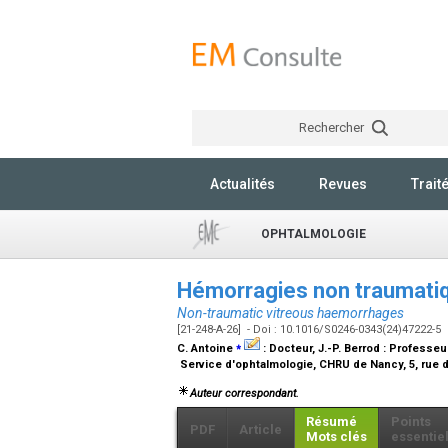
Rechercher
Actualités
Revues
Trait
OPHTALMOLOGIE
Hémorragies non traumatiq
Non-traumatic vitreous haemorrhages
[21-248-A-26] - Doi : 10.1016/S0246-0343(24)47222-5
⁎
C. Antoine
:
Docteur
, J.-P. Berrod :
Professeu
Service d'ophtalmologie, CHRU de Nancy, 5, rue
Auteur correspondant.
Résumé
Points
PDF
Article
Mots clés
essentie