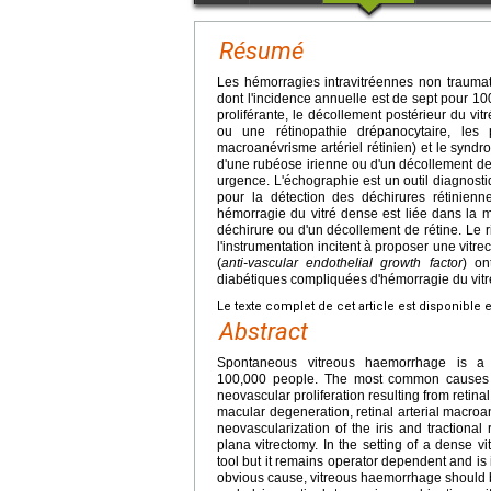
Résumé
Les hémorragies intravitréennes non traumati
dont l'incidence annuelle est de sept pour 10
proliférante, le décollement postérieur du vit
ou une rétinopathie drépanocytaire, les 
macroanévrisme artériel rétinien) et le synd
d'une rubéose irienne ou d'un décollement de 
urgence. L'échographie est un outil diagnost
pour la détection des déchirures rétinien
hémorragie du vitré dense est liée dans la m
déchirure ou d'un décollement de rétine. Le 
l'instrumentation incitent à proposer une vit
(
anti-vascular endothelial growth factor
) on
diabétiques compliquées d'hémorragie du vitré
Le texte complet de cet article est disponible 
Abstract
Spontaneous vitreous haemorrhage is a 
100,000 people. The most common causes are
neovascular proliferation resulting from retina
macular degeneration, retinal arterial macr
neovascularization of the iris and tractional 
plana vitrectomy. In the setting of a dense 
tool but it remains operator dependent and is i
obvious cause, vitreous haemorrhage should b