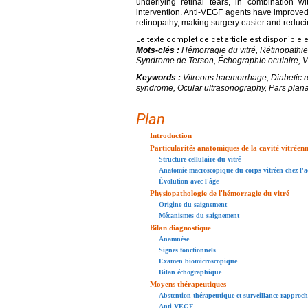
underlying retinal tears, in combination wi
intervention. Anti-VEGF agents have improved
retinopathy, making surgery easier and reduci
Le texte complet de cet article est disponible 
Mots-clés :
Hémorragie du vitré, Rétinopathie
Syndrome de Terson, Échographie oculaire, Vi
Keywords :
Vitreous haemorrhage, Diabetic re
syndrome, Ocular ultrasonography, Pars plana
Plan
Introduction
Particularités anatomiques de la cavité vitréen
Structure cellulaire du vitré
Anatomie macroscopique du corps vitréen chez l'a
Évolution avec l'âge
Physiopathologie de l'hémorragie du vitré
Origine du saignement
Mécanismes du saignement
Bilan diagnostique
Anamnèse
Signes fonctionnels
Examen biomicroscopique
Bilan échographique
Moyens thérapeutiques
Abstention thérapeutique et surveillance rapproch
Anti-VEGF