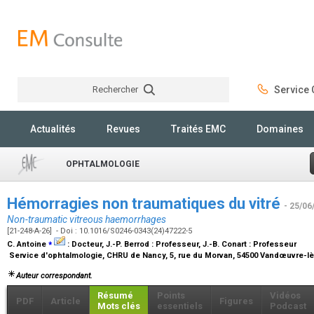
Rechercher
Service C
Rechercher
Actualités
Revues
Traités EMC
Domaines
OPHTALMOLOGIE
Hémorragies non traumatiques du vitré
- 25/06
Non-traumatic vitreous haemorrhages
[21-248-A-26] - Doi : 10.1016/S0246-0343(24)47222-5
⁎
C. Antoine
:
Docteur
, J.-P. Berrod :
Professeur
, J.-B. Conart :
Professeur
Service d'ophtalmologie, CHRU de Nancy, 5, rue du Morvan, 54500 Vandœuvre-l
Auteur correspondant.
Résumé
Points
Vidéos
PDF
Article
Figures
Mots clés
essentiels
Podcast