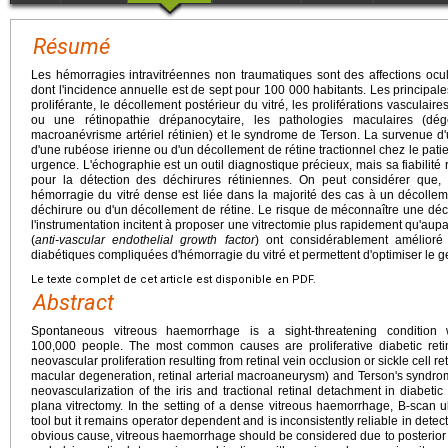
Résumé
Les hémorragies intravitréennes non traumatiques sont des affections ocul
dont l'incidence annuelle est de sept pour 100 000 habitants. Les principale
proliférante, le décollement postérieur du vitré, les proliférations vascula
ou une rétinopathie drépanocytaire, les pathologies maculaires (dé
macroanévrisme artériel rétinien) et le syndrome de Terson. La survenue d'
d'une rubéose irienne ou d'un décollement de rétine tractionnel chez le pati
urgence. L'échographie est un outil diagnostique précieux, mais sa fiabili
pour la détection des déchirures rétiniennes. On peut considérer que
hémorragie du vitré dense est liée dans la majorité des cas à un décollem
déchirure ou d'un décollement de rétine. Le risque de méconnaître une déch
l'instrumentation incitent à proposer une vitrectomie plus rapidement qu'aup
(
anti-vascular endothelial growth factor
) ont considérablement amélioré
diabétiques compliquées d'hémorragie du vitré et permettent d'optimiser le 
Le texte complet de cet article est disponible en PDF.
Abstract
Spontaneous vitreous haemorrhage is a sight-threatening condition
100,000 people. The most common causes are proliferative diabetic retin
neovascular proliferation resulting from retinal vein occlusion or sickle cell 
macular degeneration, retinal arterial macroaneurysm) and Terson's syndr
neovascularization of the iris and tractional retinal detachment in diabetic
plana vitrectomy. In the setting of a dense vitreous haemorrhage, B-scan u
tool but it remains operator dependent and is inconsistently reliable in detect
obvious cause, vitreous haemorrhage should be considered due to posterior 