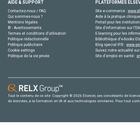
AIDE & SUPPORT
PLATEFORMES ELSE
Contactez-nous / FAQ
Site e-commerce :
www.el
Qui sommes-nous ?
Aide à la pratique clinique
Mentions légales
Portail pour les institution
© - Avertissements
Site d'information sur l'E
Termes et conditions d'utilisation
E-learning pour les infirmi
Politique rédactionnelle
Bibliothèque d'e-books Els
Politique publicitaire
Blog special IFSI :
www.gen
Cookie settings
Suivez notre actualité sur
Politique de la vie privée
Site d'emploi en santé :
e
Tout le contenu de ce site: Copyright © 2026 Elsevier, ses concédants de licence e
de données, a la formation en IA et aux technologies similaires. Pour tout con