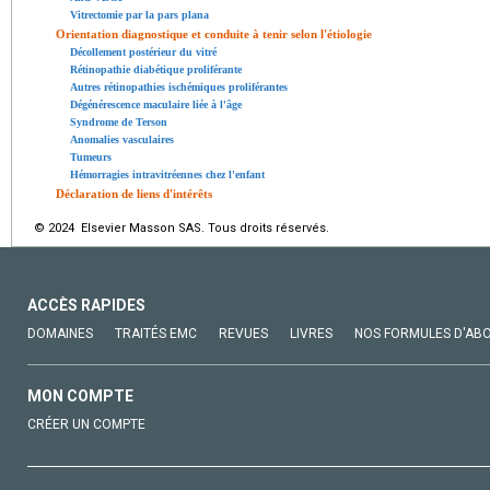
Vitrectomie par la pars plana
Orientation diagnostique et conduite à tenir selon l'étiologie
Décollement postérieur du vitré
Rétinopathie diabétique proliférante
Autres rétinopathies ischémiques proliférantes
Dégénérescence maculaire liée à l'âge
Syndrome de Terson
Anomalies vasculaires
Tumeurs
Hémorragies intravitréennes chez l'enfant
Déclaration de liens d'intérêts
© 2024 Elsevier Masson SAS. Tous droits réservés.
ACCÈS RAPIDES
DOMAINES
TRAITÉS EMC
REVUES
LIVRES
NOS FORMULES D'AB
MON COMPTE
CRÉER UN COMPTE