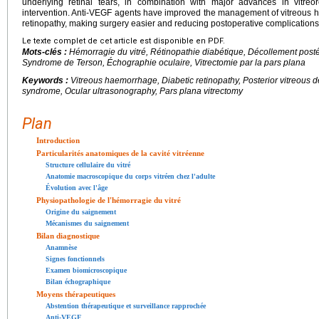
underlying retinal tears, in combination with major advances in vitreore
intervention. Anti-VEGF agents have improved the management of vitreous ha
retinopathy, making surgery easier and reducing postoperative complications
Le texte complet de cet article est disponible en PDF.
Mots-clés :
Hémorragie du vitré, Rétinopathie diabétique, Décollement postér
Syndrome de Terson, Échographie oculaire, Vitrectomie par la pars plana
Keywords :
Vitreous haemorrhage, Diabetic retinopathy, Posterior vitreous d
syndrome, Ocular ultrasonography, Pars plana vitrectomy
Plan
Introduction
Particularités anatomiques de la cavité vitréenne
Structure cellulaire du vitré
Anatomie macroscopique du corps vitréen chez l'adulte
Évolution avec l'âge
Physiopathologie de l'hémorragie du vitré
Origine du saignement
Mécanismes du saignement
Bilan diagnostique
Anamnèse
Signes fonctionnels
Examen biomicroscopique
Bilan échographique
Moyens thérapeutiques
Abstention thérapeutique et surveillance rapprochée
Anti-VEGF