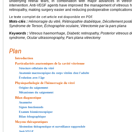
underlying retinal tears, in combination with major advances in vitreore
intervention. Anti-VEGF agents have improved the management of vitreous ha
retinopathy, making surgery easier and reducing postoperative complications
Le texte complet de cet article est disponible en PDF.
Mots-clés :
Hémorragie du vitré, Rétinopathie diabétique, Décollement postér
Syndrome de Terson, Échographie oculaire, Vitrectomie par la pars plana
Keywords :
Vitreous haemorrhage, Diabetic retinopathy, Posterior vitreous d
syndrome, Ocular ultrasonography, Pars plana vitrectomy
Plan
Introduction
Particularités anatomiques de la cavité vitréenne
Structure cellulaire du vitré
Anatomie macroscopique du corps vitréen chez l'adulte
Évolution avec l'âge
Physiopathologie de l'hémorragie du vitré
Origine du saignement
Mécanismes du saignement
Bilan diagnostique
Anamnèse
Signes fonctionnels
Examen biomicroscopique
Bilan échographique
Moyens thérapeutiques
Abstention thérapeutique et surveillance rapprochée
Anti-VEGF