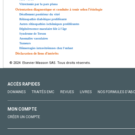
Vitrectomie par la pars plana
Orientation diagnostique et conduite à tenir selon l'étiologie
Décollement postérieur du vitré
Rétinopathie diabétique proliférante
Autres rétinopathies ischémiques proliférantes
Dégénérescence maculaire liée à l'âge
Syndrome de Terson
Anomalies vasculaires
Tumeurs
Hémorragies intravitréennes chez l'enfant
Déclaration de liens d'intérêts
© 2024 Elsevier Masson SAS. Tous droits réservés.
ACCÈS RAPIDES
DOMAINES
TRAITÉS EMC
REVUES
LIVRES
NOS FORMULES D'AB
MON COMPTE
CRÉER UN COMPTE