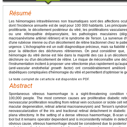
Résumé
Les hémorragies intravitréennes non traumatiques sont des affections ocul
dont l'incidence annuelle est de sept pour 100 000 habitants. Les principale
proliférante, le décollement postérieur du vitré, les proliférations vascula
ou une rétinopathie drépanocytaire, les pathologies maculaires (dé
macroanévrisme artériel rétinien) et le syndrome de Terson. La survenue d'
d'une rubéose irienne ou d'un décollement de rétine tractionnel chez le pati
urgence. L'échographie est un outil diagnostique précieux, mais sa fiabili
pour la détection des déchirures rétiniennes. On peut considérer que
hémorragie du vitré dense est liée dans la majorité des cas à un décollem
déchirure ou d'un décollement de rétine. Le risque de méconnaître une déch
l'instrumentation incitent à proposer une vitrectomie plus rapidement qu'aup
(
anti-vascular endothelial growth factor
) ont considérablement amélioré
diabétiques compliquées d'hémorragie du vitré et permettent d'optimiser le 
Le texte complet de cet article est disponible en PDF.
Abstract
Spontaneous vitreous haemorrhage is a sight-threatening condition
100,000 people. The most common causes are proliferative diabetic retin
neovascular proliferation resulting from retinal vein occlusion or sickle cell 
macular degeneration, retinal arterial macroaneurysm) and Terson's syndr
neovascularization of the iris and tractional retinal detachment in diabetic
plana vitrectomy. In the setting of a dense vitreous haemorrhage, B-scan u
tool but it remains operator dependent and is inconsistently reliable in detect
obvious cause, vitreous haemorrhage should be considered due to posterior 