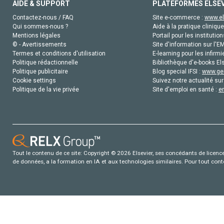
AIDE & SUPPORT
PLATEFORMES ELSE
Contactez-nous / FAQ
Site e-commerce :
www.el
Qui sommes-nous ?
Aide à la pratique clinique
Mentions légales
Portail pour les institution
© - Avertissements
Site d'information sur l'E
Termes et conditions d'utilisation
E-learning pour les infirmi
Politique rédactionnelle
Bibliothèque d'e-books Els
Politique publicitaire
Blog special IFSI :
www.gen
Cookie settings
Suivez notre actualité sur
Politique de la vie privée
Site d'emploi en santé :
e
Tout le contenu de ce site: Copyright © 2026 Elsevier, ses concédants de licence e
de données, a la formation en IA et aux technologies similaires. Pour tout con