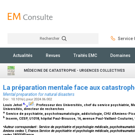
Rechercher
Service C
Rechercher
Actualités
Revues
Traités EMC
Domaines
MÉDECINE DE CATASTROPHE - URGENCES COLLECTIVES
La préparation mentale face aux catastroph
Mental preparation for natural disasters
Doi : 10.1016/j.pxur.2024.06.002
a
,
Louis Jehel
⁎
:
Professeur des Universités, chef du service psychiatrie
, M
Universités, directeur de recherches
a
Service de psychiatrie, psychotraumatologie, addictologie, CHU d’Amiens-Pic
b
Inserm, CESP, U1018, hôpital Paul-Brousse, 16, avenue Paul-Vaillant-Couturier, 
⁎
Auteur correspondant : Service de psychiatrie et psychologie médicale, psychotraumato
Amiens cedex 1, France.Service de psychiatrie et psychologie médicale, psychotraumato
cedex 180054France