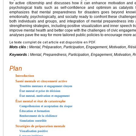
for active citizenship and discusses how it can enhance motivation and e
psychological traits such as self-confidence and optimism as catalysts fo
emphasizes that mental preparedness for disasters goes beyond knowin
emotionally, psychologically, and socially ready to confront these challeng
both individuals and groups, and integration of mental preparedness into a
strengthening strategies, including positive visualization and inner speech 
improve mental health and better cope with the challenges of civic engagemen
analyses pave the way for more tailored public policies to encourage more acti
Le texte complet de cet article est disponible en PDF.
Mots clés :
Mental, Préparation, Participation, Engagement, Motivation, Rési
Keywords :
Mental, Preparedness, Participation, Engagement, Motivation, Re
Plan
Introduction
Santé mentale et citoyenneté active
Troubles mentaux et engagement citoyen
État mental et prise de décision
État mental, motivation et engagement
État mental et état de catastrophe
Compréhension et acceptation du risque
Éducation et formation
Renforcement de la résilience
Simulation contrôlée
Stratégies de préparation mentale
Visualisation positive
Langage intérieur