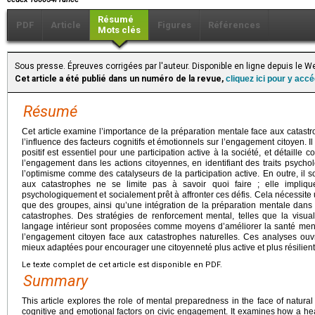
Résumé
PDF
Article
Figures
Références
Mots clés
Sous presse. Épreuves corrigées par l'auteur. Disponible en ligne depuis le
Cet article a été publié dans un numéro de la revue,
cliquez ici pour y acc
Résumé
Cet article examine l’importance de la préparation mentale face aux catastro
l’influence des facteurs cognitifs et émotionnels sur l’engagement citoyen. 
positif est essentiel pour une participation active à la société, et détaille 
l’engagement dans les actions citoyennes, en identifiant des traits psycho
l’optimisme comme des catalyseurs de la participation active. En outre, il 
aux catastrophes ne se limite pas à savoir quoi faire ; elle impliqu
psychologiquement et socialement prêt à affronter ces défis. Cela nécessit
que des groupes, ainsi qu’une intégration de la préparation mentale dans t
catastrophes. Des stratégies de renforcement mental, telles que la visuali
langage intérieur sont proposées comme moyens d’améliorer la santé menta
l’engagement citoyen face aux catastrophes naturelles. Ces analyses ouvr
mieux adaptées pour encourager une citoyenneté plus active et plus résilient
Le texte complet de cet article est disponible en PDF.
Summary
This article explores the role of mental preparedness in the face of natural
cognitive and emotional factors on civic engagement. It examines how a heal