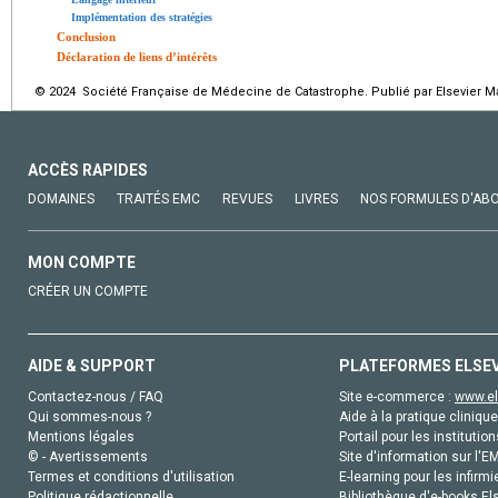
Implémentation des stratégies
Conclusion
Déclaration de liens d’intérêts
© 2024 Société Française de Médecine de Catastrophe. Publié par Elsevier Ma
ACCÈS RAPIDES
DOMAINES
TRAITÉS EMC
REVUES
LIVRES
NOS FORMULES D'AB
MON COMPTE
CRÉER UN COMPTE
AIDE & SUPPORT
PLATEFORMES ELSE
Contactez-nous / FAQ
Site e-commerce :
www.el
Qui sommes-nous ?
Aide à la pratique clinique
Mentions légales
Portail pour les institution
© - Avertissements
Site d'information sur l'E
Termes et conditions d'utilisation
E-learning pour les infirmi
Politique rédactionnelle
Bibliothèque d'e-books Els