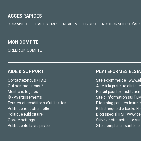
ACCÈS RAPIDES
DOMAINES
TRAITÉS EMC
REVUES
LIVRES
NOS FORMULES D'AB
MON COMPTE
CRÉER UN COMPTE
AIDE & SUPPORT
PLATEFORMES ELSE
Contactez-nous / FAQ
Site e-commerce :
www.el
Qui sommes-nous ?
Aide à la pratique clinique
Mentions légales
Portail pour les institution
© - Avertissements
Site d'information sur l'E
Termes et conditions d'utilisation
E-learning pour les infirmi
Politique rédactionnelle
Bibliothèque d'e-books Els
Politique publicitaire
Blog special IFSI :
www.gen
Cookie settings
Suivez notre actualité sur
Politique de la vie privée
Site d'emploi en santé :
e