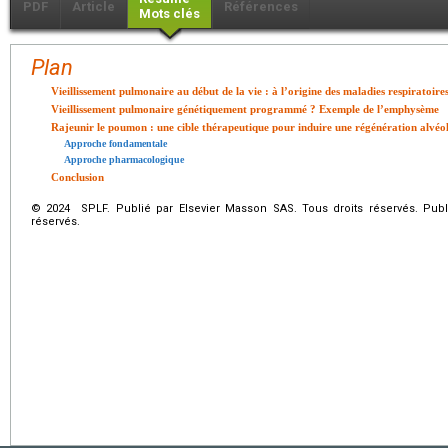
PDF
Article
Références
Mots clés
Plan
Vieillissement pulmonaire au début de la vie : à l’origine des maladies respiratoires
Vieillissement pulmonaire génétiquement programmé ? Exemple de l’emphysème
Rajeunir le poumon : une cible thérapeutique pour induire une régénération alvéo
Approche fondamentale
Approche pharmacologique
Conclusion
© 2024 SPLF. Publié par Elsevier Masson SAS. Tous droits réservés. Publ
réservés.