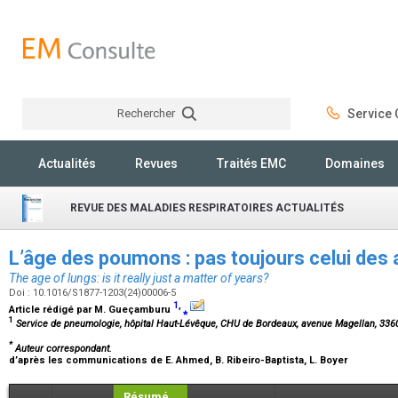
Rechercher
Service C
Rechercher
Actualités
Revues
Traités EMC
Domaines
REVUE DES MALADIES RESPIRATOIRES ACTUALITÉS
L’âge des poumons : pas toujours celui des
The age of lungs: is it really just a matter of years?
Doi : 10.1016/S1877-1203(24)00006-5
1
,
Article rédigé par
M. Gueçamburu
⁎
1
Service de pneumologie, hôpital Haut-Lévêque, CHU de Bordeaux, avenue Magellan, 336
*
Auteur correspondant.
d’après les communications de
E. Ahmed, B. Ribeiro-Baptista, L. Boyer
Résumé