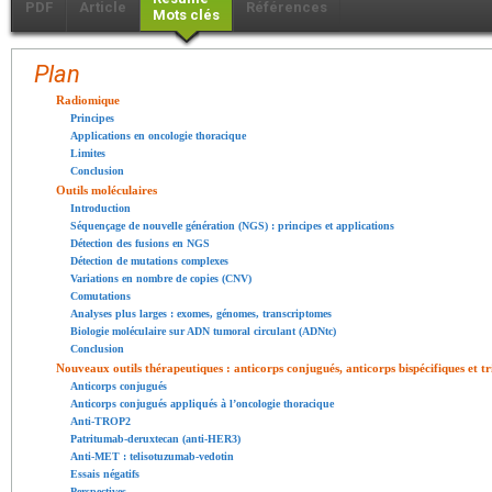
PDF
Article
Références
Mots clés
Plan
Radiomique
Principes
Applications en oncologie thoracique
Limites
Conclusion
Outils moléculaires
Introduction
Séquençage de nouvelle génération (NGS) : principes et applications
Détection des fusions en NGS
Détection de mutations complexes
Variations en nombre de copies (CNV)
Comutations
Analyses plus larges : exomes, génomes, transcriptomes
Biologie moléculaire sur ADN tumoral circulant (ADNtc)
Conclusion
Nouveaux outils thérapeutiques : anticorps conjugués, anticorps bispécifiques et tr
Anticorps conjugués
Anticorps conjugués appliqués à l’oncologie thoracique
Anti-TROP2
Patritumab-deruxtecan (anti-HER3)
Anti-MET : telisotuzumab-vedotin
Essais négatifs
Perspectives