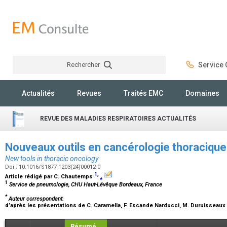
Rechercher
Service C
Rechercher
Actualités
Revues
Traités EMC
Domaines
REVUE DES MALADIES RESPIRATOIRES ACTUALITÉS
Nouveaux outils en cancérologie thoraciqu
New tools in thoracic oncology
Doi : 10.1016/S1877-1203(24)00012-0
1
,
Article rédigé par
C. Chautemps
⁎
1
Service de pneumologie, CHU Haut-Lévêque Bordeaux, France
*
Auteur correspondant.
d’après les présentations de
C. Caramella, F. Escande Narducci, M. Duruisseaux
Résumé