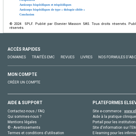
Anticorps bispécifiques et trispécifiques
Anticorps bispécifiques de type « thérapie ciblée »
Conclusion
© 2024 SPLF. Publié par Elsevier Masson SAS. Tous droits réservés. Publ
réservés.
ACCÈS RAPIDES
DOMAINES
TRAITÉS EMC
REVUES
LIVRES
NOS FORMULES D'AB
MON COMPTE
CRÉER UN COMPTE
AIDE & SUPPORT
PLATEFORMES ELSE
Contactez-nous / FAQ
Site e-commerce :
www.el
Qui sommes-nous ?
Aide à la pratique clinique
Mentions légales
Portail pour les institution
© - Avertissements
Site d'information sur l'E
Termes et conditions d'utilisation
E-learning pour les infirmi