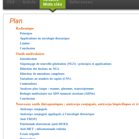
PDF
Article
Références
Mots clés
Plan
Radiomique
Principes
Applications en oncologie thoracique
Limites
Conclusion
Outils moléculaires
Introduction
Séquençage de nouvelle génération (NGS) : principes et applications
Détection des fusions en NGS
Détection de mutations complexes
Variations en nombre de copies (CNV)
Comutations
Analyses plus larges : exomes, génomes, transcriptomes
Biologie moléculaire sur ADN tumoral circulant (ADNtc)
Conclusion
Nouveaux outils thérapeutiques : anticorps conjugués, anticorps bispécifiques et tr
Anticorps conjugués
Anticorps conjugués appliqués à l’oncologie thoracique
Anti-TROP2
Patritumab-deruxtecan (anti-HER3)
Anti-MET : telisotuzumab-vedotin
Essais négatifs
Perspectives