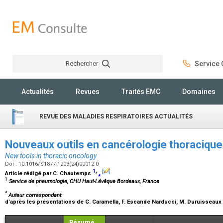
Rechercher
Service C
Rechercher
Actualités
Revues
Traités EMC
Domaines
REVUE DES MALADIES RESPIRATOIRES ACTUALITÉS
Nouveaux outils en cancérologie thoraciqu
New tools in thoracic oncology
Doi : 10.1016/S1877-1203(24)00012-0
1
,
Article rédigé par
C. Chautemps
⁎
1
Service de pneumologie, CHU Haut-Lévêque Bordeaux, France
*
Auteur correspondant.
d’après les présentations de
C. Caramella, F. Escande Narducci, M. Duruisseaux
Résumé