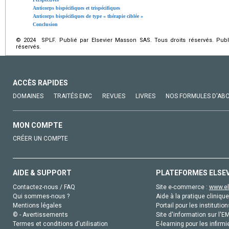
Anticorps bispécifiques et trispécifiques
Anticorps bispécifiques de type « thérapie ciblée »
Conclusion
© 2024 SPLF. Publié par Elsevier Masson SAS. Tous droits réservés. Publ
réservés.
ACCÈS RAPIDES
DOMAINES
TRAITÉS EMC
REVUES
LIVRES
NOS FORMULES D'AB
MON COMPTE
CRÉER UN COMPTE
AIDE & SUPPORT
PLATEFORMES ELSE
Contactez-nous / FAQ
Site e-commerce :
www.el
Qui sommes-nous ?
Aide à la pratique clinique
Mentions légales
Portail pour les institution
© - Avertissements
Site d'information sur l'E
Termes et conditions d'utilisation
E-learning pour les infirmi