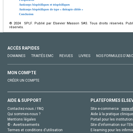
Anticorps bispécifiques et trispécifiques
Anticorps bispécifiques de type « thérapie ciblée »
Conclusion
© 2024 SPLF. Publié par Elsevier Masson SAS. Tous droits réservés. Publ
réservés.
ACCÈS RAPIDES
DOMAINES
TRAITÉS EMC
REVUES
LIVRES
NOS FORMULES D'AB
MON COMPTE
CRÉER UN COMPTE
AIDE & SUPPORT
PLATEFORMES ELSE
Contactez-nous / FAQ
Site e-commerce :
www.el
Qui sommes-nous ?
Aide à la pratique clinique
Mentions légales
Portail pour les institution
© - Avertissements
Site d'information sur l'E
Termes et conditions d'utilisation
E-learning pour les infirmi