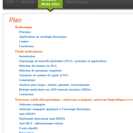
PDF
Article
Références
Mots clés
Plan
Radiomique
Principes
Applications en oncologie thoracique
Limites
Conclusion
Outils moléculaires
Introduction
Séquençage de nouvelle génération (NGS) : principes et applications
Détection des fusions en NGS
Détection de mutations complexes
Variations en nombre de copies (CNV)
Comutations
Analyses plus larges : exomes, génomes, transcriptomes
Biologie moléculaire sur ADN tumoral circulant (ADNtc)
Conclusion
Nouveaux outils thérapeutiques : anticorps conjugués, anticorps bispécifiques et tr
Anticorps conjugués
Anticorps conjugués appliqués à l’oncologie thoracique
Anti-TROP2
Patritumab-deruxtecan (anti-HER3)
Anti-MET : telisotuzumab-vedotin
Essais négatifs
Perspectives