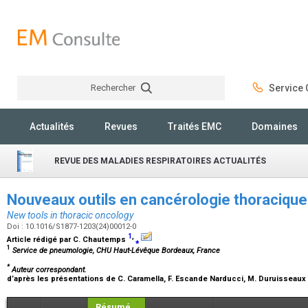
Rechercher
Service C
Rechercher
Actualités
Revues
Traités EMC
Domaines
REVUE DES MALADIES RESPIRATOIRES ACTUALITÉS
Nouveaux outils en cancérologie thoraciqu
New tools in thoracic oncology
Doi : 10.1016/S1877-1203(24)00012-0
1
,
Article rédigé par
C. Chautemps
⁎
1
Service de pneumologie, CHU Haut-Lévêque Bordeaux, France
*
Auteur correspondant.
d’après les présentations de
C. Caramella, F. Escande Narducci, M. Duruisseaux
Résumé