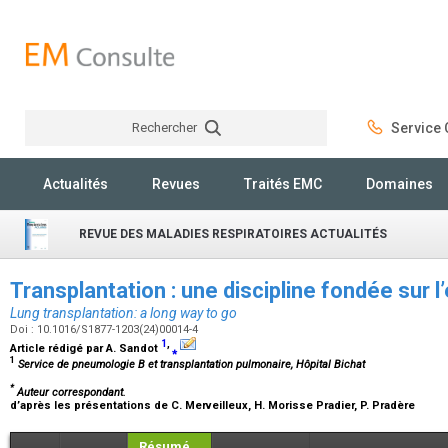
Rechercher
Service C
Rechercher
Actualités
Revues
Traités EMC
Domaines
REVUE DES MALADIES RESPIRATOIRES ACTUALITÉS
Transplantation : une discipline fondée sur 
Lung transplantation: a long way to go
Doi : 10.1016/S1877-1203(24)00014-4
1
,
Article rédigé par
A. Sandot
⁎
1
Service de pneumologie B et transplantation pulmonaire, Hôpital Bichat
*
Auteur correspondant.
d’après les présentations de
C. Merveilleux, H. Morisse Pradier, P. Pradère
Résumé