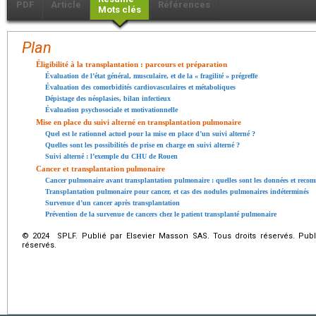
PDF
Article
Références
Mots clés
Plan
Éligibilité à la transplantation : parcours et préparation
Évaluation de l’état général, musculaire, et de la « fragilité » prégreffe
Évaluation des comorbidités cardiovasculaires et métaboliques
Dépistage des néoplasies, bilan infectieux
Évaluation psychosociale et motivationnelle
Mise en place du suivi alterné en transplantation pulmonaire
Quel est le rationnel actuel pour la mise en place d’un suivi alterné ?
Quelles sont les possibilités de prise en charge en suivi alterné ?
Suivi alterné : l’exemple du CHU de Rouen
Cancer et transplantation pulmonaire
Cancer pulmonaire avant transplantation pulmonaire : quelles sont les données et recom
Transplantation pulmonaire pour cancer, et cas des nodules pulmonaires indéterminés
Survenue d’un cancer après transplantation
Prévention de la survenue de cancers chez le patient transplanté pulmonaire
© 2024 SPLF. Publié par Elsevier Masson SAS. Tous droits réservés. Publ
réservés.