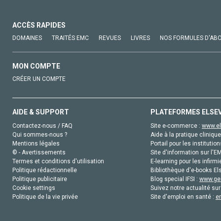
ACCÈS RAPIDES
DOMAINES
TRAITÉS EMC
REVUES
LIVRES
NOS FORMULES D'AB
MON COMPTE
CRÉER UN COMPTE
AIDE & SUPPORT
PLATEFORMES ELSE
Contactez-nous / FAQ
Site e-commerce :
www.el
Qui sommes-nous ?
Aide à la pratique clinique
Mentions légales
Portail pour les institution
© - Avertissements
Site d'information sur l'E
Termes et conditions d'utilisation
E-learning pour les infirmi
Politique rédactionnelle
Bibliothèque d'e-books Els
Politique publicitaire
Blog special IFSI :
www.gen
Cookie settings
Suivez notre actualité sur
Politique de la vie privée
Site d'emploi en santé :
e