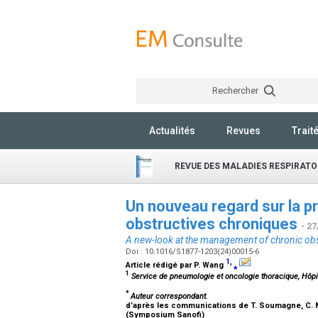
Rechercher
Actualités
Revues
Trait
REVUE DES MALADIES RESPIRATO
Un nouveau regard sur la p
obstructives chroniques
- 27
A new-look at the management of chronic ob
Doi : 10.1016/S1877-1203(24)00015-6
1
,
Article rédigé par
P. Wang
⁎
1
Service de pneumologie et oncologie thoracique, Hôpit
*
Auteur correspondant.
d’après les communications de
T. Soumagne, C. 
(Symposium Sanofi)