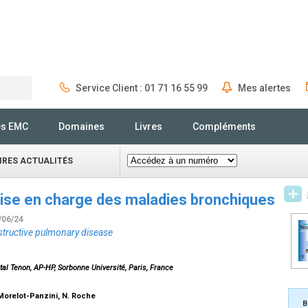
Service Client : 01 71 16 55 99
Mes alertes
Rechercher
és EMC
Domaines
Livres
Compléments
IRES ACTUALITÉS
rise en charge des maladies bronchiques
/06/24
structive pulmonary disease
al Tenon, AP-HP, Sorbonne Université, Paris, France
Morelot-Panzini, N. Roche
B