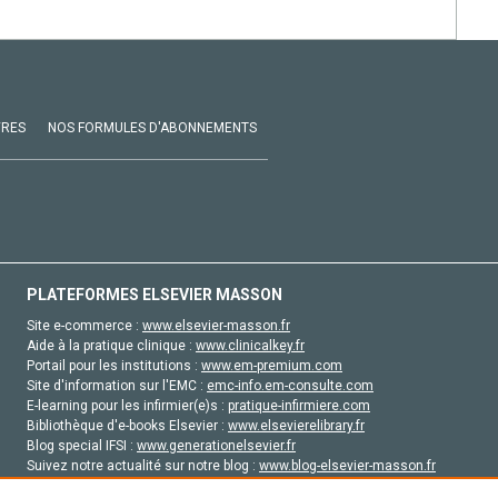
VRES
NOS FORMULES D'ABONNEMENTS
PLATEFORMES ELSEVIER MASSON
Site e-commerce :
www.elsevier-masson.fr
Aide à la pratique clinique :
www.clinicalkey.fr
Portail pour les institutions :
www.em-premium.com
Site d'information sur l'EMC :
emc-info.em-consulte.com
E-learning pour les infirmier(e)s :
pratique-infirmiere.com
Bibliothèque d'e-books Elsevier :
www.elsevierelibrary.fr
Blog special IFSI :
www.generationelsevier.fr
Suivez notre actualité sur notre blog :
www.blog-elsevier-masson.fr
Site d'emploi en santé :
emploisante.com