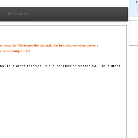
p
L
u
x
Références
rtinente de l’hétérogénéité des maladies bronchiques obstructives ?
ue nous manque-t-il ?
S. Tous droits réservés. Publié par Elsevier Masson SAS. Tous droits