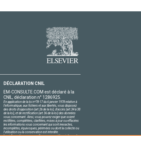
DÉCLARATION CNIL
EM-CONSULTE.COM est déclaré à la
CNIL, déclaration n° 1286925.
En application de la loi nº78-17 du 6 janvier 1978 relative à
l'informatique, aux fichiers et aux libertés, vous disposez
des droits d'opposition (art.26 de la loi), d'accès (art.34 à 38
de la loi), et de rectification (art.36 de la loi) des données
vous concernant. Ainsi, vous pouvez exiger que soient
rectifiées, complétées, clarifiées, mises à jour ou effacées
les informations vous concernant qui sont inexactes,
incomplètes, équivoques, périmées ou dont la collecte ou
l'utilisation ou la conservation est interdite.
Les informations personnelles concernant les visiteurs de
notre site, y compris leur identité, sont confidentielles.