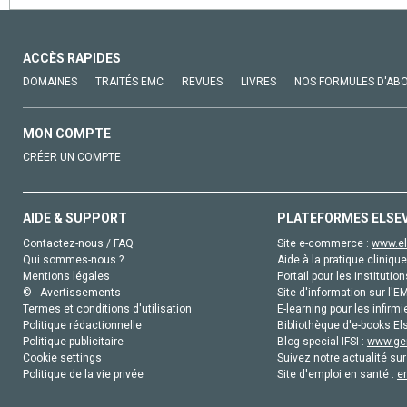
ACCÈS RAPIDES
DOMAINES
TRAITÉS EMC
REVUES
LIVRES
NOS FORMULES D'AB
MON COMPTE
CRÉER UN COMPTE
AIDE & SUPPORT
PLATEFORMES ELSE
Contactez-nous / FAQ
Site e-commerce :
www.el
Qui sommes-nous ?
Aide à la pratique clinique
Mentions légales
Portail pour les institution
© - Avertissements
Site d'information sur l'E
Termes et conditions d'utilisation
E-learning pour les infirmi
Politique rédactionnelle
Bibliothèque d'e-books Els
Politique publicitaire
Blog special IFSI :
www.gen
Cookie settings
Suivez notre actualité sur
Politique de la vie privée
Site d'emploi en santé :
e