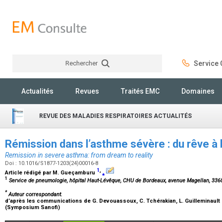
Rechercher
Service C
Rechercher
Actualités
Revues
Traités EMC
Domaines
REVUE DES MALADIES RESPIRATOIRES ACTUALITÉS
Rémission dans l’asthme sévère : du rêve à 
Remission in severe asthma: from dream to reality
Doi : 10.1016/S1877-1203(24)00016-8
1
,
Article rédigé par
M. Gueçamburu
⁎
1
Service de pneumologie, hôpital Haut-Lévêque, CHU de Bordeaux, avenue Magellan, 336
*
Auteur correspondant.
d’après les communications de
G. Devouassoux, C. Tchérakian, L. Guilleminault
(Symposium Sanofi)