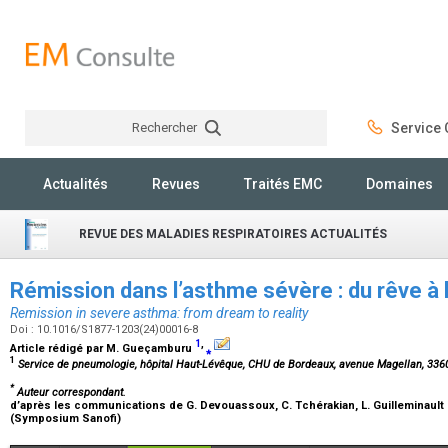
Rechercher
Service C
Rechercher
Actualités
Revues
Traités EMC
Domaines
REVUE DES MALADIES RESPIRATOIRES ACTUALITÉS
Rémission dans l’asthme sévère : du rêve à 
Remission in severe asthma: from dream to reality
Doi : 10.1016/S1877-1203(24)00016-8
1
,
Article rédigé par
M. Gueçamburu
⁎
1
Service de pneumologie, hôpital Haut-Lévêque, CHU de Bordeaux, avenue Magellan, 336
*
Auteur correspondant.
d’après les communications de
G. Devouassoux, C. Tchérakian, L. Guilleminault
(Symposium Sanofi)