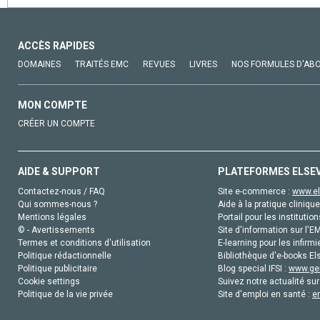
ACCÈS RAPIDES
DOMAINES
TRAITÉS EMC
REVUES
LIVRES
NOS FORMULES D'AB
MON COMPTE
CRÉER UN COMPTE
AIDE & SUPPORT
PLATEFORMES ELSE
Contactez-nous / FAQ
Site e-commerce :
www.el
Qui sommes-nous ?
Aide à la pratique clinique
Mentions légales
Portail pour les institution
© - Avertissements
Site d'information sur l'E
Termes et conditions d'utilisation
E-learning pour les infirmi
Politique rédactionnelle
Bibliothèque d'e-books Els
Politique publicitaire
Blog special IFSI :
www.gen
Cookie settings
Suivez notre actualité sur
Politique de la vie privée
Site d'emploi en santé :
e