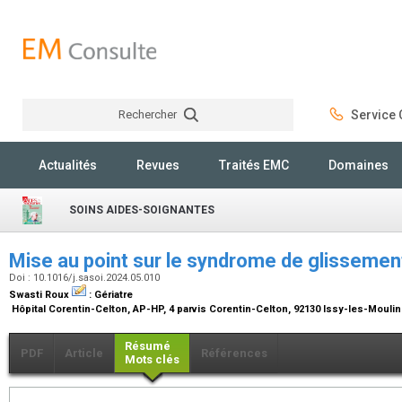
Rechercher
Service C
Rechercher
Actualités
Revues
Traités EMC
Domaines
SOINS AIDES-SOIGNANTES
Mise au point sur le syndrome de glisseme
Doi : 10.1016/j.sasoi.2024.05.010
Swasti Roux
:
Gériatre
Hôpital Corentin-Celton, AP-HP, 4 parvis Corentin-Celton, 92130 Issy-les-Mouli
Résumé
PDF
Article
Références
Mots clés