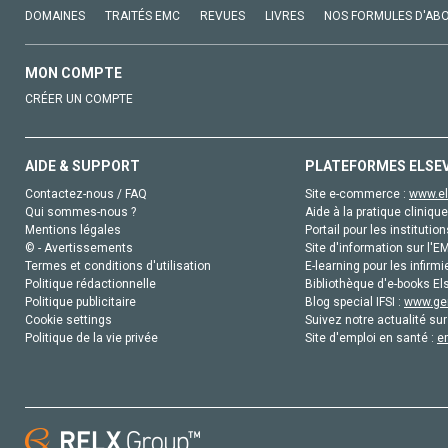
DOMAINES
TRAITÉS EMC
REVUES
LIVRES
NOS FORMULES D'AB
MON COMPTE
CRÉER UN COMPTE
AIDE & SUPPORT
PLATEFORMES ELSE
Contactez-nous / FAQ
Site e-commerce :
www.el
Qui sommes-nous ?
Aide à la pratique clinique
Mentions légales
Portail pour les institution
© - Avertissements
Site d'information sur l'E
Termes et conditions d'utilisation
E-learning pour les infirmi
Politique rédactionnelle
Bibliothèque d'e-books Els
Politique publicitaire
Blog special IFSI :
www.gen
Cookie settings
Suivez notre actualité sur
Politique de la vie privée
Site d'emploi en santé :
e