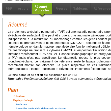
Résumé
PDF
Article
Figures
Tableaux
Référence
Mots clés
Résumé
La protéinose alvéolaire pulmonaire (PAP) est une maladie pulmonaire rare 
alvéolaire de surfactant. Elle peut être due à une anomalie génétique por
indispensable à la maturation du macrophage comme les gènes codant pour
colonies de granulocytes et de macrophages (GM-CSF) ; secondaire à une i
hématologique rendant le macrophage alvéolaire fonctionnellement déficie
d'autoanticorps neutralisant la cytokine GM-CSF et empêchant l'activation 
immunes représentent 90 % des PAP. L'aspect scanographique en
crazy pa
la PAP mais n'est pas spécifique. Le diagnostic repose le plus souven
bronchoalvéolaire. Le traitement de référence reste le lavage pulmona
récemment montré son efficacité. La place respective de ces traitemen
thérapeutiques (statines, rituximab) et d'éventuels traitements étiologiques spé
Le texte complet de cet article est disponible en PDF.
Mots-clés :
Protéinose alvéolaire, GM-CSF, Lavage pulmonaire thérapeutiqu
Plan
Définition
Physiopathologie
Surfactant
Anomalies isolées de la clairance du surfactant