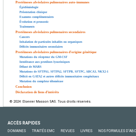
Protéinoses alvéolaires pulmonaires auto-immunes
Épidémiologie
Présentation clinique
Examens complémentaires
Évolution et pronostic
Traitements
Protéinoses alvéolaires pulmonaires secondaires
Cancers
Inhalation de particules inhalées ou organiques
Déficits immunitaires secondaires
Protéinoses alvéolaires pulmonaires d'origine génétique
Mutations du récepteur du GM-CSF
Intolérance aux protéines lysuriniques
Défaut de MARS
Mutations de SFTPA1, SFTPA2, SFTPB, SFTPC, ABCA3, NKX2-1
Déficit en GATA2 et autres déficits immunitaires congénitaux
Mutation du complexe télomérase
Conclusion
Déclaration de liens d'intérêts
© 2024 Elsevier Masson SAS. Tous droits réservés.
ACCÈS RAPIDES
DOMAINES
TRAITÉS EMC
REVUES
LIVRES
NOS FORMULES D'AB