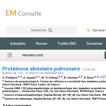
Rechercher
Service C
Rechercher
Actualités
Revues
Traités EMC
Domaines
PNEUMOLOGIE
Protéinose alvéolaire pulmonaire
- 01/07/24
[6-039-E-10] - Doi : 10.1016/S1155-195X(24)47764-5
a
,
b
b
,
c
b
,
d
a
,
b
a
,
b
,
⁎
Q. Philippot
, A. Guyard
, M.-P. Debray
, B. Crestani
, R. Borie
a
Service de pneumologie A, Centre de référence constitutif des maladies pulmon
Henri-Huchard, 75877 Paris cedex 18, France
b
Inserm UMR 1152 physiopathologie et épidémiologie des maladies respiratoires
pulmonaires », Université Paris Cité, 16, rue Henri-Huchard, 75018 Paris, France
c
Service d'anatomopathologie, Hôpital Bichat, AP-HP, 46, rue Henri-Huchard, 75
d
Service de radiologie, Hôpital Bichat, AP-HP, 46, rue Henri-Huchard, 75877 Pari
Auteur correspondant.