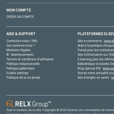
MON COMPTE
CRÉER UN COMPTE
AIDE & SUPPORT
PLATEFORMES ELSE
Contactez-nous / FAQ
Site e-commerce :
www.el
Qui sommes-nous ?
Aide à la pratique clinique
Mentions légales
Portail pour les institution
© - Avertissements
Site d'information sur l'E
Termes et conditions d'utilisation
E-learning pour les infirmi
Politique rédactionnelle
Bibliothèque d'e-books Els
Politique publicitaire
Blog special IFSI :
www.gen
Cookie settings
Suivez notre actualité sur
Politique de la vie privée
Site d'emploi en santé :
e
Tout le contenu de ce site: Copyright © 2026 Elsevier, ses concédants de licence e