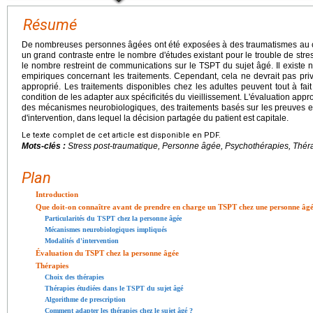
Résumé
De nombreuses personnes âgées ont été exposées à des traumatismes au cou
un grand contraste entre le nombre d'études existant pour le trouble de stre
le nombre restreint de communications sur le TSPT du sujet âgé. Il exist
empiriques concernant les traitements. Cependant, cela ne devrait pas pri
approprié. Les traitements disponibles chez les adultes peuvent tout à fai
condition de les adapter aux spécificités du vieillissement. L'évaluation ap
des mécanismes neurobiologiques, des traitements basés sur les preuves et le
d'intervention, dans lequel la décision partagée du patient est capitale.
Le texte complet de cet article est disponible en PDF.
Mots-clés :
Stress post-traumatique, Personne âgée, Psychothérapies, Thér
Plan
Introduction
Que doit-on connaître avant de prendre en charge un TSPT chez une personne âgé
Particularités du TSPT chez la personne âgée
Mécanismes neurobiologiques impliqués
Modalités d'intervention
Évaluation du TSPT chez la personne âgée
Thérapies
Choix des thérapies
Thérapies étudiées dans le TSPT du sujet âgé
Algorithme de prescription
Comment adapter les thérapies chez le sujet âgé ?