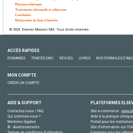
Pharmacothérapie
Traitements alternatifs et adjuvants
Conclusion
Déclaration de liens d'intérêts
© 2024 Elsevier Masson SAS. Tous droits réservés.
ACCÈS RAPIDES
DOMAINES
TRAITÉS EMC
REVUES
LIVRES
NOS FORMULES D'AB
MON COMPTE
CRÉER UN COMPTE
AIDE & SUPPORT
PLATEFORMES ELSE
Contactez-nous / FAQ
Site e-commerce :
www.el
Qui sommes-nous ?
Aide à la pratique clinique
Mentions légales
Portail pour les institution
© - Avertissements
Site d'information sur l'E
Termes et conditions d'utilisation
E-learning pour les infirmi