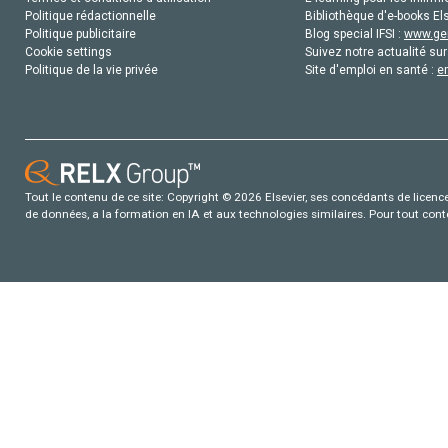
Politique rédactionnelle
Bibliothèque d'e-books Els
Politique publicitaire
Blog special IFSI :
www.gen
Cookie settings
Suivez notre actualité sur
Politique de la vie privée
Site d'emploi en santé :
e
Tout le contenu de ce site: Copyright © 2026 Elsevier, ses concédants de licence e
de données, a la formation en IA et aux technologies similaires. Pour tout con