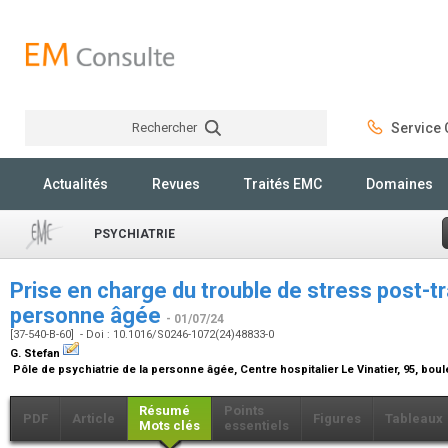
Rechercher
Service C
Rechercher
Actualités
Revues
Traités EMC
Domaines
PSYCHIATRIE
Prise en charge du trouble de stress post-
personne âgée
- 01/07/24
[37-540-B-60] - Doi : 10.1016/S0246-1072(24)48833-0
G. Stefan
Pôle de psychiatrie de la personne âgée, Centre hospitalier Le Vinatier, 95, bou
Résumé
Points
PDF
Article
Figures
Tableaux
Mots clés
essentiels