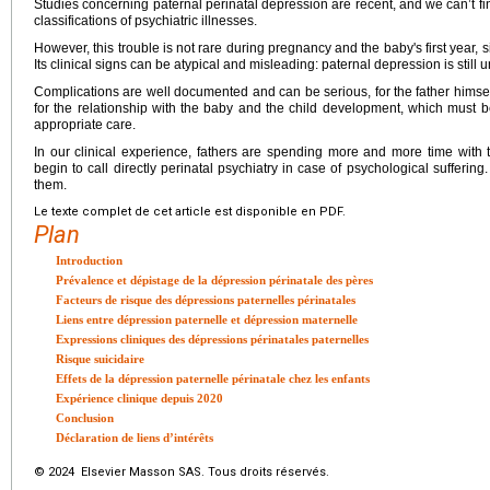
Studies concerning paternal perinatal depression are recent, and we can’t find
classifications of psychiatric illnesses.
However, this trouble is not rare during pregnancy and the baby's first year, si
Its clinical signs can be atypical and misleading: paternal depression is stil
Complications are well documented and can be serious, for the father himself w
for the relationship with the baby and the child development, which must b
appropriate care.
In our clinical experience, fathers are spending more and more time with 
begin to call directly perinatal psychiatry in case of psychological suffering
them.
Le texte complet de cet article est disponible en PDF.
Plan
Introduction
Prévalence et dépistage de la dépression périnatale des pères
Facteurs de risque des dépressions paternelles périnatales
Liens entre dépression paternelle et dépression maternelle
Expressions cliniques des dépressions périnatales paternelles
Risque suicidaire
Effets de la dépression paternelle périnatale chez les enfants
Expérience clinique depuis 2020
Conclusion
Déclaration de liens d’intérêts
© 2024 Elsevier Masson SAS. Tous droits réservés.