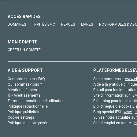
ACCÈS RAPIDES
DOMAINES
TRAITÉS EMC
REVUES
LIVRES
NOS FORMULES D'AB
MON COMPTE
CRÉER UN COMPTE
AIDE & SUPPORT
PLATEFORMES ELSE
Contactez-nous / FAQ
Site e-commerce :
www.el
Qui sommes-nous ?
Aide à la pratique clinique
Mentions légales
Portail pour les institution
© - Avertissements
Site d'information sur l'E
Termes et conditions d'utilisation
E-learning pour les infirmi
Politique rédactionnelle
Bibliothèque d'e-books Els
Politique publicitaire
Blog special IFSI :
www.gen
Cookie settings
Suivez notre actualité sur
Politique de la vie privée
Site d'emploi en santé :
e