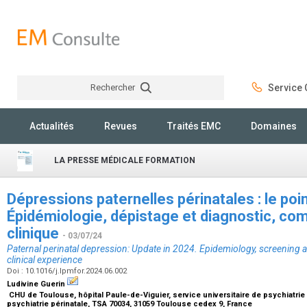
Rechercher
Service C
Rechercher
Actualités
Revues
Traités EMC
Domaines
LA PRESSE MÉDICALE FORMATION
Dépressions paternelles périnatales : le poi
Épidémiologie, dépistage et diagnostic, com
clinique
- 03/07/24
Paternal perinatal depression: Update in 2024. Epidemiology, screening 
clinical experience
Doi : 10.1016/j.lpmfor.2024.06.002
Ludivine Guerin
CHU de Toulouse, hôpital Paule-de-Viguier, service universitaire de psychiatrie 
psychiatrie périnatale, TSA 70034, 31059 Toulouse cedex 9, France