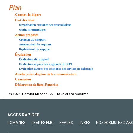
Plan
Constat de départ
État des lieux
Organisation courante des transmissions
Outils informatiques
Action proposée
Création du support
Amélioration du support
Déploiement du support
Évaluation
Évaluation du support
Évaluation auprès des soignants de SSPI
Évaluation auprès des soignants des services de chirurgie
Amélioration du plan de la communication
Conclusion
Déclaration de liens d’intérêts
© 2024 Elsevier Masson SAS. Tous droits réservés.
ACCÈS RAPIDES
DOMAINES
TRAITÉS EMC
REVUES
LIVRES
NOS FORMULES D'AB