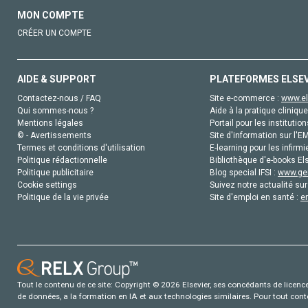
MON COMPTE
CRÉER UN COMPTE
AIDE & SUPPORT
PLATEFORMES ELSE
Contactez-nous / FAQ
Site e-commerce :
www.el
Qui sommes-nous ?
Aide à la pratique clinique
Mentions légales
Portail pour les institution
© - Avertissements
Site d'information sur l'E
Termes et conditions d'utilisation
E-learning pour les infirmi
Politique rédactionnelle
Bibliothèque d'e-books Els
Politique publicitaire
Blog special IFSI :
www.gen
Cookie settings
Suivez notre actualité sur
Politique de la vie privée
Site d'emploi en santé :
e
Tout le contenu de ce site: Copyright © 2026 Elsevier, ses concédants de licence e
de données, a la formation en IA et aux technologies similaires. Pour tout con