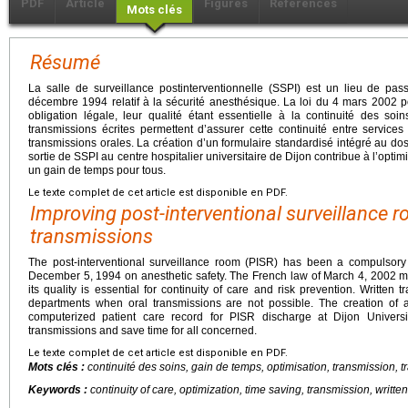
PDF
Article
Figures
Références
Mots clés
Résumé
La salle de surveillance postinterventionnelle (SSPI) est un lieu de pas
décembre 1994 relatif à la sécurité anesthésique. La loi du 4 mars 2002 
obligation légale, leur qualité étant essentielle à la continuité des so
transmissions écrites permettent d’assurer cette continuité entre services 
transmissions orales. La création d’un formulaire standardisé intégré au dos
sortie de SSPI au centre hospitalier universitaire de Dijon contribue à l’optim
un gain de temps pour tous.
Le texte complet de cet article est disponible en PDF.
Improving post-interventional surveillance 
transmissions
The post-interventional surveillance room (PISR) has been a compulsory
December 5, 1994 on anesthetic safety. The French law of March 4, 2002 ma
its quality is essential for continuity of care and risk prevention. Written
departments when oral transmissions are not possible. The creation of a
computerized patient care record for PISR discharge at Dijon Universi
transmissions and save time for all concerned.
Le texte complet de cet article est disponible en PDF.
Mots clés :
continuité des soins, gain de temps, optimisation, transmission, t
Keywords :
continuity of care, optimization, time saving, transmission, writte