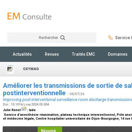
Rechercher
Service C
Rechercher
Actualités
Revues
Traités EMC
Domaines
OXYMAG
Améliorer les transmissions de sortie de sal
postinterventionnelle
- 06/07/24
Improving post-interventional surveillance room discharge transmission
Doi : 10.1016/j.oxy.2024.05.004
Julie Renel
:
Iade
Service d’anesthésie-réanimation, plateau technique interventionnel, Pôle ane
et médecine légale, Centre hospitalier universitaire de Dijon-Bourgogne, 14 rue 
Résumé