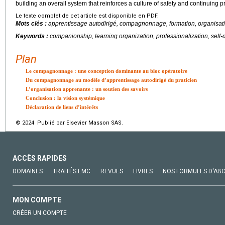
building an overall system that reinforces a culture of safety and continuing
Le texte complet de cet article est disponible en PDF.
Mots clés :
apprentissage autodirigé, compagnonnage, formation, organisati
Keywords :
companionship, learning organization, professionalization, self-d
Plan
Le compagnonnage : une conception dominante au bloc opératoire
Du compagnonnage au modèle d’apprentissage autodirigé du praticien
L’organisation apprenante : un soutien des savoirs
Conclusion : la vision systémique
Déclaration de liens d’intérêts
© 2024 Publié par Elsevier Masson SAS.
ACCÈS RAPIDES
DOMAINES
TRAITÉS EMC
REVUES
LIVRES
NOS FORMULES D'AB
MON COMPTE
CRÉER UN COMPTE