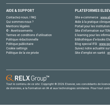
AIDE & SUPPORT
PLATEFORMES ELSE
Contactez-nous / FAQ
Site e-commerce :
www.el
Qui sommes-nous ?
Aide à la pratique clinique
Mentions légales
Portail pour les institution
© - Avertissements
Site d'information sur l'E
Termes et conditions d'utilisation
E-learning pour les infirmi
Politique rédactionnelle
Bibliothèque d'e-books Els
Politique publicitaire
Blog special IFSI :
www.gen
Cookie settings
Suivez notre actualité sur
Politique de la vie privée
Site d'emploi en santé :
e
Tout le contenu de ce site: Copyright © 2026 Elsevier, ses concédants de licence e
de données, a la formation en IA et aux technologies similaires. Pour tout con