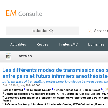
Rechercher
Service C
Rechercher
Actualités
Revues
Traités EMC
Domaines
OXYMAG
Les différents modes de transmission des 
entre pairs et futurs infirmiers anesthésist
Different ways of transmitting professional knowledge between peers and
Doi : 10.1016/j.oxy.2024.05.005
a
b
c
,
Caroline Havard
:
Iade
, David Naudin
:
Chercheur associé
, Coralie Gavet
⁎
a
Centre hospitalier universitaire Bicêtre, AP-HP, 78 rue du Général-Leclerc, 942
b
Laboratoire Éducations et promotion en santé, Université Sorbonne Paris Nord,
France
c
Safeteam Academy, 1 boulevard Charles-de-Gaulle, 92700 Colombes, France