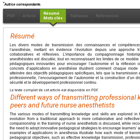
*
Autrice correspondante.
Résumé
PDF
Article
Tableaux
Références
Mots clés
Résumé
Les divers modes de transmission des connaissances et compétence
l’anesthésie, mettant en évidence l’évolution depuis une approche t
collaboratives et réflexives. L’importance du compagnonnage histori
anesthésistes est discutée, tout en reconnaissant les limites de ce modèle 
pédagogiques innovantes pour encourager l’autonomie et la réflexion 
concrets d’applications en anesthésie illustrent comment chaque mode d
atteindre des objectifs pédagogiques spécifiques, tels que la transmission
professionnelle, l’encouragement de l’autonomie et la construction d’un disp
sécurité et le développement professionnel continu.
Le texte complet de cet article est disponible en PDF.
Different ways of transmitting professiona
peers and future nurse anesthetists
The various modes of transmitting knowledge and skills are explored in th
evolution from a traditional approach to more collaborative and reflectiv
companionship in the training of nurse anesthetists is discussed, while reco
the need to adopt innovative pedagogical strategies to encourage learners’ a
examples of applications in anesthesia illustrate how each mode of trans
pedagogical objectives, such as effective knowledge transmission, profess