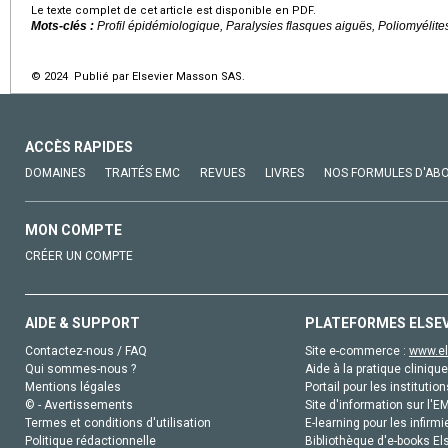
Le texte complet de cet article est disponible en PDF.
Mots-clés :
Profil épidémiologique, Paralysies flasques aiguës, Poliomyélite
© 2024 Publié par Elsevier Masson SAS.
ACCÈS RAPIDES
DOMAINES
TRAITÉS EMC
REVUES
LIVRES
NOS FORMULES D'AB
MON COMPTE
CRÉER UN COMPTE
AIDE & SUPPORT
PLATEFORMES ELSE
Contactez-nous / FAQ
Site e-commerce :
www.el
Qui sommes-nous ?
Aide à la pratique clinique
Mentions légales
Portail pour les institution
© - Avertissements
Site d'information sur l'E
Termes et conditions d'utilisation
E-learning pour les infirmi
Politique rédactionnelle
Bibliothèque d'e-books Els