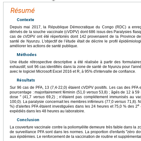
Résumé
Contexte
Depuis mai 2017, la République Démocratique du Congo (RDC) a enregis
dérivés de la souche vaccinale (cVDPV) dont 686 issus des Paralysies flas
cas de cVDPV ont été répertoriés dont 142 provenaient de la Province de 
santé de Nyunzu. L'objectif de l’étude était de décrire le profil épidémio
améliorer les actions de santé publique.
Méthodes
Une étude rétrospective descriptive a été réalisée à partir des formulaires 
exhaustif, soit 96 cas identifiés dans la zone de santé de Nyunzu pour l'a
avec le logiciel Microsoft Excel 2016 et R, à 95% d'intervalle de confiance.
Résultats
Sur 96 cas de PFA, 13 (7,4-22,0) étaient cVDPV positifs. Les cas des PFA
pourcentage : majoritairement féminin (51,0
versus
53,8) ; âgés de 12 à 59
dose " (41,7
versus
69,2) ; n’étaient pas complètement immunisés au vacc
100,0). La paralysie concernait les membres inférieurs (77,0
versus
71,8). N
e
%) d'alertes PFA étaient investiguées dans les 24 heures et 75,0 % des 2
expédiés dans les 48 heures au laboratoire.
Conclusion
La couverture vaccinale contre la poliomyélite demeure très faible dans la 
de surveillance PFA sont dans les normes. La proportion d'enfants "zéro dos
aux épidémies. Le renforcement de la vaccination de routine et supplémentai