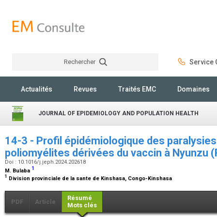
Rechercher
Service C
Rechercher
Actualités
Revues
Traités EMC
Domaines
JOURNAL OF EPIDEMIOLOGY AND POPULATION HEALTH
14-3 - Profil épidémiologique des paralysie
poliomyélites dérivées du vaccin à Nyunzu 
Doi : 10.1016/j.jeph.2024.202618
1
M. Bulaba
1
Division provinciale de la sante de Kinshasa, Congo-Kinshasa
Résumé
PDF
Article
Mots clés