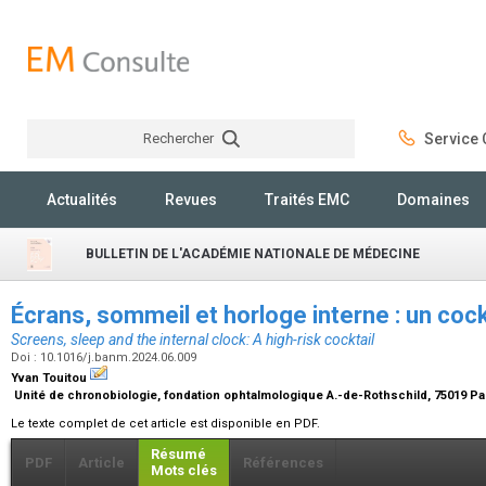
Rechercher
Service C
Rechercher
Actualités
Revues
Traités EMC
Domaines
BULLETIN DE L'ACADÉMIE NATIONALE DE MÉDECINE
Écrans, sommeil et horloge interne : un cock
Screens, sleep and the internal clock: A high-risk cocktail
Doi : 10.1016/j.banm.2024.06.009
Yvan Touitou
Unité de chronobiologie, fondation ophtalmologique A.-de-Rothschild, 75019 Pa
Le texte complet de cet article est disponible en PDF.
Résumé
PDF
Article
Références
Mots clés